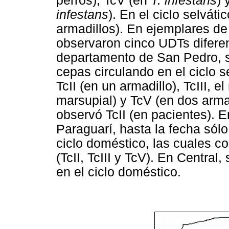
perros), TcV (en
T. infestans
) 
infestans
). En el ciclo selváti
armadillos). En ejemplares d
observaron cinco UDTs diferente
departamento de San Pedro, s
cepas circulando en el ciclo s
TcII (en un armadillo), TcIII, 
marsupial) y TcV (en dos armad
observó TcII (en pacientes). 
Paraguarí, hasta la fecha sól
ciclo doméstico, las cuales c
(TcII, TcIII y TcV). En Central,
en el ciclo doméstico.