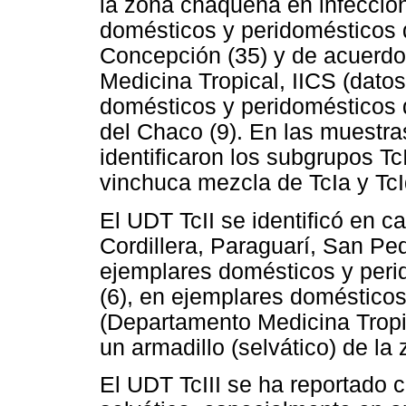
la zona chaqueña en infecció
domésticos y peridomésticos
Concepción (35) y de acuerdo
Medicina Tropical, IICS (dato
domésticos y peridomésticos
del Chaco (9). En las muestr
identificaron los subgrupos Tc
vinchuca mezcla de TcIa y TcId
El UDT TcII se identificó en 
Cordillera, Paraguarí, San Ped
ejemplares domésticos y peri
(6), en ejemplares doméstico
(Departamento Medicina Tropic
un armadillo (selvático) de la
El UDT TcIII se ha reportado c