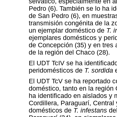
selvático, especialmente en a
Pedro (6). También se lo ha i
de San Pedro (6), en muestra
transmisión congénita de la zo
un ejemplar doméstico de
T. 
ejemplares domésticos y per
de Concepción (35) y en tres 
de la región del Chaco (28).
El UDT TcIV se ha identificad
peridomésticos de
T. sordida
e
El UDT TcV se ha reportado co
doméstico, tanto en la región 
ha identificado en aislados y
Cordillera, Paraguarí, Centra
domésticos de
T. infestans
del