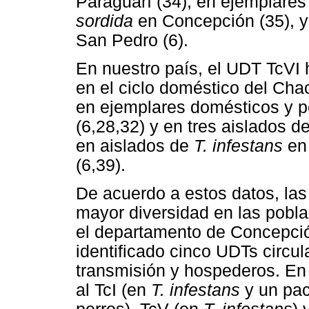
Paraguarí (34), en ejemplare
sordida
en Concepción (35), y 
San Pedro (6).
En nuestro país, el UDT TcVI 
en el ciclo doméstico del Chac
en ejemplares domésticos y 
(6,28,32) y en tres aislados de
en aislados de
T. infestans
en 
(6,39).
De acuerdo a estos datos, las
mayor diversidad en las pobl
el departamento de Concepció
identificado cinco UDTs circul
transmisión y hospederos. En 
al TcI (en
T. infestans
y un pac