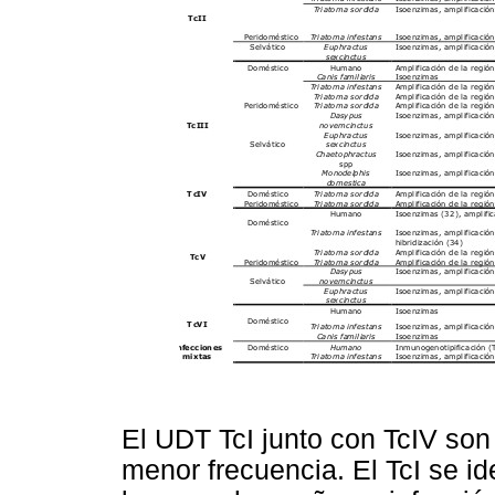
El UDT TcI junto con TcIV son
menor frecuencia. El TcI se id