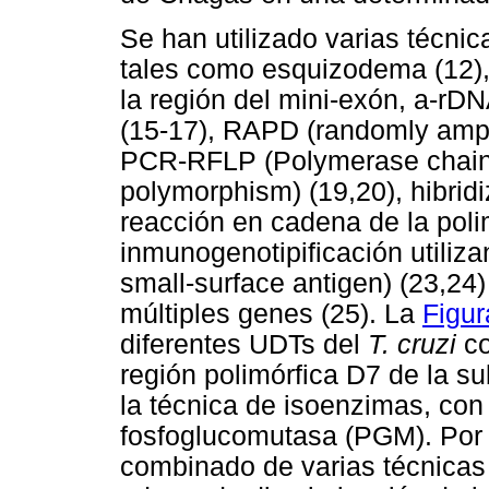
Se han utilizado varias técnic
tales como esquizodema (12), 
la región del mini-exón, a-r
(15-17), RAPD (randomly ampli
PCR-RFLP (Polymerase chain r
polymorphism) (19,20), hibrid
reacción en cadena de la poli
inmunogenotipificación utiliz
small-surface antigen) (23,24
múltiples genes (25). La
Figur
diferentes UDTs del
T. cruzi
co
región polimórfica D7 de la 
la técnica de isoenzimas, con
fosfoglucomutasa (PGM). Por l
combinado de varias técnicas 