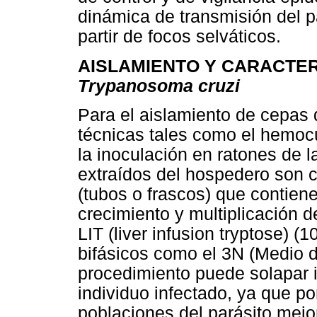
dinámica de transmisión del pa
partir de focos selváticos.
AISLAMIENTO Y CARACTER
Trypanosoma cruzi
Para el aislamiento de cepas
técnicas tales como el hemocu
la inoculación en ratones de l
extraídos del hospedero son c
(tubos o frascos) que contien
crecimiento y multiplicación 
LIT (liver infusion tryptose) 
bifásicos como el 3N (Medio d
procedimiento puede solapar i
individuo infectado, ya que po
poblaciones del parásito mejo