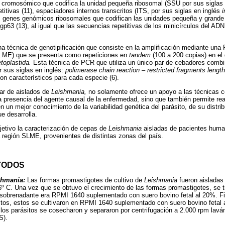
n cromosómico que codifica la unidad pequeña ribosomal (SSU por sus siglas
itivas (11), espaciadores internos transcritos (ITS, por sus siglas en inglés
i
os genes genómicos ribosomales que codifican las unidades pequeña y grande (
 gp63 (13), al igual que las secuencias repetitivas de los minicírculos del AD
 técnica de genotipificación que consiste en la amplificación mediante una
ME) que se presenta como repeticiones en
tandem
(100 a 200 copias) en el
toplastida.
Esta técnica de PCR que utiliza un único par de cebadores combi
 sus siglas en inglés:
polimerase chain reaction – restricted fragments lengt
son característicos para cada especie (6).
ar de aislados de
Leishmania,
no solamente ofrece un apoyo a las técnicas 
a presencia del agente causal de la enfermedad, sino que también permite rea
 un mejor conocimiento de la variabilidad genética del parásito, de su distri
ue desarrolla.
jetivo la caracterización de cepas de
Leishmania
aisladas de pacientes huma
 región SLME, provenientes de distintas zonas del país.
TODOS
shmania:
Las formas promastigotes de cultivo de
Leishmania
fueron aisladas 
º C. Una vez que se obtuvo el crecimiento de las formas promastigotes, se tr
sobrenadante era RPMI 1640 suplementado con suero bovino fetal al 20%. F
sitos, estos se cultivaron en RPMI 1640 suplementado con suero bovino fetal 
os parásitos se cosecharon y separaron por centrifugación a 2.000 rpm lavá
S).