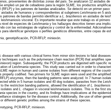
inos, provenientes de distintas zonas del país. Se analizaron 12 aislados d
Se empleó un par de cebadores para la región SLME, los productos amplifica
I (RFLP) y los patrones de bandas analizados. Se detectó en un primer paso 
 aislados de humanos y correspondientes al subgénero
Leishmania
en 5 aisl
 patrones de bandas permitió identificar a
L. braziliensis
en aislados de leis
leishmaniosis visceral. Es importante resaltar que este trabajo es el primero e
a nivel de especies de
Leishmania
y los hallazgos descritos tienen una implic
ndo con las estrategias de vigilancia y control de la enfermedad. Adicionalme
 para identificar genotipos o perfiles genéticos diferentes, entre cepas de es
nia
, genotipificación, PCR-RFLP, miniexón.
c disease with various clinical forms from minor skin lesions to fatal disease
r techniques such as the polymerase chain reaction (PCR) that amplifies spec
miniexon
) region. Subsequently, the PCR products are digested with specific 
cation of
Leishmania
species. This study was carried out in order to characte
LME region in human and canine isolates from different regions of the coun
es properly codified. Two primers for SLME region were used and the amplifie
(RFLP) enzymes, then the banding patterns were analyzed. In 7 human isolate
cted while in 5 human isolates and 40 dog isolates, parasites from the
Leis
to the restriction banding patterns, allowed the identification of
L. braziliensis
 isolates and
L. chagasi
in visceral leishmaniasis isolates. This is the first 
ania
species in the country, and its findings have implications at the epidemiol
illance strategies for the disease control. Additionally, the use of other gene
 or different genetic profiles among the strains of these species.
enotyping, PCR-RFLP, miniexon.