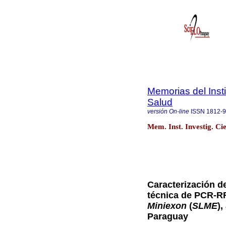
Memorias del Insti
Salud
versión On-line
ISSN
1812-
Mem. Inst. Investig. Ci
Caracterización d
técnica de PCR-RF
Miniexon
(
SLME
)
Paraguay