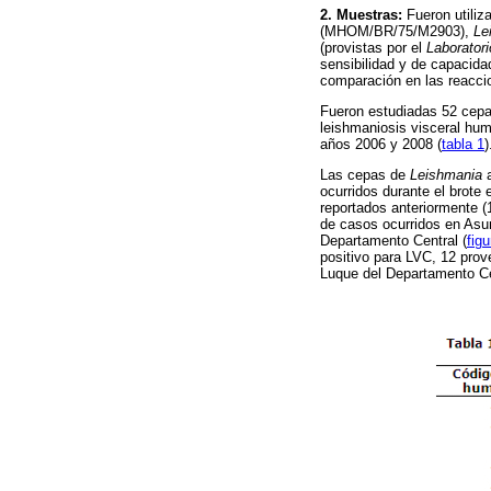
2. Muestras:
Fueron utili
(MHOM/BR/75/M2903),
Le
(provistas por el
Laborator
sensibilidad y de capacida
comparación en las reaccio
Fueron estudiadas 52 cep
leishmaniosis visceral hum
años 2006 y 2008 (
tabla 1
)
Las cepas de
Leishmania
a
ocurridos durante el brote
reportados anteriormente (1
de casos ocurridos en Asun
Departamento Central (
figu
positivo para LVC, 12 pro
Luque del Departamento Ce