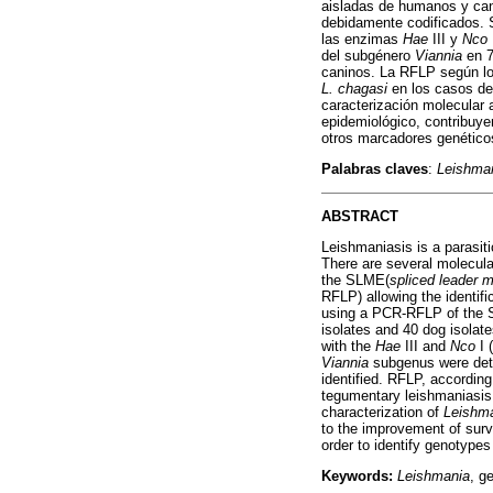
aisladas de humanos y can
debidamente codificados. 
las enzimas
Hae
III y
Nco
del subgénero
Viannia
en 7
caninos. La RFLP según los
L. chagasi
en los casos de 
caracterización molecular 
epidemiológico, contribuye
otros marcadores genéticos
Palabras claves
:
Leishma
ABSTRACT
Leishmaniasis is a parasiti
There are several molecula
the SLME(
spliced leader 
RFLP) allowing the identifi
using a PCR-RFLP of the S
isolates and 40 dog isolat
with the
Hae
III and
Nco
I 
Viannia
subgenus were dete
identified. RFLP, according 
tegumentary leishmaniasis
characterization of
Leishm
to the improvement of surve
order to identify genotypes
Keywords:
Leishmania
, g