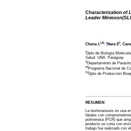
Characterization of
L
Leader Miniexon(SL
I,II,
I
Chena L
*
Nara E
, Can
I
Dpto de Biología Molecular
Salud. UNA. Paraguay
II
Departamento de Parasito
III
Programa Nacional de C
IV
Dpto de Producción Bioqu
RESUMEN
La leishmaniosis es una e
fatales con comprometimien
polimerasa (PCR) que ampli
producto se corta con enzi
trabajo fue realizado con e