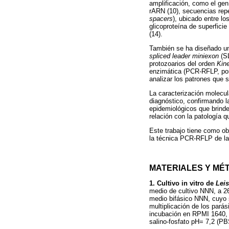
amplificación, como el ge
rARN (10), secuencias repet
spacers
), ubicado entre l
glicoproteína de superficie
(14).
También se ha diseñado una
spliced leader miniexon
(SL
protozoarios del orden
Kine
enzimática (PCR-RFLP, por
analizar los patrones que 
La caracterización molecul
diagnóstico, confirmando l
epidemiológicos que brinden
relación con la patología q
Este trabajo tiene como ob
la técnica PCR-RFLP de la
MATERIALES Y MÉ
1. Cultivo in vitro de
Lei
medio de cultivo NNN, a 26
medio bifásico NNN, cuyo 
multiplicación de los pará
incubación en RPMI 1640, l
salino-fosfato pH= 7,2 (PB