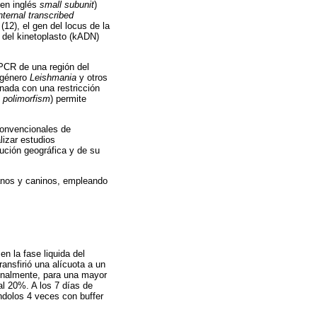
 en inglés
small subunit
)
nternal transcribed
12), el gen del locus de la
N del kinetoplasto (kADN)
 PCR de una región del
 género
Leishmania
y otros
nada con una restricción
h polimorfism
) permite
convencionales de
lizar estudios
bución geográfica y de su
nos y caninos, empleando
en la fase liquida del
ansfirió una alícuota a un
inalmente, para una mayor
al 20%. A los 7 días de
ndolos 4 veces con buffer