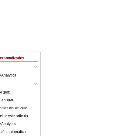
Personalizados
 Analytics
l (pdf)
lo en XML
cias del artículo
itar este artículo
 Analytics
ción automática