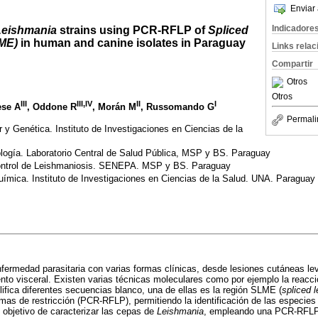
Enviar 
Indicadore
eishmania
strains using PCR-RFLP of
Spliced
ME)
in human and canine isolates in Paraguay
Links rela
Compartir
Otros
Otros
III
III,IV
II
I
ese A
, Oddone R
, Morán M
, Russomando G
Permali
 y Genética. Instituto de Investigaciones en Ciencias de la
logía. Laboratorio Central de Salud Pública, MSP y BS. Paraguay
ontrol de Leishmaniosis. SENEPA. MSP y BS. Paraguay
ímica. Instituto de Investigaciones en Ciencias de la Salud. UNA. Paraguay
nfermedad parasitaria con varias formas clínicas, desde lesiones cutáneas l
to visceral. Existen varias técnicas moleculares como por ejemplo la reacc
fica diferentes secuencias blanco, una de ellas es la región SLME (
spliced 
mas de restricción (PCR-RFLP), permitiendo la identificación de las especie
l objetivo de caracterizar las cepas de
Leishmania
, empleando una PCR-RFLP