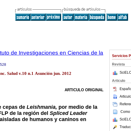
tuto de Investigaciones en Ciencias de la
Servicios 
Revista
9528
SciELO
enc. Salud v.10 n.1 Asunción jun. 2012
Articulo
Españo
ARTICULO ORIGINAL
Articu
Referen
e cepas de
Leishmania,
por medio de la
Como c
LP de la región del
Spliced Leader
, aisladas de humanos y caninos en
SciELO
Traduc