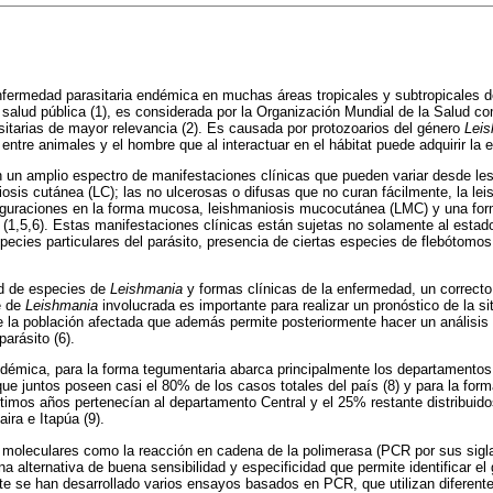
nfermedad parasitaria endémica en muchas áreas tropicales y subtropicales 
salud pública (1), es considerada por la Organización Mundial de la Salud c
itarias de mayor relevancia (2). Es causada por protozoarios del género
Lei
entre animales y el hombre que al interactuar en el hábitat puede adquirir la 
 un amplio espectro de manifestaciones clínicas que pueden variar desde le
niosis cutánea (LC); las no ulcerosas o difusas que no curan fácilmente, la le
iguraciones en la forma mucosa, leishmaniosis mucocutánea (LMC) y una form
) (1,5,6). Estas manifestaciones clínicas están sujetas no solamente al estad
pecies particulares del parásito, presencia de ciertas especies de flebótomos
d de especies de
Leishmania
y formas clínicas de la enfermedad, un correcto
e de
Leishmania
involucrada es importante para realizar un pronóstico de la s
 la población afectada que además permite posteriormente hacer un análisis 
parásito (6).
ndémica, para la forma tegumentaria abarca principalmente los departamento
ue juntos poseen casi el 80% de los casos totales del país (8) y para la form
ltimos años pertenecían al departamento Central y el 25% restante distribuido
ira e Itapúa (9).
 moleculares como la reacción en cadena de la polimerasa (PCR por sus sigl
na alternativa de buena sensibilidad y especificidad que permite identificar e
te se han desarrollado varios ensayos basados en PCR, que utilizan diferent