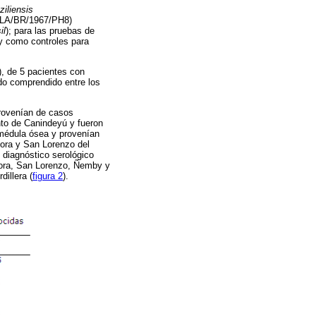
ziliensis
LA/BR/1967/PH8)
il
); para las pruebas de
y como controles para
), de 5 pacientes con
do comprendido entre los
 provenían de casos
ento de Canindeyú y fueron
 médula ósea y provenían
Mora y San Lorenzo del
 diagnóstico serológico
Mora, San Lorenzo, Ñemby y
illera (
figura 2
).