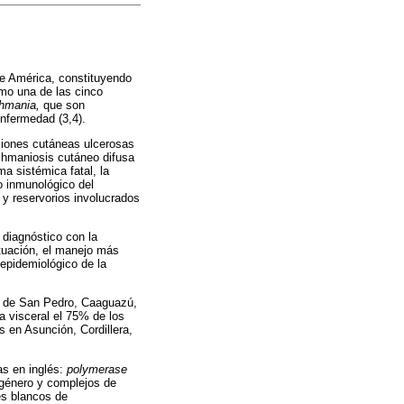
de América, constituyendo
omo una de las cinco
shmania,
que son
enfermedad (3,4).
siones cutáneas ulcerosas
ishmaniosis cutáneo difusa
a sistémica fatal, la
o inmunológico del
 y reservorios involucrados
 diagnóstico con la
ituación, el manejo más
epidemiológico de la
s de San Pedro, Caaguazú,
a visceral el 75% de los
s en Asunción, Cordillera,
as en inglés:
polymerase
l género y complejos de
es blancos de