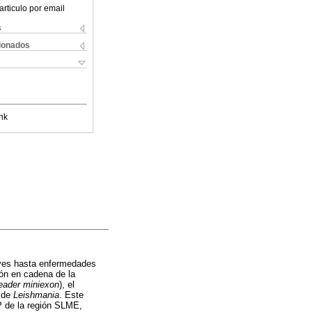
articulo por email
s
cionados
nk
eves hasta enfermedades
ión en cadena de la
leader miniexon
), el
s de
Leishmania
. Este
 de la región SLME,