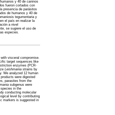
e humanos y 40 de caninos
dos fueron cortados con
la presencia de parásitos
ados de humanos y 40 de
hmaniosis tegumentaria y
n el país en realizar la
ación a nivel
nte, se sugiere el uso de
tas especies.
s with visceral compromise.
ific target sequences like
restriction enzymes (PCR-
rize
Leishmania
strains by
try. We analyzed 12 human
d products were digested
s, parasites from the
hmania
subgenus were
species in the
study conducting molecular
ogical level by contributing
tic markers is suggested in