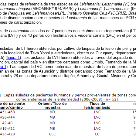
zadas cepas de referencia de tres especies de
Leishmania
:
Leishmania (V.) bra
ishmania chagasi
(MHOM/BR/1974/PP75) y
Leishmania (L.) amazonensis
(IF
io de Pesquisa em Leishmaniose/LPL. Instituto Oswaldo Cruz-FIOCRUZ, Bras
d de discriminación entre especies de
Leishmania
de las reacciones de PCR 
nes de caracterización.
as de
Leishmania
aisladas de 7 pacientes con leishmaniosis tegumentaria (LT
ana (LVH) y de 40 perros con leishmaniosis visceral canina (LVC) en el perio
.
isladas, de LT fueron obtenidas por cultivo de biopsia de la lesión de piel y
 en la localidad de Tava Yopoi y alrededores, distrito de Curuguaty, departam
5) (
figura 1
). Los aislados de LVH fueron obtenidos a través del aspirado de
ción, capital del país y en distritos cercanos como Limpio, Fernando de la 
ra 1
). Las cepas de LVC fueron obtenidas de muestras de bazo de perros con
venían de las zonas de Asunción y distritos cercanos; como Fernando de la 
ntral y 28 de los departamentos de Itapúa, Amambay, Guairá, Misiones y Cord