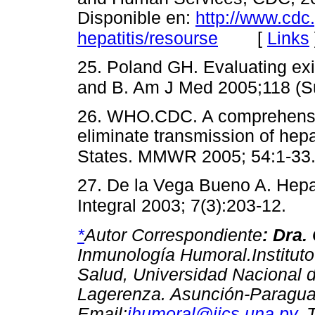
Disponible en:
http://www.cdc
[
Links
hepatitis/resourse
25. Poland GH. Evaluating exi
and B. Am J Med 2005;118 (S
26. WHO.CDC. A comprehensiv
eliminate transmission of hepat
States. MMWR 2005; 54:1-33
27. De la Vega Bueno A. Hepat
Integral 2003; 7(3):203-12.
*
Autor Correspondiente
: Dra.
Inmunología Humoral.Instituto
Salud, Universidad Nacional d
Lagerenza. Asunción-Paragu
Email:
ihumoral@iics.una.py
, 