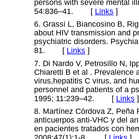
persons with severe mental il
[
Links
]
54:836–41.
6. Grassi L, Biancosino B, Rig
about HIV transmission and pr
psychiatric disorders. Psychia
[
Links
]
81.
7. Di Nardo V, Petrosillo N, I
Chiaretti B et al . Prevalence 
virus,hepatitis C virus, and
personnel and patients of a ps
[
Links
]
1995; 11:239–42.
8. Martínez Córdova Z, Peña 
anticuerpos anti-VHC y del ant
en pacientes tratados con hem
[
Links
]
2008;47(1):1-8.