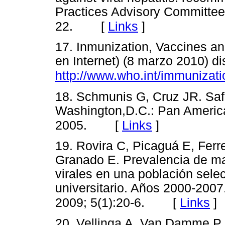
Practices Advisory Committe
[
Links
]
22.
17. Inmunization, Vaccines an
en Internet) (8 marzo 2010) di
http://www.who.int/immunizati
18. Schmunis G, Cruz JR. Safe
Washington,D.C.: Pan America
[
Links
]
2005.
19. Rovira C, Picaguá E, Ferr
Granado E. Prevalencia de ma
virales en una población sele
universitario. Años 2000-2007
[
Links
]
2009; 5(1):20-6.
20. Vellinga A, Van Damme P,