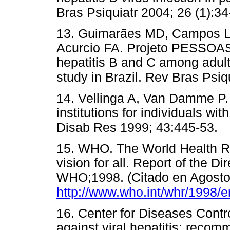
Bras Psiquiatr 2004; 26 (1):34
13. Guimarães MD, Campos L
Acurcio FA. Projeto PESSOAS.
hepatitis B and C among adults
study in Brazil. Rev Bras Psiqu
14. Vellinga A, Van Damme P.
institutions for individuals with
Disab Res 1999; 43:445-53.
15. WHO. The World Health Rep
vision for all. Report of the D
WHO;1998. (Citado en Agosto 
http://www.who.int/whr/1998/
16. Center for Diseases Contr
against viral hepatitis: reco