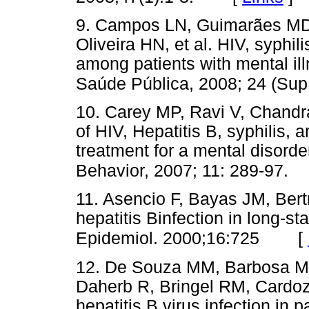
9. Campos LN, Guimarães MD
Oliveira HN, et al. HIV, syphi
among patients with mental illn
Saúde Pública, 2008; 24 (Sup
10. Carey MP, Ravi V, Chandr
of HIV, Hepatitis B, syphilis
treatment for a mental disorde
Behavior, 2007; 11: 289-97.
11. Asencio F, Bayas JM, Ber
hepatitis Binfection in long-s
[
Epidemiol. 2000;16:725
12. De Souza MM, Barbosa M
Daherb R, Bringel RM, Cardozo
hepatitis B virus infection in