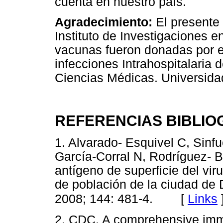
cuenta en nuestro país.
Agradecimiento:
El presente
Instituto de Investigaciones 
vacunas fueron donadas por e
infecciones Intrahospitalaria 
Ciencias Médicas. Universida
REFERENCIAS BIBLIO
1. Alvarado- Esquivel C, Sinf
García-Corral N, Rodríguez- Br
antígeno de superficie del vir
de población de la ciudad de
[
Links
2008; 144: 481-4.
2. CDC. A comprehensive immu