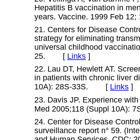
Hepatitis B vaccination in ment
years. Vaccine. 1999 Feb 12; 
21. Centers for Disease Contr
strategy for eliminating trans
universal childhood vaccinat
[
Links
]
25.
22. Lau DT, Hewlett AT. Screen
in patients with chronic liver
[
Links
]
10A): 28S-33S.
23. Davis JP. Experience with
Med 2005;118 (Suppl 10A): 7
24. Center for Disease Contro
surveillance report n° 59. (Int
and Human Services, CDC; 200