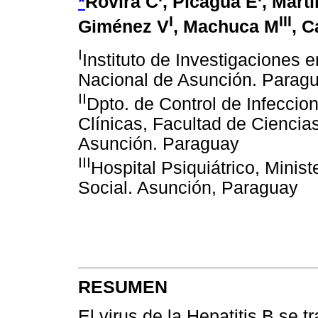
*
Rovira C
, Picagua E
, Mart
I
III
Giménez V
, Machuca M
, C
I
Instituto de Investigaciones 
Nacional de Asunción. Parag
II
Dpto. de Control de Infeccion
Clínicas, Facultad de Ciencia
Asunción. Paraguay
III
Hospital Psiquiátrico, Minis
Social. Asunción, Paraguay
RESUMEN
El virus de la Hepatitis B se 