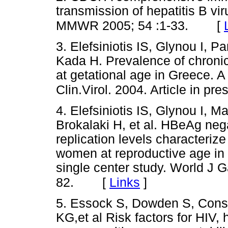
transmission of hepatitis B vir
[
MMWR 2005; 54 :1-33.
3. Elefsiniotis IS, Glynou I, 
Kada H. Prevalence of chron
at getational age in Greece. A
Clin.Virol. 2004. Article in pre
4. Elefsiniotis IS, Glynou I, 
Brokalaki H, et al. HBeAg nega
replication levels characterize
women at reproductive age in
single center study. World J 
[
Links
]
82.
5. Essock S, Dowden S, Cons
KG,et al Risk factors for HIV,