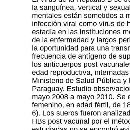
la sanguínea, vertical y sexu
mentales están sometidos a ma
infección viral como virus de 
estadía en las instituciones m
de la enfermedad y largos pe
la oportunidad para una transm
frecuencia de antígeno de supe
los anticuerpos post vacunales
edad reproductiva, internadas 
Ministerio de Salud Pública y
Paraguay. Estudio observacion
mayo 2008 a mayo 2010. Se e
femenino, en edad fértil, de 
6). Los sueros fueron analiza
HBs post vacunal por el méto
estudiadas no se encontró evi