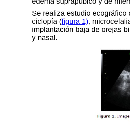
edema suprapúbico y de miembr
Se realiza estudio ecográfico
ciclopía (
figura 1)
, microcefal
implantación baja de orejas b
y nasal.