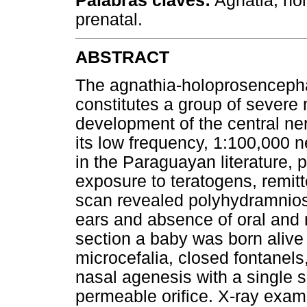
Palabras claves:
Agnatia, hol
prenatal.
ABSTRACT
The agnathia-holoprosencepha
constitutes a group of severe
development of the central ne
its low frequency, 1:100,000 ne
in the Paraguayan literature, p
exposure to teratogens, remitt
scan revealed polyhydramnios,
ears and absence of oral and 
section a baby was born alive
microcefalia, closed fontanels,
nasal agenesis with a single 
permeable orifice. X-ray exami