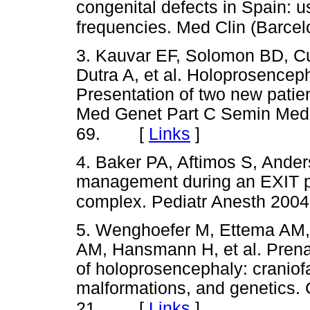
congenital defects in Spain: u
frequencies. Med Clin (Barce
3. Kauvar EF, Solomon BD, C
Dutra A, et al. Holoprosencep
Presentation of two new patien
Med Genet Part C Semin Med
[
Links
]
69.
4. Baker PA, Aftimos S, Ander
management during an EXIT pr
complex. Pediatr Anesth 2004
5. Wenghoefer M, Ettema AM, 
AM, Hansmann H, et al. Prenat
of holoprosencephaly: craniof
malformations, and genetics. 
[
Links
]
21.