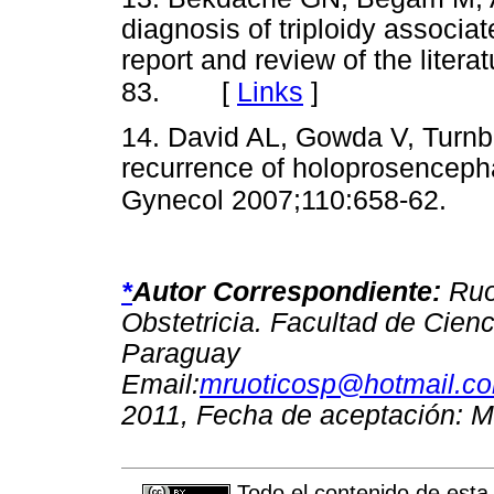
diagnosis of triploidy associa
report and review of the liter
[
Links
]
83.
14. David AL, Gowda V, Turnbul
recurrence of holoprosencepha
Gynecol 2007;110:658-62.
*
Autor Correspondiente:
Ruo
Obstetricia. Facultad de Cie
Paraguay
Email:
mruoticosp@hotmail.c
2011, Fecha de aceptación: M
Todo el contenido de esta 