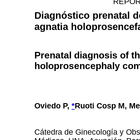
REPOR
Diagnóstico prenatal d
agnatia holoprosencefa
Prenatal diagnosis of t
holoprosencephaly co
Oviedo P,
*
Ruoti Cosp M, Me
Cátedra de Ginecología y Obst