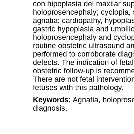
con hipoplasia del maxilar sup
holoprosencephaly; cyclopia, s
agnatia; cardiopathy, hypoplast
gastric hypoplasia and umbilic
holoprosencephaly and cyclop
routine obstetric ultrasound a
performed to corroborate diag
defects. The indication of feta
obstetric follow-up is recomm
There are not fetal interventi
fetuses with this pathology.
Keywords:
Agnatia, holoprosc
diagnosis.