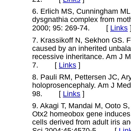
6. Erlich MS, Cunningham ML,
dysgnathia complex from mot
[
Links
2000; 95: 269-74.
7. Krassikoff N, Sekhon GS. 
caused by an inherited unbal
recessive inheritance. Am J 
[
Links
]
7.
8. Pauli RM, Pettersen JC, Ary
holoprosencephaly. Am J Med
[
Links
]
98.
9. Akagi T, Mandai M, Ooto S,
Otx2 homeobox gene induces p
cells derived from adult iris a
[
Lin
Sci 2004;45:4570-5.