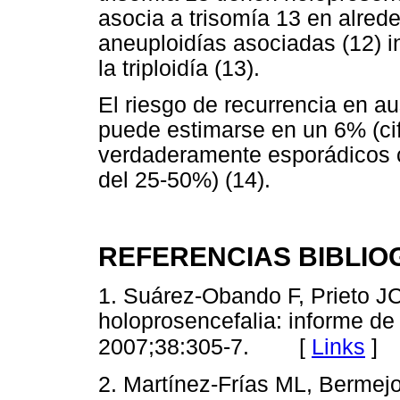
asocia a trisomía 13 en alred
aneuploidías asociadas (12) in
la triploidía (13).
El riesgo de recurrencia en 
puede estimarse en un 6% (cif
verdaderamente esporádicos c
del 25-50%) (14).
REFERENCIAS BIBLIO
1. Suárez-Obando F, Prieto J
holoprosencefalia: informe d
[
Links
]
2007;38:305-7.
2. Martínez-Frías ML, Bermejo