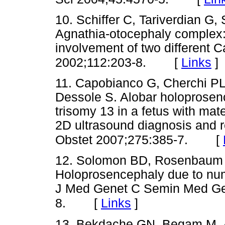
10. Schiffer C, Tariverdian G
Agnathia-otocephaly complex: 
involvement of two different
[
Links
]
2002;112:203-8.
11. Capobianco G, Cherchi PL
Dessole S. Alobar holoprosen
trisomy 13 in a fetus with mate
2D ultrasound diagnosis and re
[
Obstet 2007;275:385-7.
12. Solomon BD, Rosenbaum
Holoprosencephaly due to nu
J Med Genet C Semin Med Ge
[
Links
]
8.
13. Bekdache GN, Begam M, Al