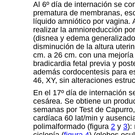
Al 6º día de internación se con
prematura de membranas, esc
líquido amniótico por vagina. 
realizar la amnioreducción po
(disnea y edema generalizado
disminución de la altura uteri
cm. a 26 cm. con una mejoría 
bradicardia fetal previa y post
además cordocentesis para est
46, XY, sin alteraciones estru
En el 17º día de internación s
cesárea. Se obtiene un produ
semanas por Test de Capurro, 
cardíaca 60 lat/min y ausenci
polimalformado (figura
2
y
3
):
ciclopía (
figura 4
) (globos ocu