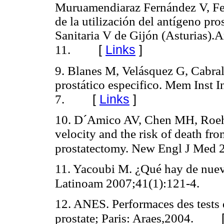
Muruamendiaraz Fernández V, Fer
de la utilización del antígeno pro
Sanitaria V de Gijón (Asturias).
[
Links
]
11.
9. Blanes M, Velásquez G, Cabral
prostático especifico. Mem Inst I
[
Links
]
7.
10. D´Amico AV, Chen MH, Roeh
velocity and the risk of death fro
prostatectomy. New Engl J Med 
11. Yacoubi M. ¿Qué hay de nue
Latinoam 2007;41(1):121-4.
12. ANES. Performaces des tests d
prostate; Paris: Araes,2004.