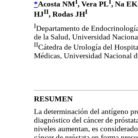
I
I
*
Acosta NM
, Vera PL
, Na EK
II
I
HJ
, Rodas JH
I
Departamento de Endocrinología.
de la Salud, Universidad Nacion
II
Cátedra de Urología del Hospita
Médicas, Universidad Nacional 
RESUMEN
La determinación del antígeno pro
diagnóstico del cáncer de prósta
niveles aumentan, es considerado
cáncer de próstata en forma prec