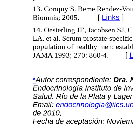
13. Conquy S. Beme Rendez-Vous 
[
Links
]
Biomnis; 2005.
14. Oesterling JE, Jacobsen SJ,
LA, et al. Serum prostate-specifi
population of healthy men: establ
[
L
JAMA 1993; 270: 860-4.
*
Autor correspondiente:
Dra. 
Endocrinología Instituto de In
Salud. Río de la Plata y Lag
Email:
endocrinologia@iics.u
de 2010,
Fecha de aceptación: Noviem