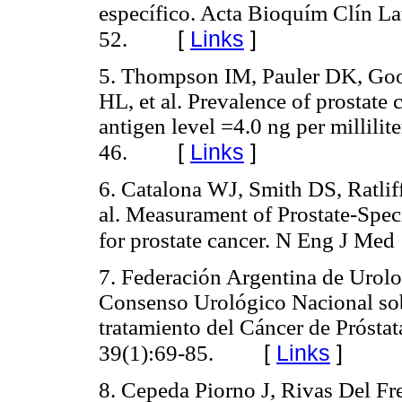
específico. Acta Bioquím Clín L
[
Links
]
52.
5. Thompson IM, Pauler DK, Goo
HL, et al. Prevalence of prostate
antigen level =4.0 ng per millil
[
Links
]
46.
6. Catalona WJ, Smith DS, Ratli
al. Measurament of Prostate-Speci
for prostate cancer. N Eng J Med
7. Federación Argentina de Urolo
Consenso Urológico Nacional sob
tratamiento del Cáncer de Prósta
[
Links
]
39(1):69-85.
8. Cepeda Piorno J, Rivas Del Fr