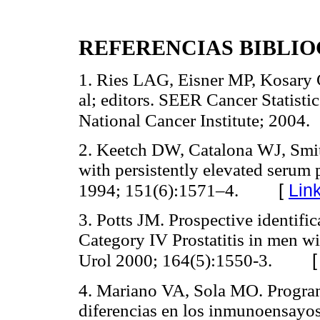
REFERENCIAS BIBLI
1. Ries LAG, Eisner MP, Kosary 
al; editors. SEER Cancer Statis
National Cancer Institute; 2004.
2. Keetch DW, Catalona WJ, Smith
with persistently elevated serum p
[
Lin
1994; 151(6):1571–4.
3. Potts JM. Prospective identific
Category IV Prostatitis in men wi
Urol 2000; 164(5):1550-3.
4. Mariano VA, Sola MO. Program
diferencias en los inmunoensayos