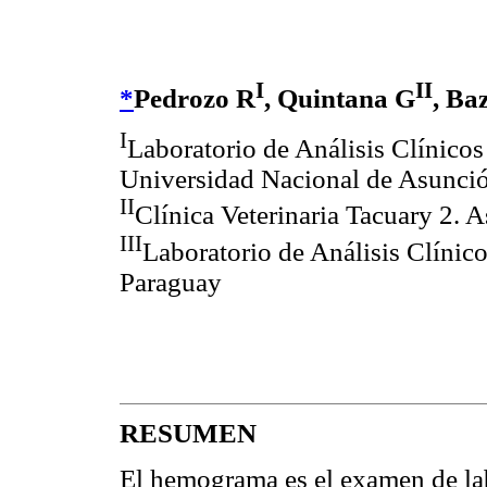
I
II
*
Pedrozo R
, Quintana G
, Ba
I
Laboratorio de Análisis Clínicos 
Universidad Nacional de Asunci
II
Clínica Veterinaria Tacuary 2.
III
Laboratorio de Análisis Clínic
Paraguay
RESUMEN
El hemograma es el examen de lab