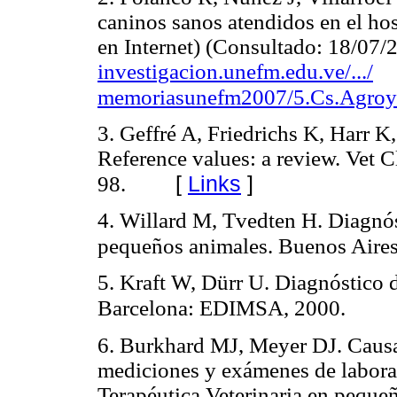
caninos sanos atendidos en el ho
en Internet) (Consultado: 18/07/
investigacion.unefm.edu.ve/.../
memoriasunefm2007/5.Cs.AgroyM
3. Geffré A, Friedrichs K, Harr 
Reference values: a review. Vet C
[
Links
]
98.
4. Willard M, Tvedten H. Diagnós
pequeños animales. Buenos Aires
5. Kraft W, Dürr U. Diagnóstico de
Barcelona: EDIMSA, 2000.
6. Burkhard MJ, Meyer DJ. Causas
mediciones y exámenes de labora
Terapéutica Veterinaria en pequ