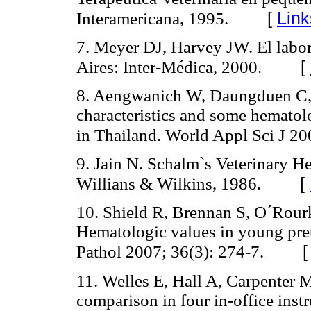
[
Link
Interamericana, 1995.
7. Meyer DJ, Harvey JW. El labor
[
Aires: Inter-Médica, 2000.
8. Aengwanich W, Daungduen C, 
characteristics and some hematolo
in Thailand. World Appl Sci J 20
9. Jain N. Schalm`s Veterinary 
[
Willians & Wilkins, 1986.
10. Shield R, Brennan S, O´Rou
Hematologic values in young pre
Pathol 2007; 36(3): 274-7.
11. Welles E, Hall A, Carpenter 
comparison in four in-office in