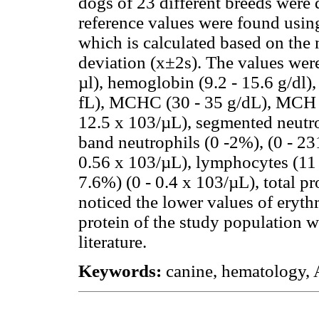
dogs of 23 different breeds were
reference values were found using
which is calculated based on the
deviation (x±2s). The values were
µl), hemoglobin (9.2 - 15.6 g/dl)
fL), MCHC (30 - 35 g/dL), MCH (
12.5 x 103/µL), segmented neutrop
band neutrophils (0 -2%), (0 - 23
0.56 x 103/µL), lymphocytes (11 
7.6%) (0 - 0.4 x 103/µL), total pr
noticed the lower values of eryth
protein of the study population 
literature.
Keywords:
canine, hematology, 