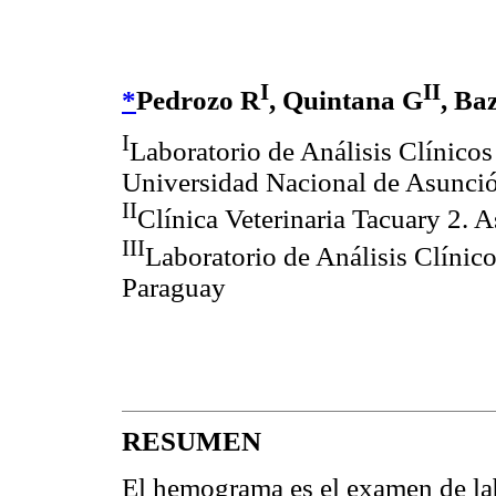
I
II
*
Pedrozo R
, Quintana G
, Ba
I
Laboratorio de Análisis Clínicos 
Universidad Nacional de Asunci
II
Clínica Veterinaria Tacuary 2.
III
Laboratorio de Análisis Clínic
Paraguay
RESUMEN
El hemograma es el examen de lab