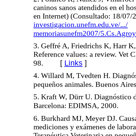
caninos sanos atendidos en el ho
en Internet) (Consultado: 18/07/
investigacion.unefm.edu.ve/.../
memoriasunefm2007/5.Cs.AgroyM
3. Geffré A, Friedrichs K, Harr 
Reference values: a review. Vet C
[
Links
]
98.
4. Willard M, Tvedten H. Diagnós
pequeños animales. Buenos Aires
5. Kraft W, Dürr U. Diagnóstico de
Barcelona: EDIMSA, 2000.
6. Burkhard MJ, Meyer DJ. Causas
mediciones y exámenes de labora
Terapéutica Veterinaria en pequ