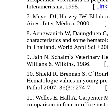
[
Link
Interamericana, 1995.
7. Meyer DJ, Harvey JW. El labor
[
Aires: Inter-Médica, 2000.
8. Aengwanich W, Daungduen C, 
characteristics and some hematolo
in Thailand. World Appl Sci J 20
9. Jain N. Schalm`s Veterinary 
[
Willians & Wilkins, 1986.
10. Shield R, Brennan S, O´Rou
Hematologic values in young pre
Pathol 2007; 36(3): 274-7.
11. Welles E, Hall A, Carpenter 
comparison in four in-office in