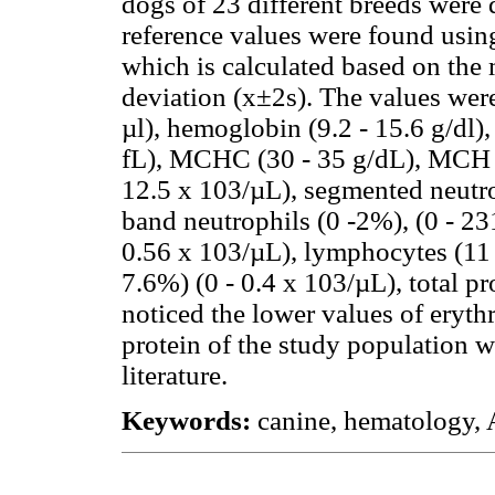
dogs of 23 different breeds were
reference values were found using
which is calculated based on the
deviation (x±2s). The values were
µl), hemoglobin (9.2 - 15.6 g/dl)
fL), MCHC (30 - 35 g/dL), MCH (
12.5 x 103/µL), segmented neutrop
band neutrophils (0 -2%), (0 - 23
0.56 x 103/µL), lymphocytes (11 
7.6%) (0 - 0.4 x 103/µL), total pr
noticed the lower values of eryth
protein of the study population 
literature.
Keywords:
canine, hematology, 