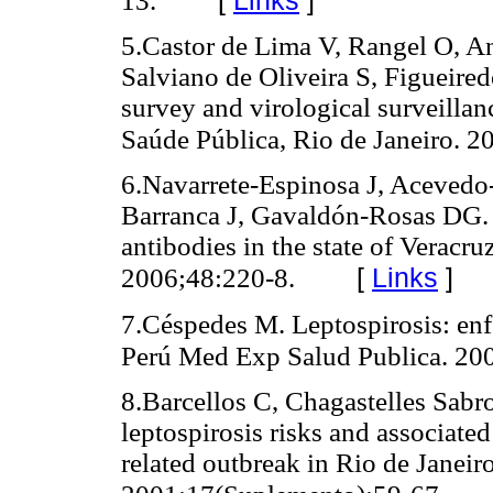
[
Links
]
13.
5.Castor de Lima V, Rangel O, An
Salviano de Oliveira S, Figueire
survey and virological surveillan
Saúde Pública, Rio de Janeiro. 2
6.Navarrete-Espinosa J, Acevedo
Barranca J, Gavaldón-Rosas DG. 
antibodies in the state of Veracr
[
Links
]
2006;48:220-8.
7.Céspedes M. Leptospirosis: en
Perú Med Exp Salud Publica. 200
8.Barcellos C, Chagastelles Sabro
leptospirosis risks and associate
related outbreak in Rio de Janeir