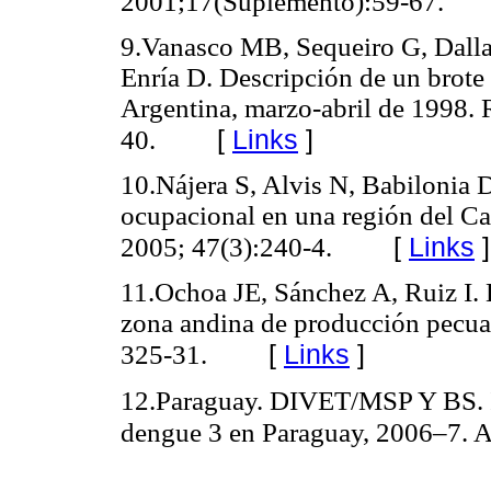
2001;17(Suplemento):59-67.
9.Vanasco MB, Sequeiro G, Dall
Enría D. Descripción de un brote 
Argentina, marzo-abril de 1998.
[
Links
]
40.
10.Nájera S, Alvis N, Babilonia D
ocupacional en una región del C
[
Links
]
2005; 47(3):240-4.
11.Ochoa JE, Sánchez A, Ruiz I. 
zona andina de producción pecua
[
Links
]
325-31.
12.Paraguay. DIVET/MSP Y BS. In
dengue 3 en Paraguay, 2006–7. 