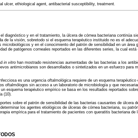
l ulcer, ethiological agent, antibacterial susceptibility, treatment.
el diagnóstico y en el tratamiento, la úlcera de córnea bacteriana continúa s
da de la visión, sobretodo si el esquema terapéutico instituido no es el adecu
microbiológicos y en el conocimiento del patrón de sensibilidad en un área 
edad de patógenos corneales reportados en las diferentes series, la cual está 
ad
in vitro
han mostrado resistencias aumentadas de las bacterias a los anti
evos antimicrobianos son desarrollados o sintetizados en un esfuerzo para me
 infecciosa es una urgencia oftalmológica requiere de un esquema terapéutico
los oftalmólogos sin acceso a un laboratorio de microbiología y que necesaria
 un esquema terapéutico empírico se basa en los resultados reportados sobr
a (10).
portes sobre el patrón de sensibilidad de las bacterias causantes de úlcera de
 determinar los agentes etiológicos de úlceras de córnea bacteriana, su patrón
erapia empírica para el tratamiento de pacientes con queratitis bacteriana de
TODOS