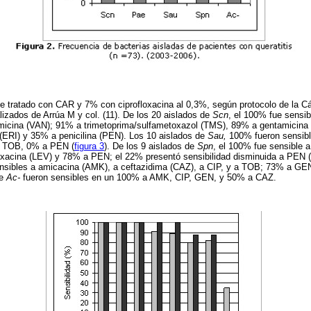
e tratado con CAR y 7% con ciprofloxacina al 0,3%, según protocolo de la Cá
lizados de Arrúa M y col. (11). De los 20 aislados de
Scn
, el 100% fue sensib
micina (VAN); 91% a trimetoprima/sulfametoxazol (TMS), 89% a gentamicina
(ERI) y 35% a penicilina (PEN). Los 10 aislados de
Sau,
100% fueron sensib
 TOB, 0% a PEN (
figura 3
). De los 9 aislados de
Spn
, el 100% fue sensible a
acina (LEV) y 78% a PEN; el 22% presentó sensibilidad disminuida a PEN (
ensibles a amicacina (AMK), a ceftazidima (CAZ), a CIP, y a TOB; 73% a G
de
Ac-
fueron sensibles en un 100% a AMK, CIP, GEN, y 50% a CAZ.