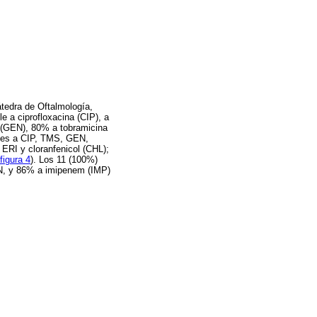
tedra de Oftalmología,
le a ciprofloxacina (CIP), a
 (GEN), 80% a tobramicina
les a CIP, TMS, GEN,
 ERI y cloranfenicol (CHL);
figura 4
). Los 11 (100%)
EN, y 86% a imipenem (IMP)