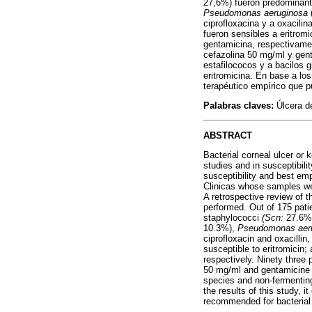
27,6%) fueron predominan
Pseudomonas aeruginosa
ciprofloxacina y a oxacil
fueron sensibles a eritrom
gentamicina, respectivamen
cefazolina 50 mg/ml y gent
estafilococos y a bacilos 
eritromicina. En base a lo
terapéutico empírico que p
Palabras claves:
Úlcera de
ABSTRACT
Bacterial corneal ulcer or 
studies and in susceptibili
susceptibility and best emp
Clinicas whose samples wer
A retrospective review of t
performed. Out of 175 patie
staphylococci
(Scn:
27.6%
10.3%),
Pseudomonas aer
ciprofloxacin and oxacilli
susceptible to eritromicin; 
respectively. Ninety three 
50 mg/ml and gentamicine 1
species and non-fermenting
the results of this study, 
recommended for bacterial k