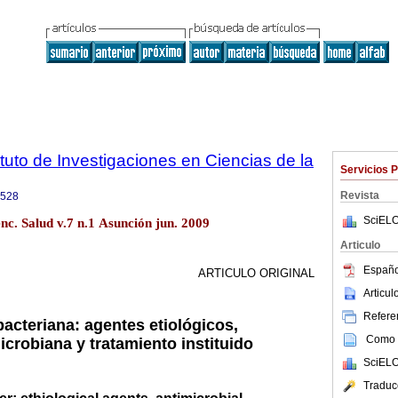
tuto de Investigaciones en Ciencias de la
Servicios 
Revista
9528
SciELO
enc. Salud v.7 n.1 Asunción jun. 2009
Articulo
Españo
ARTICULO ORIGINAL
Articu
Referen
acteriana: agentes etiológicos,
Como c
icrobiana y tratamiento instituido
SciELO
Traduc