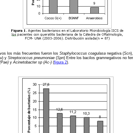
ivos los más frecuentes fueron los
Staphylococcus coagulasa
negativa (
Scn
)
u
) y
Streptococcus pneumoniae
(
Spn
) Entre los bacilos gramnegativos no fe
(Pae)
y
Acinetobacter sp (Ac-)
(
figura 2
).