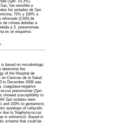
iae (
Spn:
10,3%),
y
Sau
, fue sensible a
odos los aislados de
Spn
ramicina; 73% y 100% a
co reforzado (CAR) de
as de córnea debidas a
debida a
S. pneumoniae,
cina es un esquema
o.
n is based on microbiologic
to determine the
ogy of the Hospital de
s en Ciencias de la Salud.
2003 to December 2006 was
ia, coagulase-negative
ococcus pneumoniae
(
Spn:
s showed susceptibility to
 All
Spn
isolates were
3% and 100% to gentamicin,
otic eyedrops of cefazolin
cer due to Staphylococcus
ae
is eritromicin. Based in
eutic scheme that could be