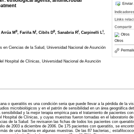
er: ethiological agents, antimicrobial
Enviar 
reatment
Indicadore
Links rela
Compartir
II
I
II
I
I
, Arrúa M
, Fariña N
, Cibils D
, Sanabria R
, Carpinelli L
,
Otros
Otros
es en Ciencias de la Salud, Universidad Nacional de Asunción
Permali
el Hospital de Clínicas, Universidad Nacional de Asunción
ana o queratitis es una condición seria que puede llevar a la pérdida de la vis
udios microbiológicos y en el patrón de sensibilidad en un área geográfica de
 sensibilidad y la mejor terapia empírica para el tratamiento de pacientes con 
l Hospital de Clínicas, y cuyas muestras fueron tomadas en el laboratorio de M
cias de la Salud. Se revisaron las fichas de todos los pacientes con queratit
julio de 2003 a diciembre de 2006. De 175 pacientes con queratitis, se encont
 más de una bacteria en algunas muestras. De las 87 bacterias,; estafilococ