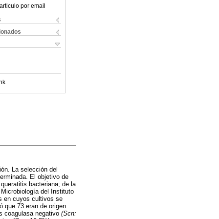
articulo por email
s
cionados
nk
ión. La selección del
terminada. El objetivo de
queratitis bacteriana; de la
icrobiología del Instituto
is en cuyos cultivos se
ró que 73 eran de origen
os coagulasa negativo
(Scn: