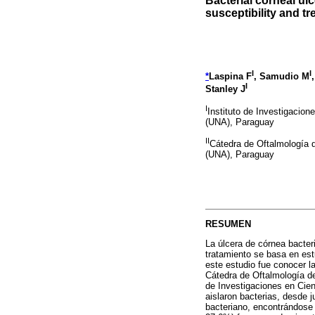
Bacterial corneal ulc
susceptibility and t
I
I
*
Laspina F
, Samudio M
I
Stanley J
I
Instituto de Investigacion
(UNA), Paraguay
II
Cátedra de Oftalmología d
(UNA), Paraguay
RESUMEN
La úlcera de córnea bacteri
tratamiento se basa en est
este estudio fue conocer la
Cátedra de Oftalmología de
de Investigaciones en Cien
aislaron bacterias, desde 
bacteriano, encontrándose