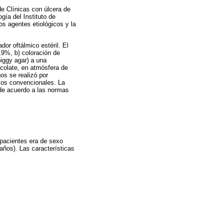
de Clínicas con úlcera de
gía del Instituto de
os agentes etiológicos y la
or oftálmico estéril. El
0,9%, b) coloración de
iggy agar) a una
ocolate, en atmósfera de
os se realizó por
icos convencionales. La
, de acuerdo a las normas
 pacientes era de sexo
ños). Las características