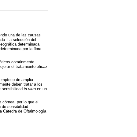
iendo una de las causas
ado. La selección del
geográfica determinada
determinada por la flora
bióticos comúnmente
jorar el tratamiento eficaz
 empírico de amplia
mente deben tratar a los
e sensibilidad
in vitro
en un
 córnea, por lo que el
 de sensibilidad
 la Cátedra de Oftalmología