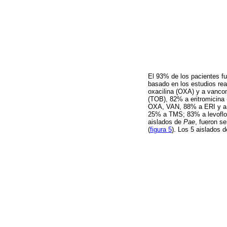
El 93% de los pacientes fu
basado en los estudios rea
oxacilina (OXA) y a vanco
(TOB), 82% a eritromicina 
OXA, VAN, 88% a ERI y a
25% a TMS; 83% a levoflox
aislados de
Pae
, fueron s
(
figura 5
). Los 5 aislados 