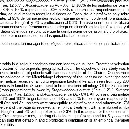
tes, seguido de
Staphylococcus aureus
(
Sau:
11,2%), Streptococcus pneumon
(
Pae:
12,6%) y
Acinetobacter sp
Ac - 8%). El 100% de los aislados de Scn 
ina, 89% y 100% a gentamicina, 80% y 88% a tobramicina, respectivamente. T
icina, de igual manera todos los aislados de
Pae
y
Ac-
a ciprofloxacina y tob
te. El 93% de los pacientes recibió tratamiento empírico de colirio antibióti
amicina 16mg/ml; y 7% ciprofloxacina al 0,3%. En esta serie, para las úlcer
gramnegativos no fermentadores, la droga de elección es la ciprofloxacina, y 
s datos obtenidos se concluye que la combinación de cefazolina y ciprofloxa
uede ser recomendado para las queratitis bacterianas.
 córnea bacteriana agente etiológico, sensibilidad antimicrobiana, tratamient
keratitis is a serious condition that can lead to visual loss. Treatment selectio
ty pattern of the especific geographical area. The objective of this study was 
irical treatment of patients with bacterial keratitis of the Chair of Ophthalmol
e collected in the Microbiology Laboratory of the Instituto de Investigacione
he medical records of all culture-positive bacterial keratitis seen from July 
nts with keratitis 73 were found to be of bacterial ethiology. Of the 87 bacter
) was predominant followed by
Staphylococcus aureus
(
Sau:
11.2%),
Strept
uginosa
(
Pae:
12.6%) and
Acinetobacter sp
(
Ac
- 8%). All
Scn
and
Sau
isolate
n, 89% and 100% to gentamicin and 80% and 88% to tobramycin, respectively.
all
Pae
and
Ac-
isolates were susceptible to ciprofloxacin and tobramycin, 7
percent of the patients received an empirical treatment with a reinforced antibi
6mg/ml; and 7% with ciprofloxacine 0.3%. In this series, for the corneal ul
 Gram-negative rods, the drug of choice is ciprofloxacin and for
S. pneumoni
it can said that cefazolin and ciprofloxacin combination is an empirical therap
eratitis.