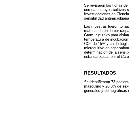
Se revisaron las fichas de
cornea en cuyos cultivos se
Investigaciones en Ciencia
sensibilidad antimicrobiana
Las muestras fueron tomada
material obtenido por raspa
Gram, c)cultivo para aisla
temperatura de incubación 
CO2 de 15% y caldo tioglic
microcultivo en agar sabou
determinación de la sensibi
estandarizadas por el
Clin
RESULTADOS
Se identificaron 73 pacien
masculino y 28,8% de sexo
generales y demográficas 