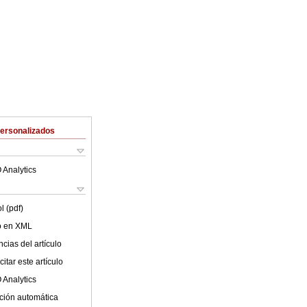
Personalizados
 Analytics
l (pdf)
lo en XML
cias del artículo
itar este artículo
 Analytics
ción automática