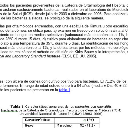
 todos los pacientes provenientes de la Cátedra de Oftalmología del Hospital 
 aislaron exclusivamente bacterias, realizados en el laboratorio de Microbiolo
s de la Salud (IICS), desde julio de 2003 a diciembre de 2006. Para analizar l
 de las bacterias aisladas, se prosiguió de la siguiente manera.
s por oftalmólogos entrenados, con una espátula de Kimura u otro escarificad
do de la córnea, se utilizó para: a) examen en fresco con solución salina al 
miento de hongos en medios selectivos (sabouraud más cloranfenicol al 1%, b
de 28ºC durante 15 días, d) cultivo para aislamiento de bacterias en agar ch
olato a una temperatura de 35ºC durante 5 días. La identificación de los hong
raud más cloranfenicol al 1%, y la de bacterias por los métodos microbiológ
lidad se realizó por el método de difusión de Kirby Bauer y la interpretación
ical and Laboratory Standard Institute
(CLSI, EE UU, 2005).
tes, con úlcera de cornea con cultivo positivo para bacterias. El 71,2% de los
 femenino. El rango de edad estuvo entre 5 a 94 años (media ± DE: 40 ± 22 a
de los pacientes se presentan en la
tabla 1
.