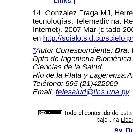
[
Links
]
14. González Fraga MJ, Herre
tecnologías: Telemedicina. R
Internet}. 2007 Mar {citado 20
en:
http://scielo.sld.cu/scielo.
*
Autor Correspondiente:
Dra. 
Dpto de Ingenieria Biomédica.
Ciencias de la Salud
Rio de la Plata y Lagerenza.
Teléfono: 595 (21)422069
Email:
telesalud@iics.una.py
Todo el contenido de esta 
bajo una
Lice
Av. Dr