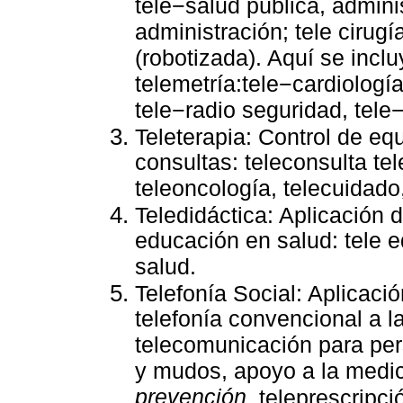
tele−salud pública, admini
administración; tele cirugí
(robotizada). Aquí se incl
telemetría:tele−cardiología
tele−radio seguridad, tele
Teleterapia: Control de eq
consultas: teleconsulta tele
teleoncología, telecuidado,
Teledidáctica: Aplicación 
educación en salud: tele e
salud.
Telefonía Social: Aplicac
telefonía convencional a l
telecomunicación para per
y mudos, apoyo a la medici
prevención
, teleprescripci