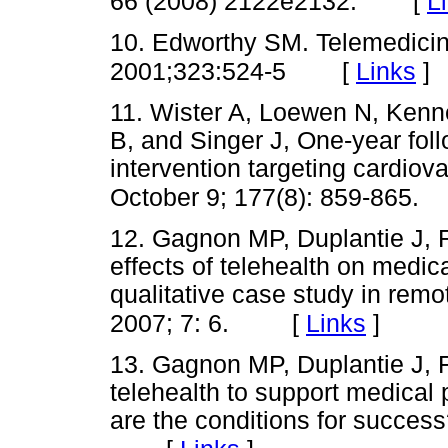
[
L
66 (2008) 2122e2132.
10. Edworthy SM. Telemedicin
[
Links
]
2001;323:524-5
11. Wister A, Loewen N, Ke
B, and Singer J, One-year follo
intervention targeting cardio
October 9; 177(8): 859-865.
12. Gagnon MP, Duplantie J, F
effects of telehealth on medi
qualitative case study in rem
[
Links
]
2007; 7: 6.
13. Gagnon MP, Duplantie J, F
telehealth to support medical 
are the conditions for success