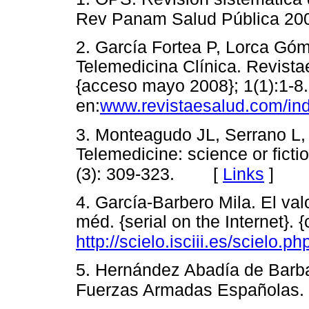
Rev Panam Salud Pública 2001
2. García Fortea P, Lorca Gó
Telemedicina Clínica. Revista
{acceso mayo 2008}; 1(1):1-8.
www.revistaesalud.com/inde
en:
3. Monteagudo JL, Serrano L,
Telemedicine: science or ficti
[
Links
]
(3): 309-323.
4. García-Barbero Mila. El val
méd. {serial on the Internet}. 
http://scielo.isciii.es/scielo.ph
5. Hernández Abadía de Barba
Fuerzas Armadas Españolas. 