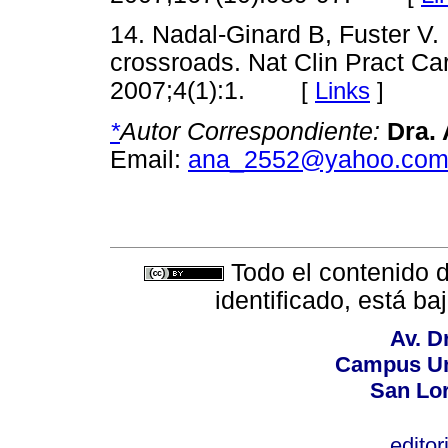
14. Nadal-Ginard B, Fuster V. 
crossroads. Nat Clin Pract C
2007;4(1):1.
[
Links
]
*
Autor Correspondiente:
Dra.
Email:
ana_2552@yahoo.co
Todo el contenido d
identificado, está b
Av. D
Campus Uni
San Lo
editor