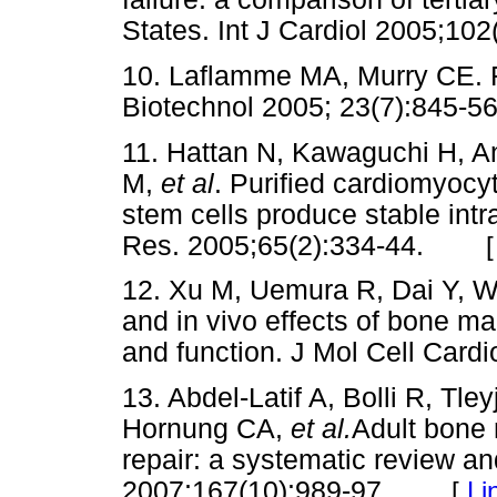
States. Int J Cardiol 2005;102
10. Laflamme MA, Murry CE. R
Biotechnol 2005; 23(7):845-56
11. Hattan N, Kawaguchi H, A
M,
et al
. Purified cardiomyo
stem cells produce stable intr
Res. 2005;65(2):334-44.
12. Xu M, Uemura R, Dai Y, Wa
and in vivo effects of bone ma
and function. J Mol Cell Cardi
13. Abdel-Latif A, Bolli R, Tl
Hornung CA,
et al.
Adult bone 
repair: a systematic review a
2007;167(10):989-97.
[
Li