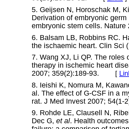
5. Geijsen N, Horoschak M, K
Derivation of embryonic germ
embryonic stem cells. Nature
6. Balsam LB, Robbins RC. Ha
the ischaemic heart. Clin Sci
7. Wang XJ, Li QP. The roles
therapy in ischemic heart d
2007; 359(2):189-93.
[
Lin
8. Ieishi K, Nomura M, Kawano 
al. The effect of G-CSF in a 
rat. J Med Invest 2007; 54(1-2
9. Rohde LE, Clausell N, Ribei
Dec G,
et al
. Health outcomes
failure: a comparison of tertia