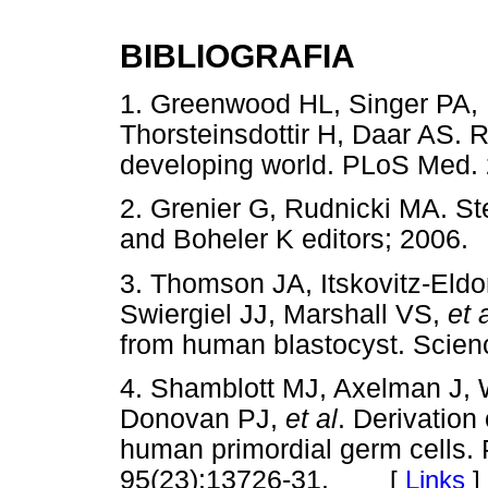
BIBLIOGRAFIA
1. Greenwood HL, Singer PA,
Thorsteinsdottir H, Daar AS. 
developing world. PLoS Med. 
2. Grenier G, Rudnicki MA. S
and Boheler K editors; 2006.
3. Thomson JA, Itskovitz-Eldo
Swiergiel JJ, Marshall VS,
et 
from human blastocyst. Scien
4. Shamblott MJ, Axelman J, 
Donovan PJ,
et al
. Derivation
human primordial germ cells. 
95(23):13726-31.
[
Links
]