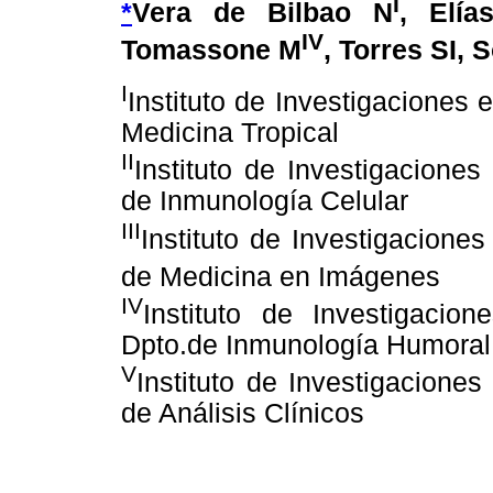
I
*
Vera de Bilbao N
, Elía
IV
Tomassone M
, Torres SI, 
I
Instituto de Investigaciones
Medicina Tropical
II
Instituto de Investigacione
de Inmunología Celular
III
Instituto de Investigacione
de Medicina en Imágenes
IV
Instituto de Investigaci
Dpto.de Inmunología Humoral
V
Instituto de Investigacione
de Análisis Clínicos