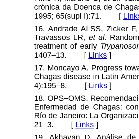
crónica da Doenca de Chagas
[
Link
1995; 65(supl I):71.
16. Andrade ALSS, Zicker F, 
Travassos LR,
et al
. Randomi
treatment of early
Trypanoso
[
Links
]
1407–13.
17. Moncayo A. Progress towar
Chagas disease in Latin Amer
[
Links
]
4):195–8.
18. OPS–OMS. Recomendacione
Enfermedad de Chagas: conc
Río de Janeiro: La Organizac
[
Links
]
21–3.
19. Akhavan D. Análise de 