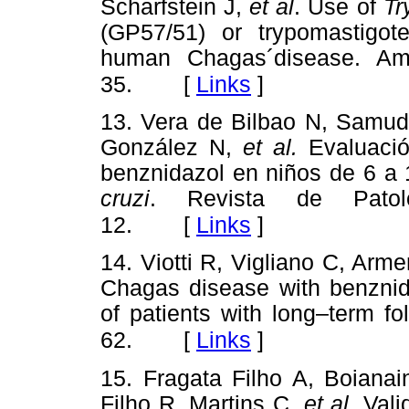
Scharfstein J,
et al
. Use of
Tr
(GP57/51) or trypomastigot
human Chagas´disease. A
[
Links
]
35.
13. Vera de Bilbao N, Samudi
González N,
et al.
Evaluació
benznidazol en niños de 6 a
cruzi
. Revista de Patolo
[
Links
]
12.
14. Viotti R, Vigliano C, Arm
Chagas disease with benznida
of patients with long–term f
[
Links
]
62.
15. Fragata Filho A, Boiana
Filho R, Martins C,
et al.
Valid