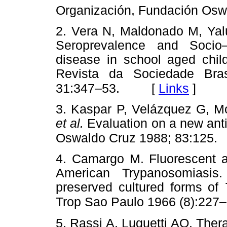
Organización, Fundación Osw
2. Vera N, Maldonado M, Yalu
Seroprevalence and Socio–
disease in school aged chil
Revista da Sociedade Bras
[
Links
]
31:347–53.
3. Kaspar P, Velázquez G, M
et al.
Evaluation on a new ant
Oswaldo Cruz 1988; 83:125.
4. Camargo M. Fluorescent an
American Trypanosomiasis.
preserved cultured forms of
Trop Sao Paulo 1966 (8):227–
5. Rassi A, Luquetti AO. The