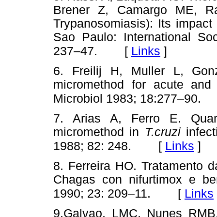
Brener Z, Camargo ME, Ra
Trypanosomiasis): Its impact 
Sao Paulo: International Soc
[
Links
]
237–47.
6. Freilij H, Muller L, Go
micromethod for acute and 
Microbiol 1983; 18:277–90.
7. Arias A, Ferro E. Quant
micromethod in
T.cruzi
infec
[
Links
]
1988; 82: 248.
8. Ferreira HO. Tratamento 
Chagas con nifurtimox e b
[
Links
1990; 23: 209–11.
9.Galvao, LMC, Nunes RMB, 