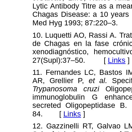
Lytic Antibody Titre as a mea
Chagas Disease: a 10 years 
Med Hyg 1993; 87:220–3.
10. Luquetti AO, Rassi A. Tr
de Chagas en la fase crónica
xenodiagnóstico, hemoculti
[
Links
]
27(Supl):37–50.
11. Fernandes LC, Bastos IM
AR, Grellier P,
et al.
Specif
Trypanosoma cruzi
Oligope
immunoglobulin G enhance
secreted Oligopeptidase B. 
[
Links
]
84.
12. Gazzinelli RT, Galvao 