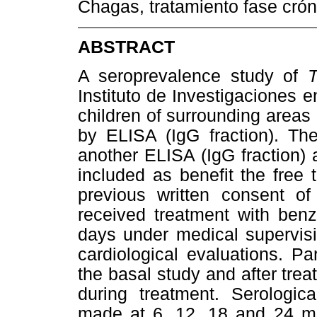
Chagas, tratamiento fase crón
ABSTRACT
A seroprevalence study of
Instituto de Investigaciones 
children of surrounding area
by ELISA (IgG fraction). The
another ELISA (IgG fraction) 
included as benefit the free 
previous written consent of 
received treatment with ben
days under medical supervisi
cardiological evaluations. Pa
the basal study and after tre
during treatment. Serologica
made at 6, 12, 18 and 24 mo