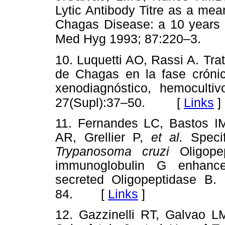
Lytic Antibody Titre as a mea
Chagas Disease: a 10 years 
Med Hyg 1993; 87:220–3.
10. Luquetti AO, Rassi A. Tr
de Chagas en la fase crónica
xenodiagnóstico, hemoculti
[
Links
]
27(Supl):37–50.
11. Fernandes LC, Bastos IM
AR, Grellier P,
et al.
Specif
Trypanosoma cruzi
Oligope
immunoglobulin G enhance
secreted Oligopeptidase B. 
[
Links
]
84.
12. Gazzinelli RT, Galvao 