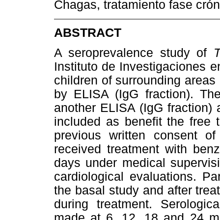
Chagas, tratamiento fase crón
ABSTRACT
A seroprevalence study of
Instituto de Investigaciones 
children of surrounding area
by ELISA (IgG fraction). The
another ELISA (IgG fraction) 
included as benefit the free 
previous written consent of 
received treatment with ben
days under medical supervisi
cardiological evaluations. Pa
the basal study and after tre
during treatment. Serologica
made at 6, 12, 18 and 24 mo