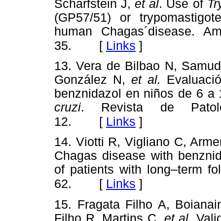
Scharfstein J,
et al
. Use of
Tr
(GP57/51) or trypomastigot
human Chagas´disease. A
[
Links
]
35.
13. Vera de Bilbao N, Samudi
González N,
et al.
Evaluació
benznidazol en niños de 6 a
cruzi
. Revista de Patolo
[
Links
]
12.
14. Viotti R, Vigliano C, Arm
Chagas disease with benznida
of patients with long–term f
[
Links
]
62.
15. Fragata Filho A, Boiana
Filho R, Martins C,
et al.
Valid