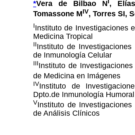
I
*
Vera de Bilbao N
, Elía
IV
Tomassone M
, Torres SI, 
I
Instituto de Investigaciones
Medicina Tropical
II
Instituto de Investigacione
de Inmunología Celular
III
Instituto de Investigacione
de Medicina en Imágenes
IV
Instituto de Investigaci
Dpto.de Inmunología Humoral
V
Instituto de Investigacione
de Análisis Clínicos