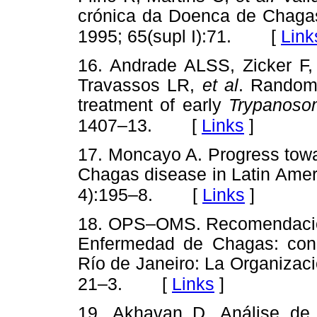
crónica da Doenca de Chagas
[
Link
1995; 65(supl I):71.
16. Andrade ALSS, Zicker F, 
Travassos LR,
et al
. Randomi
treatment of early
Trypanoso
[
Links
]
1407–13.
17. Moncayo A. Progress towar
Chagas disease in Latin Amer
[
Links
]
4):195–8.
18. OPS–OMS. Recomendacione
Enfermedad de Chagas: conc
Río de Janeiro: La Organizac
[
Links
]
21–3.
19. Akhavan D. Análise de 