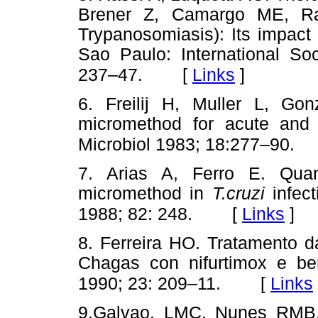
Brener Z, Camargo ME, Ra
Trypanosomiasis): Its impact 
Sao Paulo: International Soc
[
Links
]
237–47.
6. Freilij H, Muller L, Go
micromethod for acute and 
Microbiol 1983; 18:277–90.
7. Arias A, Ferro E. Quant
micromethod in
T.cruzi
infec
[
Links
]
1988; 82: 248.
8. Ferreira HO. Tratamento 
Chagas con nifurtimox e b
[
Links
1990; 23: 209–11.
9.Galvao, LMC, Nunes RMB, 