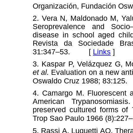
Organización, Fundación Osw
2. Vera N, Maldonado M, Yalu
Seroprevalence and Socio–
disease in school aged chil
Revista da Sociedade Bras
[
Links
]
31:347–53.
3. Kaspar P, Velázquez G, M
et al.
Evaluation on a new ant
Oswaldo Cruz 1988; 83:125.
4. Camargo M. Fluorescent an
American Trypanosomiasis.
preserved cultured forms of
Trop Sao Paulo 1966 (8):227–
5. Rassi A, Luquetti AO. The