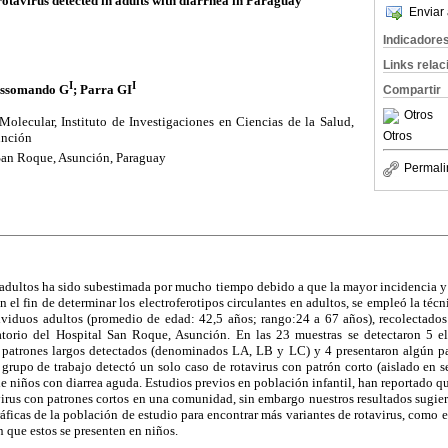
rotavirus detected in adults with diarrhea in Paraguay
Enviar 
Indicadore
Links rela
I
I
ussomando G
; Parra GI
Compartir
Otros
olecular, Instituto de Investigaciones en Ciencias de la Salud,
Otros
unción
 San Roque, Asunción, Paraguay
Permali
n adultos ha sido subestimada por mucho tiempo debido a que la mayor incidencia y
 el fin de determinar los electroferotipos circulantes en adultos, se empleó la téc
dividuos adultos (promedio de edad: 42,5 años; rango:24 a 67 años), recolectado
orio del Hospital San Roque, Asunción. En las 23 muestras se detectaron 5 ele
 patrones largos detectados (denominados LA, LB y LC) y 4 presentaron algún p
 grupo de trabajo detectó un solo caso de rotavirus con patrón corto (aislado en
e niños con diarrea aguda. Estudios previos en población infantil, han reportado qu
avirus con patrones cortos en una comunidad, sin embargo nuestros resultados sugi
áficas de la población de estudio para encontrar más variantes de rotavirus, como en
n que estos se presenten en niños.