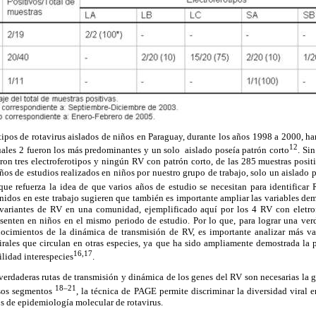
rotipos de rotavirus aislados de niños en Paraguay, durante los años 1998 a 2000, h
12
cuales 2 fueron los más predominantes y un solo aislado poseía patrón corto
. Si
on tres electroferotipos y ningún RV con patrón corto, de las 285 muestras posit
años de estudios realizados en niños por nuestro grupo de trabajo, solo un aislado p
que refuerza la idea de que varios años de estudio se necesitan para identificar
nidos en este trabajo sugieren que también es importante ampliar las variables de
 variantes de RV en una comunidad, ejemplificado aquí por los 4 RV con eletrof
esenten en niños en el mismo periodo de estudio. Por lo que, para lograr una verd
ocimientos de la dinámica de transmisión de RV, es importante analizar más va
rales que circulan en otras especies, ya que ha sido ampliamente demostrada la p
16,17
ilidad interespecies
.
 verdaderas rutas de transmisión y dinámica de los genes del RV son necesarias l
18–21
rsos segmentos
, la técnica de PAGE permite discriminar la diversidad viral 
os de epidemiología molecular de rotavirus.