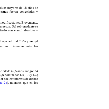
iduos mayores de 18 años de
estras fueron congeladas y
s modificaciones. Brevemente,
 muestra. Del sobrenadante se
itado con etanol absoluto y
el separador al 7.5% y un gel
ar las diferencias entre los
de edad: 42,5 años; rango: 24
rgo (denominados LA, LB y LC)
por coelectroforesis de dichos
ra 2a
), mientras que en los