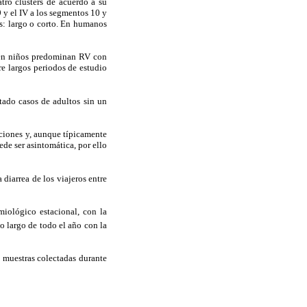
ro clusters de acuerdo a su
 9 y el IV a los segmentos 10 y
: largo o corto. En humanos
, en niños predominan RV con
re largos periodos de estudio
tado casos de adultos sin un
aciones y, aunque típicamente
ede ser asintomática, por ello
iarrea de los viajeros entre
miológico estacional, con la
o largo de todo el año con la
e muestras colectadas durante