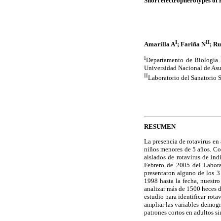
Short electropherotypes of 
I
II
Amarilla A
; Fariña N
; R
I
Departamento de Biología M
Universidad Nacional de As
II
Laboratorio del Sanatorio
RESUMEN
La presencia de rotavirus e
niños menores de 5 años. Con
aislados de rotavirus de in
Febrero de 2005 del Laborat
presentaron alguno de los 3
1998 hasta la fecha, nuestro
analizar más de 1500 heces d
estudio para identificar rot
ampliar las variables demogr
patrones cortos en adultos si