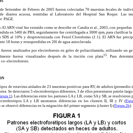
OS
e Setiembre de Febrero de 2005 fueron colectadas 70 muestras fecales de indiv
de diarrea acuosa, remitidas al Laboratorio del Hospital San Roque. Las mu
por PAGE.
E:
El ARN viral fue extraído como se describe en Candia et al., 2003, con pequeña
endida en 540l de PBS, seguidamente fue centrifugada a 3000 rpm, para clarificar la
n SDS al 10% y desproteinizada con Fenol:Cloroformo (1:1). El ARN fue precip
nte 18 horas y resuspendidas en 20l de agua autoclavada.
fueron analizados por electroforesis en geles de poliacrilamida, utilizando un g
15
almente fueron visualizados después de la tinción con plata
. Para determin
 co–electroforesis.
ON
otipos de rotavirus aislados de 23 muestras positivas para RV, de adultos (promedio 
arrea. Se detectaron 5 electroferotipos diferentes, 3 de ellos presentaron patrón la
igura 1
). Las diferencias entre los patrones LA y LB, como SA y SB, se resolvieron 
ectroferotipos LA y LB mostraron diferencias en los clusters II, III y IV (
Figu
 se observó diferencias en la migración del primer segmento (cluster I) (
Figura 2b
).