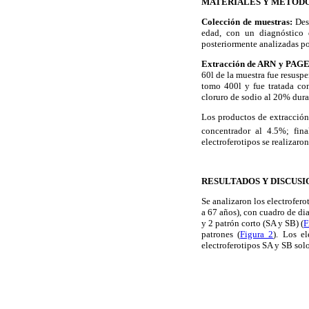
MATERIALES Y METOD
Colección de muestras:
Desd
edad, con un diagnóstico 
posteriormente analizadas 
Extracción de ARN y PAG
60l de la muestra fue resusp
tomo 400l y fue tratada co
cloruro de sodio al 20% dura
Los productos de extracción 
concentrador al 4.5%; fin
electroferotipos se realizaron
RESULTADOS Y DISCUSI
Se analizaron los electrofer
a 67 años), con cuadro de di
y 2 patrón corto (SA y SB) (
F
patrones (
Figura 2
). Los el
electroferotipos SA y SB solo