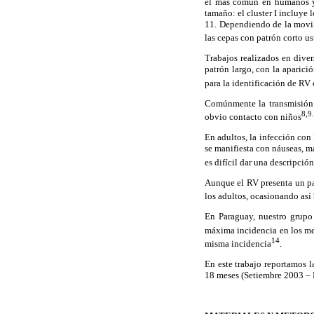
el más común en humanos y 
tamaño: el cluster I incluye l
11. Dependiendo de la movi
las cepas con patrón corto u
Trabajos realizados en dive
patrón largo, con la aparici
para la identificación de RV
Comúnmente la transmisión d
8,9.
obvio contacto con niños
En adultos, la infección con
se manifiesta con náuseas, ma
es difícil dar una descripció
Aunque el RV presenta un pa
los adultos, ocasionando así
En Paraguay, nuestro grupo 
máxima incidencia en los me
14
misma incidencia
.
En este trabajo reportamos l
18 meses (Setiembre 2003 – 