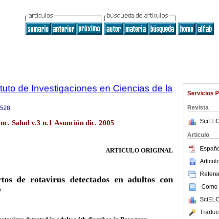
tuto de Investigaciones en Ciencias de la
Servicios 
Revista
9528
SciELO
nc. Salud v.3 n.1 Asunción dic. 2005
Articulo
Españo
ARTICULO ORIGINAL
Articu
Referen
ortos de rotavirus detectados en adultos con
Como c
y
SciELO
Traduc