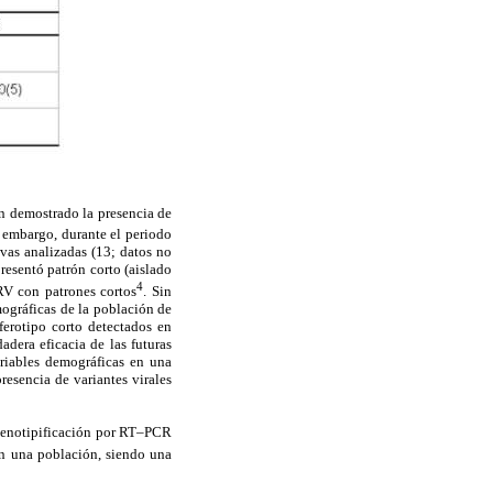
an demostrado la presencia de
n embargo, durante el periodo
ivas analizadas (13; datos no
resentó patrón corto (aislado
4
 RV con patrones cortos
. Sin
mográficas de la población de
erotipo corto detectados en
adera eficacia de las futuras
riables demográficas en una
resencia de variantes virales
a genotipificación por RT–PCR
en una población, siendo una