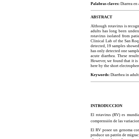
Palabras claves:
Diarrea en 
ABSTRACT
Although rotavirus is recogn
adults has long been underap
rotavirus isolated from pa
Clinical Lab of the San Roq
detected, 19 samples showed
has only detected one sample
acute diarrhea. These resul
However, we found that it is
here by the short electropher
Keywords:
Diarrhea in adult
INTRODUCCION
El rotavirus (RV) es mundi
comprensión de las variacion
El RV posee un genoma cons
produce un patrón de migraci