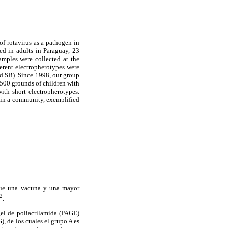
of rotavirus as a pathogen in
ted in adults in Paraguay, 23
mples were collected at the
erent electropherotypes were
d SB). Since 1998, our group
1500 grounds of children with
ith short electropherotypes.
y in a community, exemplified
 que una vacuna y una mayor
2
.
el de poliacrilamida (PAGE)
, de los cuales el grupo A es