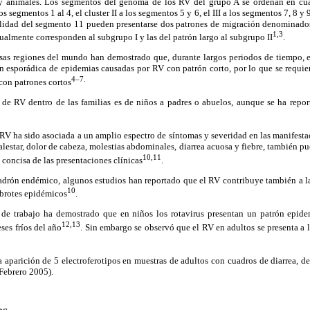
animales. Los segmentos del genoma de los RV del grupo A se ordenan en cuat
os segmentos 1 al 4, el cluster II a los segmentos 5 y 6, el III a los segmentos 7, 8 y
lidad del segmento 11 pueden presentarse dos patrones de migración denominados
1,3
sualmente corresponden al subgrupo I y las del patrón largo al subgrupo II
.
rsas regiones del mundo han demostrado que, durante largos periodos de tiempo
ón esporádica de epidemias causadas por RV con patrón corto, por lo que se requie
4–7.
 con patrones cortos
e RV dentro de las familias es de niños a padres o abuelos, aunque se ha repor
 RV ha sido asociada a un amplio espectro de síntomas y severidad en las manifest
lestar, dolor de cabeza, molestias abdominales, diarrea acuosa y fiebre, también pu
10,11
n concisa de las presentaciones clínicas
.
drón endémico, algunos estudios han reportado que el RV contribuye también a la d
10
 brotes epidémicos
.
de trabajo ha demostrado que en niños los rotavirus presentan un patrón epide
12,13
ses fríos del año
. Sin embargo se observó que el RV en adultos se presenta a l
a aparición de 5 electroferotipos en muestras de adultos con cuadros de diarrea, d
Febrero 2005).