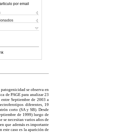
articulo por email
s
cionados
nk
 patogenicidad se observa en
nica de PAGE para analizar 23
s entre Septiembre de 2003 a
ctroferotipos diferentes, 19
atrón corto (SA y SB). Desde
 septiembre de 1999) luego de
e se necesitan varios años de
eren que además es importante
 este caso es la aparición de