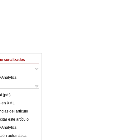
Personalizados
 Analytics
l (pdf)
lo en XML
cias del artículo
itar este artículo
 Analytics
ción automática