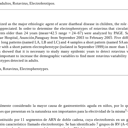
adultos, Rotavirus, Electroferotipos.
ized as the major ethiologic agent of acute diarrheal disease in children, the role 
preciated. In order to determine the electropherotypes of rotavirus that circula
tients older than 24 years (mean=42.5 range = 24–67) were analyzed by PAGE. Sa
ue Hospital, Asunción,Paraguay from September 2003 to February 2005. Five diff
 long patterns (named LA, LB and LC) and 4 samples a short pattern (named SA an
 with a short pattern electropherotype (isolated in September 1999) in more than 
ts showed that it is necessary to study many epidemic years to detect rotavirus w
 important to increase the demographic variables to find more rotavirus variabilit
otypes detected in adults.
s, Rotavirus, Electropherotypes.
almente considerado la mayor causa de gastroenteritis aguda en niños, por lo
1,
es que presentan en la naturaleza son importantes para la efectividad de la misma
tituido por 11 segmentos de ARN de doble cadena, cuya electroforesis en un g
ón característico llamado electroferotipo. Se han identificado 7 grupos de RV (A–G)