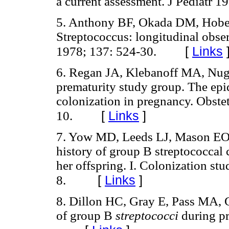
a current assessment. J Pediatr 1
5. Anthony BF, Okada DM, Hobel
Streptococcus: longitudinal obser
[
Links
1978; 137: 524-30.
6. Regan JA, Klebanoff MA, Nuge
prematurity study group. The epi
colonization in pregnancy. Obste
[
Links
]
10.
7. Yow MD, Leeds LJ, Mason EO,
history of group B streptococcal
her offspring. I. Colonization st
[
Links
]
8.
8. Dillon HC, Gray E, Pass MA, 
of group B
streptococci
during pr