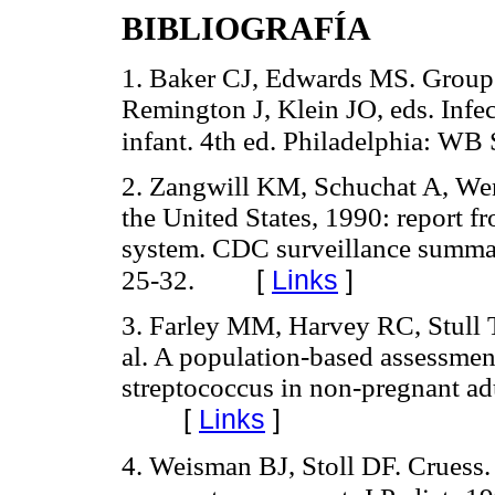
BIBLIOGRAFÍA
1. Baker CJ, Edwards MS. Group B
Remington J, Klein JO, eds. Infec
infant. 4th ed. Philadelphia: W
2. Zangwill KM, Schuchat A, Wen
the United States, 1990: report fr
system. CDC surveillance summ
[
Links
]
25-32.
3. Farley MM, Harvey RC, Stull 
al. A population-based assessmen
streptococcus in non-pregnant ad
[
Links
]
4. Weisman BJ, Stoll DF. Cruess.