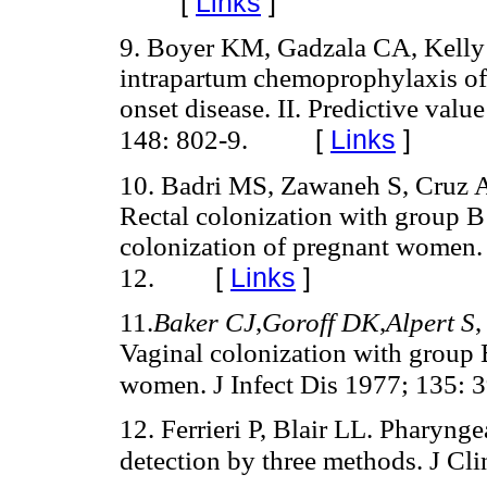
[
Links
]
9. Boyer KM, Gadzala CA, Kelly 
intrapartum chemoprophylaxis of 
onset disease. II. Predictive value
[
Links
]
148: 802-9.
10. Badri MS, Zawaneh S, Cruz A
Rectal colonization with group B 
colonization of pregnant women. 
[
Links
]
12.
11.
Baker CJ
,
Goroff DK
,
Alpert S
,
Vaginal colonization with group B
women. J Infect Dis 1977; 135: 3
12. Ferrieri P, Blair LL. Pharyng
detection by three methods. J Cl