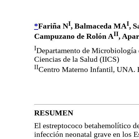
I
I
*
Fariña N
, Balmaceda MA
, 
II
Campuzano de Rolón A
, Apar
I
Departamento de Microbiología d
Ciencias de la Salud (IICS)
II
Centro Materno Infantil, UNA. 
RESUMEN
El estreptococo betahemolítico d
infección neonatal grave en los 