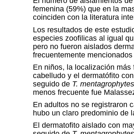
El número de aislamientos de 
femenina (59%) que en la mas
coinciden con la literatura int
Los resultados de este estudi
especies zoofilicas al igual q
pero no fueron aislados derma
frecuentemente mencionados 
En niños, la localización más 
cabelludo y el dermatófito co
seguido de
T. mentagrophyte
menos frecuente fue Malassezi
En adultos no se registraron 
hubo un claro predominio de l
El dermatofito aislado con may
seguido de
T. mentagrophyte