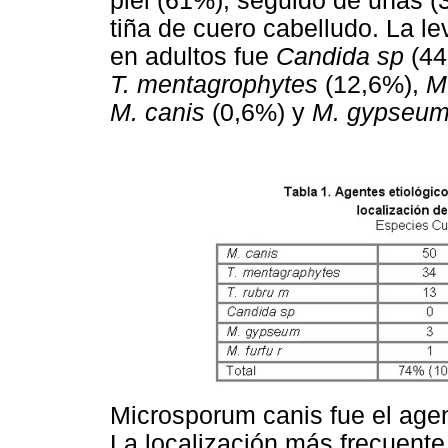
piel (61%), seguido de uñas (
tiña de cuero cabelludo. La l
en adultos fue
Candida sp
(44
T. mentagrophytes
(12,6%),
M.
M. canis
(0,6%) y
M. gypseu
Microsporum canis fue el agen
La localización más frecuente