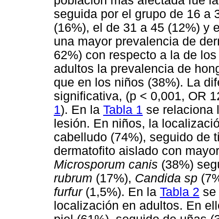
población mas afectada fue la
seguida por el grupo de 16 a 
(16%), el de 31 a 45 (12%) y 
una mayor prevalencia de derm
62%) con respecto a la de los
adultos la prevalencia de ho
que en los niños (38%). La di
significativa, (p < 0,001, OR
1
). En la
Tabla 1
se relaciona l
lesión. En niños, la localizac
cabelludo (74%), seguido de t
dermatofito aislado con mayor
Microsporum canis
(38%) seg
rubrum
(17%),
Candida sp
(7%
furfur
(1,5%). En la
Tabla 2
se 
localización en adultos. En el