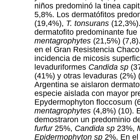
niños predominó la tinea capit
5,8%. Los dermatófitos predo
(19,4%),
T. tonsurans
(12,3%).
dermatofito predominante fue
mentagrophytes
(21,5%) (7,8)
en el Gran Resistencia Chaco,
incidencia de micosis superfi
levaduriformes
Candida sp
(3
(41%) y otras levaduras (2%) (
Argentina se aislaron dermato
especie aislada con mayor pr
Epydermophyton floccosum (
mentagrophytes
(4,8%) (10). 
demostraron un predominio d
furfur
25%,
Candida sp
23%,
Epidermophyton sp
2%. En el 