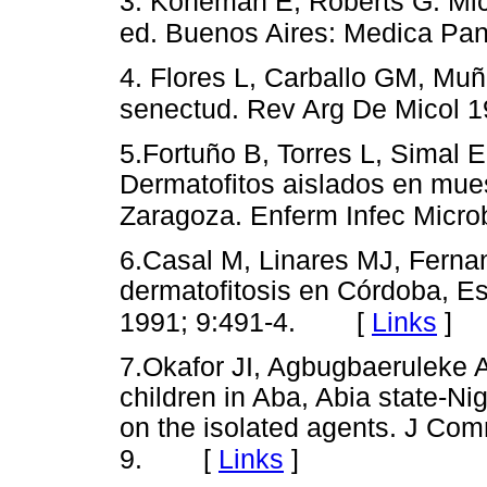
3. Koneman E, Roberts G. Mico
ed. Buenos Aires: Medica Pa
4. Flores L, Carballo GM, Muño
senectud. Rev Arg De Micol 1
5.Fortuño B, Torres L, Simal 
Dermatofitos aislados en mues
Zaragoza. Enferm Infec Microb
6.Casal M, Linares MJ, Fernan
dermatofitosis en Córdoba, Es
[
Links
]
1991; 9:491-4.
7.Okafor JI, Agbugbaeruleke
children in Aba, Abia state-Ni
on the isolated agents. J Com
[
Links
]
9.