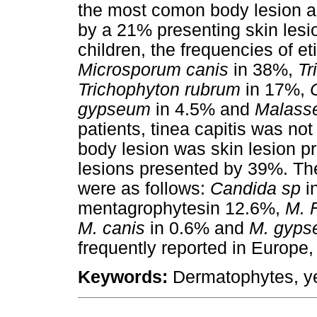
the most comon body lesion a
by a 21% presenting skin lesio
children, the frequencies of et
Microsporum canis
in 38%,
Tr
Trichophyton rubrum
in 17%,
gypseum
in 4.5% and
Malasse
patients, tinea capitis was n
body lesion was skin lesion p
lesions presented by 39%. The
were as follows:
Candida sp
i
mentagrophytesin 12.6%,
M. F
M. canis
in 0.6% and
M. gyp
frequently reported in Europe, 
Keywords:
Dermatophytes, ye