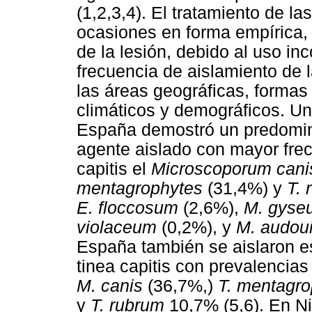
(1,2,3,4). El tratamiento de l
ocasiones en forma empírica, 
de la lesión, debido al uso i
frecuencia de aislamiento de 
las áreas geográficas, formas
climáticos y demográficos. Un
España demostró un predomini
agente aislado con mayor frec
capitis el
Microscoporum cani
mentagrophytes
(31,4%) y
T. 
E. floccosum
(2,6%),
M. gyse
violaceum
(0,2%), y
M. audoui
España también se aislaron es
tinea capitis con prevalencias
M. canis
(36,7%,)
T. mentagro
y
T. rubrum
10,7% (5,6). En Ni