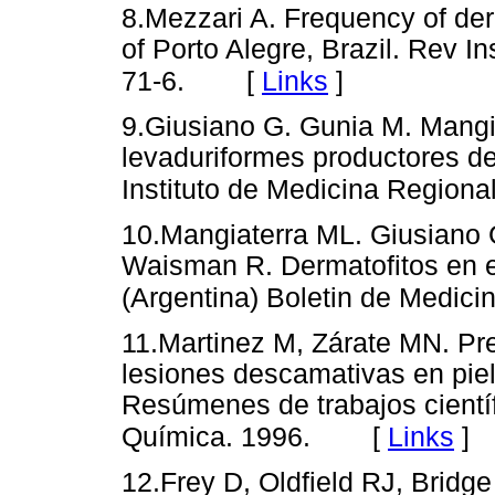
8.Mezzari A. Frequency of der
of Porto Alegre, Brazil. Rev I
[
Links
]
71-6.
9.Giusiano G. Gunia M. Mang
levaduriformes productores de 
Instituto de Medicina Regiona
10.Mangiaterra ML. Giusiano 
Waisman R. Dermatofitos en 
(Argentina) Boletin de Medici
11.Martinez M, Zárate MN. Pre
lesiones descamativas en piel
Resúmenes de trabajos cientí
[
Links
]
Química. 1996.
12.Frey D, Oldfield RJ, Bridge