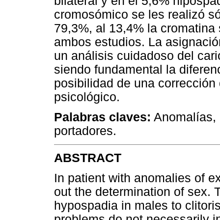
bilateral y en el 5,6% hipospa
cromosómico se les realizó s
79,3%, al 13,4% la cromatina 
ambos estudios. La asignación
un análisis cuidadoso del cario
siendo fundamental la diferenc
posibilidad de una correcció
psicológico.
Palabras claves:
Anomalías,
portadores.
ABSTRACT
In patient with anomalies of exte
out the determination of sex.
hypospadia in males to clitor
problems do not necessarily i