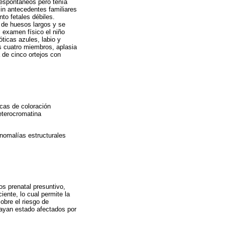
 espontáneos pero tenía
n antecedentes familiares
to fetales débiles.
 de huesos largos y se
 examen físico el niño
ticas azules, labio y
os cuatro miembros, aplasia
 de cinco ortejos con
icas de coloración
eterocromatina
nomalías estructurales
s prenatal presuntivo,
iente, lo cual permite la
obre el riesgo de
hayan estado afectados por