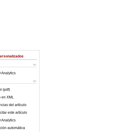
Personalizados
 Analytics
l (pdf)
lo en XML
cias del artículo
itar este artículo
 Analytics
ción automática