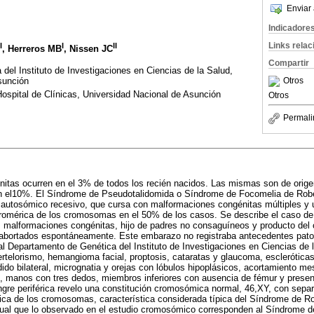
Enviar 
Indicadore
Links rela
I
I
II
, Herreros MB
, Nissen JC
Compartir
del Instituto de Investigaciones en Ciencias de la Salud,
Otros
sunción
Hospital de Clínicas, Universidad Nacional de Asunción
Otros
Permali
itas ocurren en el 3% de todos los recién nacidos. Las mismas son de orige
n el10%. El Síndrome de Pseudotalidomida o Síndrome de Focomelia de Robe
n autosómico recesivo, que cursa con malformaciones congénitas múltiples y
tromérica de los cromosomas en el 50% de los casos. Se describe el caso d
es malformaciones congénitas, hijo de padres no consaguíneos y producto del
abortados espontáneamente. Este embarazo no registraba antecedentes patol
al Departamento de Genética del Instituto de Investigaciones en Ciencias de 
pertelorismo, hemangioma facial, proptosis, cataratas y glaucoma, escleróti
dido bilateral, micrognatia y orejas con lóbulos hipoplásicos, acortamiento m
, manos con tres dedos, miembros inferiores con ausencia de fémur y presenc
ngre periférica revelo una constitución cromosómica normal, 46,XY, con sepa
ica de los cromosomas, característica considerada típica del Síndrome de R
gual que lo observado en el estudio cromosómico corresponden al Síndrome d