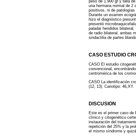
peso de 1.900 gr y talla d
una hermana normal de 2 a
positivos, ni de patología
Durante un examen ecográf
hizo el diagnóstico presun
presentó microbraquicefali
paladar hendidos bilateral
de radio bilateral, ambas 
sindactilia de partes blanda
CASO ESTUDIO C
CASO El estudio citogenéti
convencional, encontrándo
centromérica de los cromo
CASO La identificación cr
(12, 13). Cariotipo: 46,XY.
DISCUSION
Este es el primer caso de 
clínico y citogenético cert
instauración del tratamien
repetición del 25% y la pr
el mismo síndrome y quizá