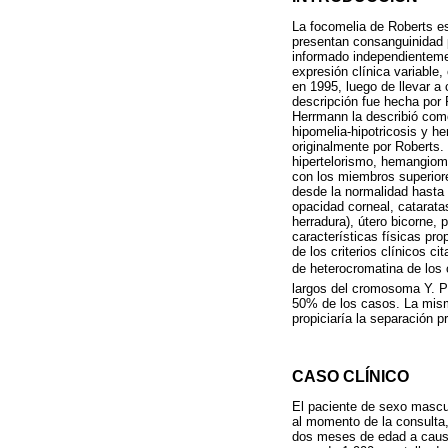
La focomelia de Roberts es
presentan consanguinidad p
informado independienteme
expresión clínica variable
en 1995, luego de llevar a
descripción fue hecha por 
Herrmann la describió com
hipomelia-hipotricosis y h
originalmente por Roberts.
hipertelorismo, hemangioma
con los miembros superiore
desde la normalidad hasta
opacidad corneal, cataratas
herradura), útero bicorne, 
características físicas pr
de los criterios clínicos c
de heterocromatina de los 
largos del cromosoma Y. Po
50% de los casos. La misma
propiciaría la separación p
CASO CLÍNICO
El paciente de sexo mascul
al momento de la consulta,
dos meses de edad a causa