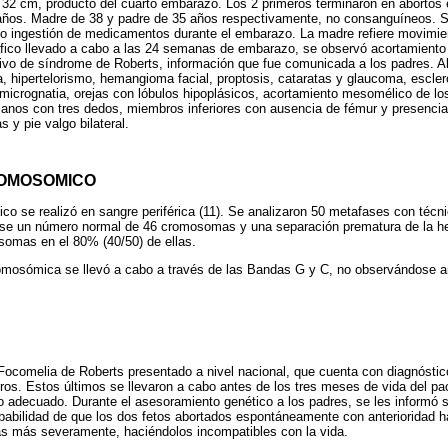
e 32 cm, producto del cuarto embarazo. Los 2 primeros terminaron en abortos
ños. Madre de 38 y padre de 35 años respectivamente, no consanguíneos. Si
s o ingestión de medicamentos durante el embarazo. La madre refiere movimien
ico llevado a cabo a las 24 semanas de embarazo, se observó acortamiento
tivo de síndrome de Roberts, información que fue comunicada a los padres. Al
a, hipertelorismo, hemangioma facial, proptosis, cataratas y glaucoma, escleró
, micrognatia, orejas con lóbulos hipoplásicos, acortamiento mesomélico de l
manos con tres dedos, miembros inferiores con ausencia de fémur y presencia
s y pie valgo bilateral.
ROMOSOMICO
co se realizó en sangre periférica (11). Se analizaron 50 metafases con técn
se un número normal de 46 cromosomas y una separación prematura de la h
somas en el 80% (40/50) de ellas.
omosómica se llevó a cabo a través de las Bandas G y C, no observándose a
Focomelia de Roberts presentado a nivel nacional, que cuenta con diagnóstico
eros. Estos últimos se llevaron a cabo antes de los tres meses de vida del pac
to adecuado. Durante el asesoramiento genético a los padres, se les informó s
obabilidad de que los dos fetos abortados espontáneamente con anterioridad 
s más severamente, haciéndolos incompatibles con la vida.