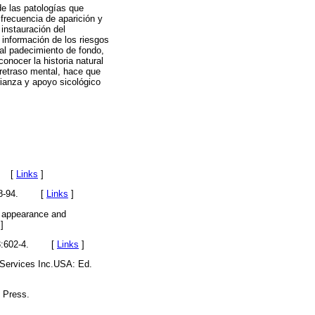
de las patologías que
frecuencia de aparición y
 instauración del
 información de los riesgos
 al padecimiento de fondo,
onocer la historia natural
retraso mental, hace que
rianza y apoyo sicológico
[
Links
]
8-94.
[
Links
]
l appearance and
]
:602-4.
[
Links
]
n Services Inc.USA: Ed.
 Press.