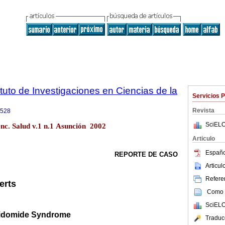
tuto de Investigaciones en Ciencias de la
Servicios 
Revista
9528
SciELO
enc. Salud v.1 n.1 Asunción 2002
Articulo
Españo
REPORTE DE CASO
Articu
Referen
erts
Como c
SciELO
lidomide Syndrome
Traduc