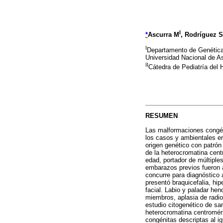
I
*
Ascurra M
, Rodríguez S
I
Departamento de Genética 
Universidad Nacional de A
II
Cátedra de Pediatría del 
RESUMEN
Las malformaciones congén
los casos y ambientales e
origen genético con patró
de la heterocromatina cen
edad, portador de múltipl
embarazos previos fueron 
concurre para diagnóstico 
presentó braquicefalia, hi
facial. Labio y paladar hen
miembros, aplasia de radio
estudio citogenético de sa
heterocromatina centromér
congénitas descriptas al i