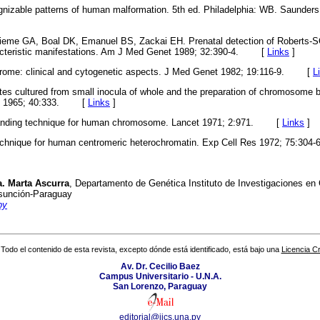
nizable patterns of human malformation. 5th ed. Philadelphia: WB. Saunder
ieme GA, Boal DK, Emanuel BS, Zackai EH. Prenatal detection of Roberts-
acteristic manifestations. Am J Med Genet 1989; 32:390-4.
[
Links
]
ome: clinical and cytogenetic aspects. J Med Genet 1982; 19:116-9.
[
L
es cultured from small inocula of whole and the preparation of chromosome b
l 1965; 40:333.
[
Links
]
nding technique for human chromosome. Lancet 1971; 2:971.
[
Links
]
chnique for human centromeric heterochromatin. Exp Cell Res 1972; 75:304-6
a. Marta Ascurra
, Departamento de Genética Instituto de Investigaciones en 
Asunción-Paraguay
py
Todo el contenido de esta revista, excepto dónde está identificado, está bajo una
Licencia 
Av. Dr. Cecilio Baez
Campus Universitario - U.N.A.
San Lorenzo, Paraguay
editorial@iics.una.py