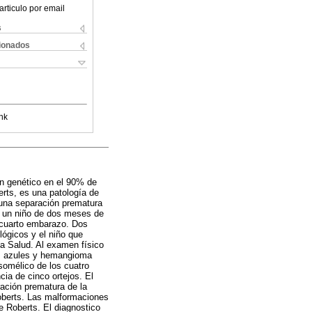
articulo por email
s
cionados
nk
n genético en el 90% de
rts, es una patología de
 una separación prematura
e un niño de dos meses de
 cuarto embarazo. Dos
ógicos y el niño que
la Salud. Al examen físico
cas azules y hemangioma
esomélico de los cuatro
ia de cinco ortejos. El
ración prematura de la
oberts. Las malformaciones
e Roberts. El diagnostico