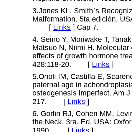
3.Jones KL. Smith`s Recogni
Malformation. 5ta edición. 
[
Links
]
Cap 7.
4. Seino Y, Moriwake T, Tanak
Matsuo N, Niimi H. Molecular 
effects of growth hormone tre
[
Links
]
428:118-20.
5.Orioli IM, Castilla E, Scaren
paternal age in achondroplasi
osteogenesis imperfect. Am J
[
Links
]
217.
6. Gorlin RJ, Cohen MM, Levi
the Neck. 3ra. Ed. USA: Oxfor
[
Links
]
1990.