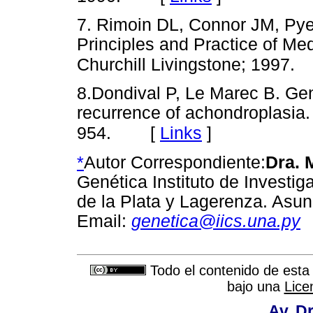
7. Rimoin DL, Connor JM, Pye
Principles and Practice of Med
Churchill Livingstone; 1997.
8.Dondival P, Le Marec B. Gen
recurrence of achondroplasia
[
Links
]
954.
*
Autor Correspondiente:
Dra. 
Genética Instituto de Investig
de la Plata y Lagerenza. Asu
Email:
genetica@iics.una.py
Todo el contenido de esta 
bajo una
Lice
Av. Dr