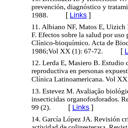
prevención, diagnóstico y trata
[
Links
]
1988.
11. Albiano NF, Matos E, Uizich 
F. Efectos sobre la salud por uso
Clínico-bioquímico. Acta de Bio
[
L
1986;Vol XX (1): 67-72.
12. Lerda E, Masiero B. Estudio 
reproductiva en personas expuest
Clínica Latinoamericana. Vol XX
13. Estevez M. Avaliação biológic
insecticidas organofosforados. Re
[
Links
]
99 (2).
14. García López JA. Revisión cr
actividad de colinesterasa. Revis