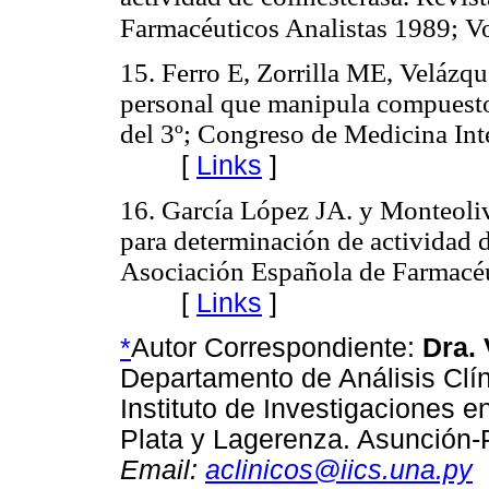
Farmacéuticos Analistas 1989; V
15. Ferro E, Zorrilla ME, Velázqu
personal que manipula compuesto
del 3º; Congreso de Medicina In
[
Links
]
16. García López JA. y Monteoliv
para determinación de actividad d
Asociación Española de Farmacéu
[
Links
]
*
Autor Correspondiente:
Dra. 
Departamento de Análisis Clín
Instituto de Investigaciones e
Plata y Lagerenza. Asunción
Email:
aclinicos@iics.una.py