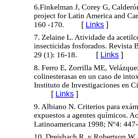
6.Finkelman J, Corey G, Calderó
project for Latin America and Ca
[
Links
]
160 -170.
7. Zelaine L. Atividade da acetil
insecticidas fosforados. Revista 
[
Links
]
29 (1): 16-18.
8. Ferro E, Zorrilla ME, Velázque
colinesterasas en un caso de into
Instituto de Investigaciones en C
[
Links
]
9. Albiano N. Criterios para exám
expuestos a agentes químicos. Ac
Latinoamericana 1998; Nº4: 447
10. Dreisbach R. y Robertson W. 