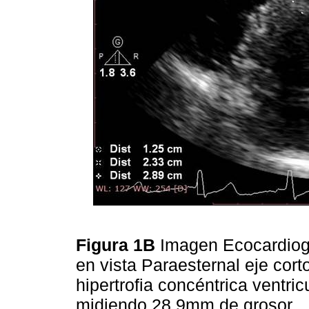
Figura 1B
Imagen Ecocardiogr
en vista Paraesternal eje cort
hipertrofia concéntrica ventri
midiendo 28.9mm de grosor.