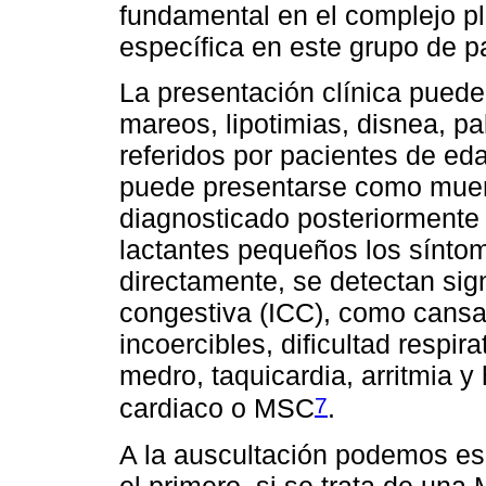
fundamental en el complejo pla
específica en este grupo de p
La presentación clínica puede
mareos, lipotimias, disnea, pa
referidos por pacientes de ed
puede presentarse como muert
diagnosticado posteriormente 
lactantes pequeños los sínto
directamente, se detectan sig
congestiva (ICC), como cansanc
incoercibles, dificultad respir
medro, taquicardia, arritmia y
7
cardiaco o MSC
.
A la auscultación podemos esc
el primero, si se trata de una