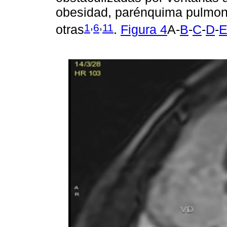
obesidad, parénquima pulmona
,
,
1
6
11
otras
.
Figura 4
A-
B
-
C
-
D
-