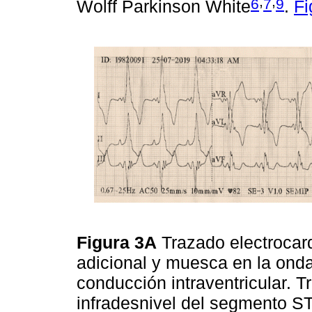
,
,
6
7
9
Wolff Parkinson White
.
Fi
Figura 3A
Trazado electrocar
adicional y muesca en la onda
conducción intraventricular. T
infradesnivel del segmento S