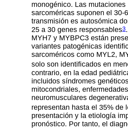
monogénico. Las mutaciones g
sarcoméricas suponen el 30-
transmisión es autosómica dom
3
25 a 30 genes responsables
MYH7 y MYBPC3 están presen
variantes patogénicas identif
sarcoméricos como MYL2, M
solo son identificados en me
contrario, en la edad pediátri
incluidos síndromes genéticos
mitocondriales, enfermedade
neuromusculares degenerativa
representan hasta el 35% de 
presentación y la etiología im
pronóstico. Por tanto, el diag