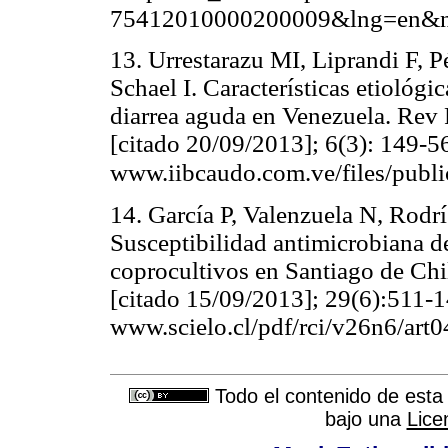
75412010000200009&lng=en&n
13. Urrestarazu MI, Liprandi F, P
Schael I. Características etiológi
diarrea aguda en Venezuela. Rev 
[citado 20/09/2013]; 6(3): 149-5
www.iibcaudo.com.ve/files/publ
14. García P, Valenzuela N, Rod
Susceptibilidad antimicrobiana 
coprocultivos en Santiago de Chil
[citado 15/09/2013]; 29(6):5
www.scielo.cl/pdf/rci/v26n6/art0
Todo el contenido de esta 
bajo una
Lice