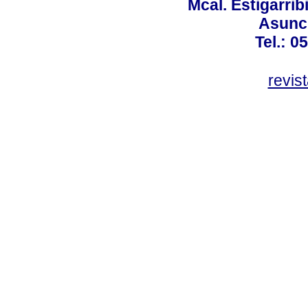
Mcal. Estigarrib
Asunci
Tel.: 0
revis