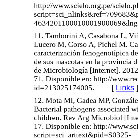
http://www.scielo.org.pe/scielo.
script=sci_nlinks&ref=709683&
4634201100010001900069&lng
11. Tamborini A, Casabona L, Vi
Lucero M, Corso A, Pichel M. Ca
caracterización fenogenotípica de
de sus mascotas en la provincia 
de Microbiología [Internet]. 2012
71. Disponible en: http://www.red
[
Links
id=213025174005.
12. Mota MI, Gadea MP, González
Bacterial pathogens associated w
children. Rev Arg Microbiol [Inte
17. Disponible en: http://www.sci
script=sci_arttext&pid=S0325-