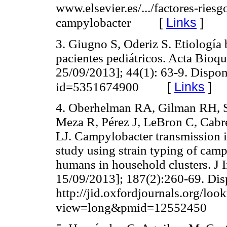
www.elsevier.es/.../factores-ries
[
Links
]
campylobacter
3. Giugno S, Oderiz S. Etiología 
pacientes pediátricos. Acta Bioqu
25/09/2013]; 44(1): 63-9. Dispon
[
Links
]
id=5351674900
4. Oberhelman RA, Gilman RH, S
Meza R, Pérez J, LeBron C, Cab
LJ. Campylobacter transmission i
study using strain typing of cam
humans in household clusters. J I
15/09/2013]; 187(2):260-69. Dis
http://jid.oxfordjournals.org/lo
view=long&pmid=12552450