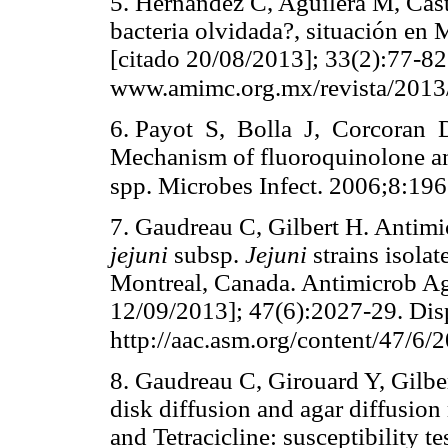
5. Hernández C, Aguilera M, Cas
bacteria olvidada?, situación en 
[citado 20/08/2013]; 33(2):77-82
www.amimc.org.mx/revista/2013
6. Payot S, Bolla J, Corcoran
Mechanism of fluoroquinolone an
spp. Microbes Infect. 2006;8:196
7. Gaudreau C, Gilbert H. Antimi
jejuni
subsp.
Jejuni
strains isola
Montreal, Canada. Antimicrob Ag
12/09/2013]; 47(6):2027-29. Dis
http://aac.asm.org/content/47/6/
8. Gaudreau C, Girouard Y, Gilb
disk diffusion and agar diffusio
and Tetracicline: susceptibility t