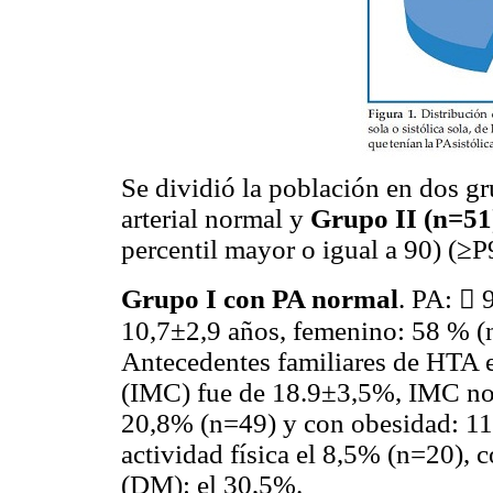
Se dividió la población en dos g
arterial normal y
Grupo II (n=51
percentil mayor o igual a 90) (≥P
Grupo I con PA normal
. PA:  
10,7±2,9 años, femenino: 58 % 
Antecedentes familiares de HTA 
(IMC) fue de 18.9±3,5%, IMC no
20,8% (n=49) y con obesidad: 11
actividad física el 8,5% (n=20), 
(DM): el 30,5%.