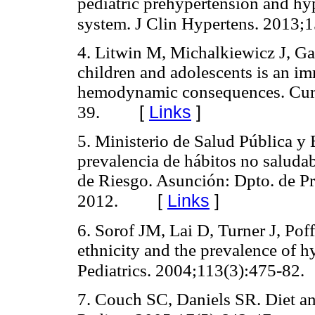
pediatric prehypertension and hy
system. J Clin Hypertens. 2013;
4. Litwin M, Michalkiewicz J, G
children and adolescents is an i
hemodynamic consequences. Cur
[
Links
]
39.
5. Ministerio de Salud Pública y B
prevalencia de hábitos no saludab
de Riesgo. Asunción: Dpto. de Pr
[
Links
]
2012.
6. Sorof JM, Lai D, Turner J, Po
ethnicity and the prevalence of h
Pediatrics. 2004;113(3):475-82.
7. Couch SC, Daniels SR. Diet an