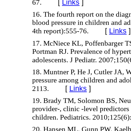
[
Links
]
67.
16. The fourth report on the diag
blood pressure in children and ad
[
Links
]
4th report):555-76.
17. McNiece KL, Poffenbarger TS
Portman RJ. Prevalence of hyper
adolescents. J Pediatr. 2007;150(
18. Muntner P, He J, Cutler JA,
pressure among children and ad
[
Links
]
2113.
19. Brady TM, Solomon BS, Neu 
provider-, clinic -level predictor
children. Pediatrics. 2010;125(6
20. Hansen ML, Gunn PW, Kaelbe