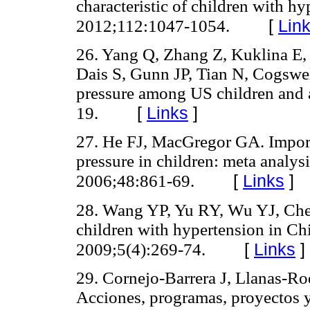
characteristic of children with h
[
Lin
2012;112:1047-1054.
26. Yang Q, Zhang Z, Kuklina E, 
Dais S, Gunn JP, Tian N, Cogswe
pressure among US children and a
[
Links
]
19.
27. He FJ, MacGregor GA. Import
pressure in children: meta analysi
[
Links
]
2006;48:861-69.
28. Wang YP, Yu RY, Wu YJ, Chen
children with hypertension in Chi
[
Links
]
2009;5(4):269-74.
29. Cornejo-Barrera J, Llanas-Ro
Acciones, programas, proyectos y