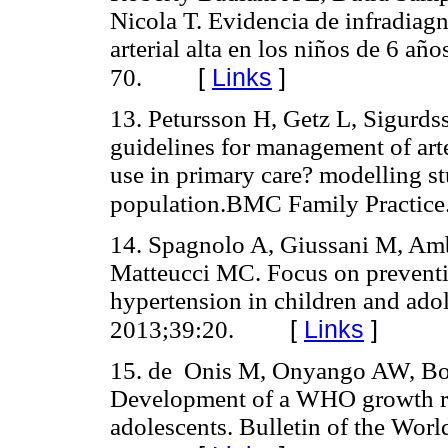
Nicola T. Evidencia de infradiag
arterial alta en los niños de 6 añ
[
Links
]
70.
13. Petursson H, Getz L, Sigurds
guidelines for management of arte
use in primary care? modelling 
population.BMC Family Practice
14. Spagnolo A, Giussani M, Amb
Matteucci MC. Focus on preventio
hypertension in children and adole
[
Links
]
2013;39:20.
15. de Onis M, Onyango AW, Bor
Development of a WHO growth ref
adolescents. Bulletin of the Wor