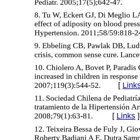
Pediatr. 2005;17(5);642-47.
8. Tu W, Eckert GJ, Di Meglio LA;
effect of adiposity on blood pres
Hypertension. 2011;58/59:818-2
9. Ebbeling CB, Pawlak DB, Ludw
crisis, common sense cure. Lanc
10. Chiolero A, Bovet P, Paradis
increased in children in response 
[
Link
2007;119(3):544-52.
11. Sociedad Chilena de Pediatría
tratamiento de la Hipertensión Art
[
Links
]
2008;79(1):63-81.
12. Teixeira Bessa de Fuly J, Gi
Roberty Badiani A E, Dutra Samp