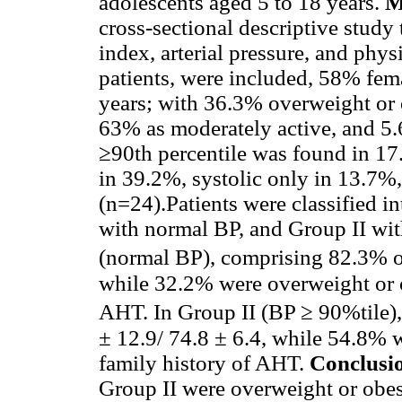
adolescents aged 5 to 18 years.
M
cross-sectional descriptive study
index, arterial pressure, and physi
patients, were included, 58% fe
years; with 36.3% overweight or o
63% as moderately active, and 5.6
≥90th percentile was found in 17.
in 39.2%, systolic only in 13.7%,
(n=24).Patients were classified i
with normal BP, and Group II wit
(normal BP), comprising 82.3% of
while 32.2% were overweight or 
AHT. In Group II (BP ≥ 90%tile),
± 12.9/ 74.8 ± 6.4, while 54.8%
family history of AHT.
Conclusi
Group II were overweight or obe