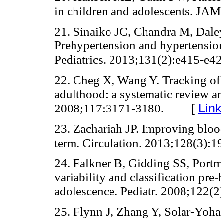
in children and adolescents. JA
21. Sinaiko JC, Chandra M, Dal
Prehypertension and hypertension
Pediatrics. 2013;131(2):e415-e42
22. Cheg X, Wang Y. Tracking of
adulthood: a systematic review an
[
Lin
2008;117:3171-3180.
23. Zachariah JP. Improving blood
term. Circulation. 2013;128(3):1
24. Falkner B, Gidding SS, Port
variability and classification pr
adolescence. Pediatr. 2008;122(2
25. Flynn J, Zhang Y, Solar-Yoha