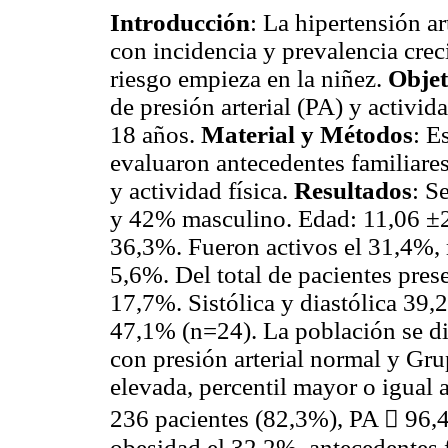
Introducción
: La hipertensión a
con incidencia y prevalencia creci
riesgo empieza en la niñez.
Objet
de presión arterial (PA) y activid
18 años.
Material y Métodos
: E
evaluaron antecedentes familiares,
y actividad física.
Resultados
: S
y 42% masculino. Edad: 11,06 ±2
36,3%. Fueron activos el 31,4%,
5,6%. Del total de pacientes pres
17,7%. Sistólica y diastólica 39,
47,1% (n=24). La población se di
con presión arterial normal y Grup
elevada, percentil mayor o igual 
236 pacientes (82,3%), PA  96,
obesidad el 32,2%, antecedentes