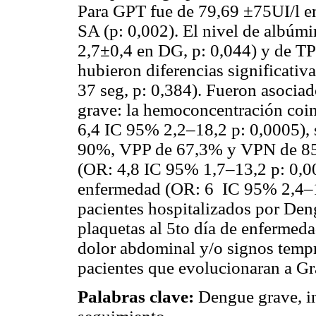
Para GPT fue de 79,69 ±75UI/l e
SA (p: 0,002). El nivel de albúmi
2,7±0,4 en DG, p: 0,044) y de T
hubieron diferencias significativa
37 seg, p: 0,384). Fueron asocia
grave: la hemoconcentración coi
6,4 IC 95% 2,2–18,2 p: 0,0005), 
90%, VPP de 67,3% y VPN de 85,
(OR: 4,8 IC 95% 1,7–13,2 p: 0,002
enfermedad (OR: 6 IC 95% 2,4–1
pacientes hospitalizados por Den
plaquetas al 5to día de enfermed
dolor abdominal y/o signos tempr
pacientes que evolucionaran a Gr
Palabras clave:
Dengue grave, in