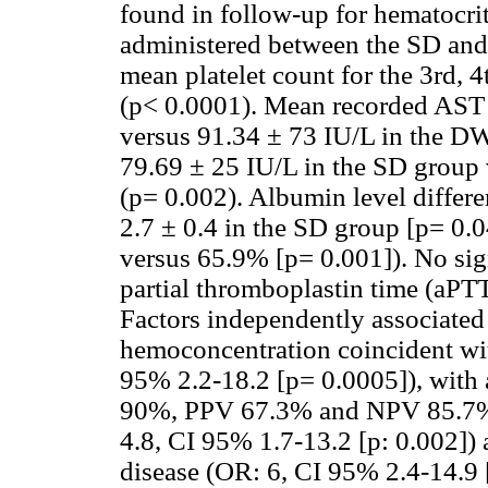
found in follow-up for hematocri
administered between the SD and
mean platelet count for the 3rd, 4
(p< 0.0001). Mean recorded AST 
versus 91.34 ± 73 IU/L in the D
79.69 ± 25 IU/L in the SD group
(p= 0.002). Albumin level differe
2.7 ± 0.4 in the SD group [p= 0.
versus 65.9% [p= 0.001]). No sign
partial thromboplastin time (aPTT
Factors independently associated
hemoconcentration coincident wit
95% 2.2-18.2 [p= 0.0005]), with a
90%, PPV 67.3% and NPV 85.7%,
4.8, CI 95% 1.7-13.2 [p: 0.002])
disease (OR: 6, CI 95% 2.4-14.9 