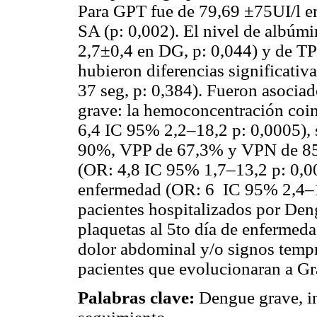
Para GPT fue de 79,69 ±75UI/l e
SA (p: 0,002). El nivel de albúmi
2,7±0,4 en DG, p: 0,044) y de T
hubieron diferencias significativa
37 seg, p: 0,384). Fueron asocia
grave: la hemoconcentración coi
6,4 IC 95% 2,2–18,2 p: 0,0005), 
90%, VPP de 67,3% y VPN de 85,
(OR: 4,8 IC 95% 1,7–13,2 p: 0,002
enfermedad (OR: 6 IC 95% 2,4–1
pacientes hospitalizados por Den
plaquetas al 5to día de enfermed
dolor abdominal y/o signos tempr
pacientes que evolucionaran a Gr
Palabras clave:
Dengue grave, in