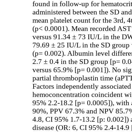
found in follow-up for hematocri
administered between the SD and
mean platelet count for the 3rd, 4
(p< 0.0001). Mean recorded AST 
versus 91.34 ± 73 IU/L in the D
79.69 ± 25 IU/L in the SD group
(p= 0.002). Albumin level differe
2.7 ± 0.4 in the SD group [p= 0.
versus 65.9% [p= 0.001]). No sign
partial thromboplastin time (aPTT
Factors independently associated
hemoconcentration coincident wit
95% 2.2-18.2 [p= 0.0005]), with a
90%, PPV 67.3% and NPV 85.7%,
4.8, CI 95% 1.7-13.2 [p: 0.002])
disease (OR: 6, CI 95% 2.4-14.9 