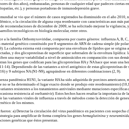
nores de dos años), embarazadas, personas de cualquier edad que padecen ciertas e
diopatías, etc.), y personas portadoras de inmunodepresión grave.
el mundial se vio que el número de casos registrados ha disminuido en el año 2010, n
ndémico, o la circulación de alguna cepa reordenante con características aun más pa
e de recomendaciones de diciembre de 2009, se ha solicitado mejorar la vigilancia, 
arrollos tecnológicos en biología molecular, entre otros.
ece a la familia Orthomyxoviridae, compuesta por cuatro géneros: influenza A, B, C,
n material genético constituido por 8 segmentos de ARN de cadena simple (de polar
9). La cubierta externa está compuesta por una envoltura de lípidos que se origina 
ectadas, y dos glicoproteínas de superficie que sobresalen de la envoltura lipídica:
iben una mayor variabilidad a nivel de aminoácidos en comparación con sus demás
tran los genes que codifican para las glicoproteínas HA y NA hace que sean una herr
(11-14). Dependiendo de las variantes a nivel antigénico de estas glicoproteínas de s
16) y 9 subtipos NA (N1-N9), agrupándose en diferentes combinaciones (2, 9).
luenza pandémica H1N1, la variante HA ha sido adquirida de porcinos americanos, m
 no se ha determinado el lugar exacto donde se produjo este reordenamiento) (10,
ariantes resistentes a los tratamientos antivirales mediante mutaciones específicas
asiona resistencia al oseltamivir). Estos hechos hacen resaltar la importancia de 
e las variantes virales de influenza a través de métodos como la detección de genes 
enético de los mismos.
 fueron: a) Detectar la circulación del virus pandémico en pacientes con sospecha c
estrategia para amplificar de forma completa los genes
hemaglutinina
y
neuraminid
aciones genéticas que éstos presentan.