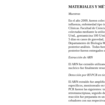
MATERIALES Y M
Muestras
En el año 2009, fueron colec
influenza, enfermedad tipo in
Clínicas. Facultad de Cienci
colectadas mediante la utili
U/mL, gentamicina 100 U/mL, 
5 días en casos de gravedad, 
Departamento de Biología Mol
posterior análisis. Todas fue
posterior fueron entregados 
Extracción de ARN
El ARN fue extraído utilizan
nucleico fue finalmente res
Detección por RT-PCR en ti
El ARN extraído fue amplific
específicos, monitoreado en
PCR fueron las siguientes: t
retrotranscriptasa, seguido 
reacción fue preparada en u
cebadores con sus respectiva