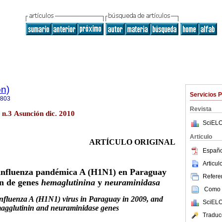
ón)
Servicios 
9803
Revista
7 n.3 Asunción dic. 2010
SciELO
Articulo
ARTÍCULO ORIGINAL
Españo
Articu
 influenza pandémica A (H1N1) en Paraguay
Referen
ón de genes
hemaglutinina
y
neuraminidasa
Como c
influenza A (H1N1) virus in Paraguay in 2009, and
SciELO
emagglutinin and neuraminidase genes
Traduc