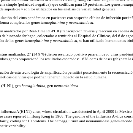
na simple (polaridad negativa), que codifican para 10 proteínas. Los genes
hemagl
de superficie y son los utilizados en los análisis de variabilidad genética.
rculación del virus pandémico en pacientes con sospecha clínica de infección por inf
e forma completa los genes
hemaglutinina
y
neuraminidasa
.
on analizados por Real-Time RT-PCR (transcripción reversa y reacción en cadena d
s de hisopado faríngeo, colectadas o remitidas al Hospital de Clínicas, del 6 de ago
ión de los genes
hemaglutinina
y
neuraminidasa
, se han utilizado herramientas bio
stras analizadas, 27 (14.9 %) dieron resultado positivo para el nuevo virus pandémic
bos genes proporcionó los resultados esperados: 1678-pares de bases (pb) para la
ción de esta tecnología de amplificación permitirá posteriormente la secuenciación
enéticas del virus que podrían tener un impacto en la salud humana.
A (H1N1), gen
hemaglutinina
, gen
neuraminidasa.
nfluenza A (H1N1) virus, whose circulation was detected in April 2009 in Mexico a
the cases reported in Hong Kong in 1968. The genome of the influenza A virus consis
arity, coding for 10 proteins. The hemagglutinin and neuraminidase genes encode f
netic variability.