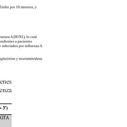
Etidio por 10 minutos, y
luenza A (H1N1), lo cual
ondientes a pacientes
e infectados por influenza A
glutinina
y
neuraminidasa