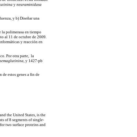
utinina
y
neuraminidasa
luenza, y b) Diseñar una
e la polimerasa en tiempo
sto al 11 de octubre de 2009.
informáticas y reacción en
o. Por otra parte, la
hemaglutinina
, y 1427-pb
 de estos genes a fin de
nd the United States, is the
ts of 8 segments of single-
or two surface proteins and