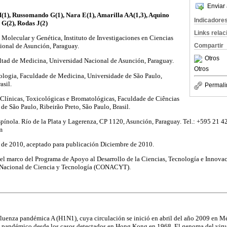
Enviar 
(1), Russomando G(1), Nara E(1), Amarilla AA(1,3), Aquino
Indicadore
 G(2), Rodas J(2)
Links rela
Molecular y Genética, Instituto de Investigaciones en Ciencias
Compartir
ional de Asunción, Paraguay.
Otros
ultad de Medicina, Universidad Nacional de Asunción, Paraguay.
Otros
rologia, Faculdade de Medicina, Universidade de São Paulo,
asil.
Permali
 Clínicas, Toxicológicas e Bromatológicas, Faculdade de Ciências
de São Paulo, Ribeirão Preto, São Paulo, Brasil.
pínola. Río de la Plata y Lagerenza, CP 1120, Asunción, Paraguay. Tel.: +595 21 4
m
e de 2010, aceptado para publicación Diciembre de 2010.
n el marco del Programa de Apoyo al Desarrollo de la Ciencias, Tecnología e Innov
Nacional de Ciencia y Tecnología (CONACYT).
nfluenza pandémica A (H1N1), cuya circulación se inició en abril del año 2009 en M
us pandémico desde los casos detectados en Hong Kong en 1968. El genoma del virus