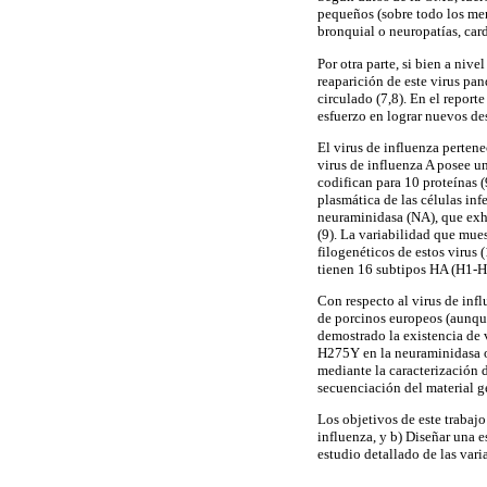
pequeños (sobre todo los me
bronquial o neuropatías, car
Por otra parte, si bien a niv
reaparición de este virus pa
circulado (7,8). En el report
esfuerzo en lograr nuevos des
El virus de influenza perten
virus de influenza A posee u
codifican para 10 proteínas (
plasmática de las células inf
neuraminidasa (NA), que exh
(9). La variabilidad que mues
filogenéticos de estos virus 
tienen 16 subtipos HA (H1-H
Con respecto al virus de inf
de porcinos europeos (aunque
demostrado la existencia de v
H275Y en la neuraminidasa oc
mediante la caracterización d
secuenciación del material g
Los objetivos de este trabajo
influenza, y b) Diseñar una 
estudio detallado de las vari