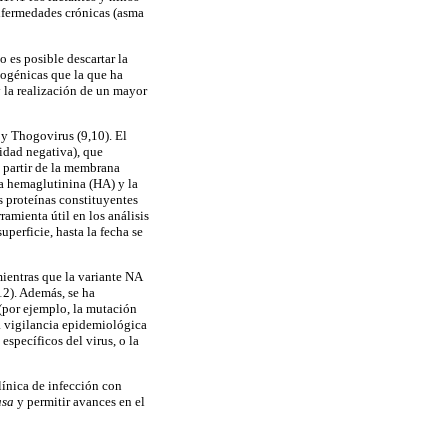
nfermedades crónicas (asma
o es posible descartar la
togénicas que la que ha
y la realización de un mayor
 y Thogovirus (9,10). El
idad negativa), que
a partir de la membrana
 la hemaglutinina (HA) y la
 proteínas constituyentes
amienta útil en los análisis
uperficie, hasta la fecha se
ientras que la variante NA
12). Además, se ha
 (por ejemplo, la mutación
la vigilancia epidemiológica
específicos del virus, o la
línica de infección con
asa
y permitir avances en el