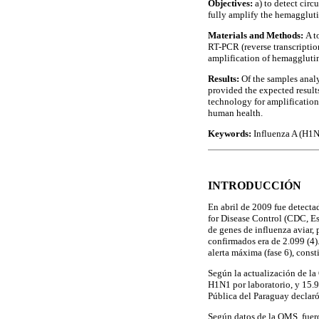
Objectives:
a) to detect circ
fully amplify the hemagglut
Materials and Methods:
A t
RT-PCR (reverse transcriptio
amplification of hemagglutin
Results:
Of the samples anal
provided the expected result
technology for amplification
human health.
Keywords:
Influenza A (H1N
INTRODUCCIÓN
En abril de 2009 fue detecta
for Disease Control (CDC, Es
de genes de influenza aviar,
confirmados era de 2.099 (4)
alerta máxima (fase 6), con
Según la actualización de l
H1N1 por laboratorio, y 15.9
Pública del Paraguay declaró
Según datos de la OMS, fuero