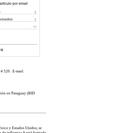
articulo por email
s
cionados
nk
24 520. E-mail:
ación en Paraguay (BID
éxico y Estados Unidos, se
 de influenza A está formado