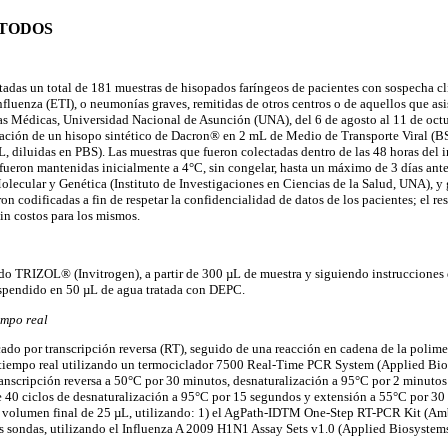
ÉTODOS
tadas un total de 181 muestras de hisopados faríngeos de pacientes con sospecha cl
fluenza (ETI), o neumonías graves, remitidas de otros centros o de aquellos que asi
as Médicas, Universidad Nacional de Asunción (UNA), del 6 de agosto al 11 de oct
zación de un hisopo sintético de Dacron® en 2 mL de Medio de Transporte Viral (B
diluidas en PBS). Las muestras que fueron colectadas dentro de las 48 horas del in
fueron mantenidas inicialmente a 4°C, sin congelar, hasta un máximo de 3 días antes
ecular y Genética (Instituto de Investigaciones en Ciencias de la Salud, UNA), y 
ron codificadas a fin de respetar la confidencialidad de datos de los pacientes; el r
sin costos para los mismos.
do TRIZOL® (Invitrogen), a partir de 300 µL de muestra y siguiendo instrucciones d
uspendido en 50 µL de agua tratada con DEPC.
empo real
ado por transcripción reversa (RT), seguido de una reacción en cadena de la polim
 tiempo real utilizando un termociclador 7500 Real-Time PCR System (Applied Bio
ranscripción reversa a 50°C por 30 minutos, desnaturalización a 95°C por 2 minutos
de 40 ciclos de desnaturalización a 95°C por 15 segundos y extensión a 55°C por 3
n volumen final de 25 µL, utilizando: 1) el AgPath-IDTM One-Step RT-PCR Kit (Amb
s sondas, utilizando el Influenza A 2009 H1N1 Assay Sets v1.0 (Applied Biosystem