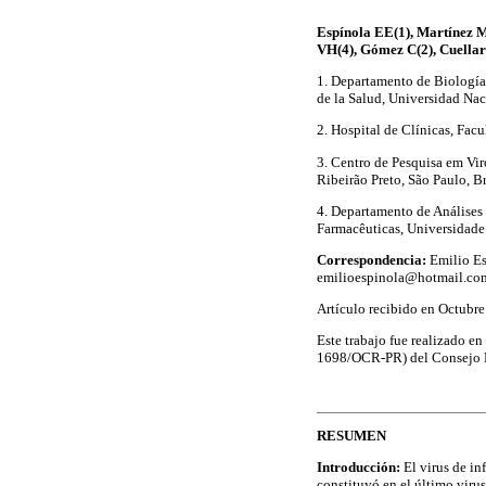
Espínola EE(1), Martínez M
VH(4), Gómez C(2), Cuellar
1. Departamento de Biología 
de la Salud, Universidad Nac
2. Hospital de Clínicas, Fac
3. Centro de Pesquisa em Vi
Ribeirão Preto, São Paulo, Br
4. Departamento de Análises
Farmacêuticas, Universidade 
Correspondencia:
Emilio Es
emilioespinola@hotmail.co
Artículo recibido en Octubr
Este trabajo fue realizado e
1698/OCR-PR) del Consejo 
RESUMEN
Introducción:
El virus de i
constituyó en el último vir