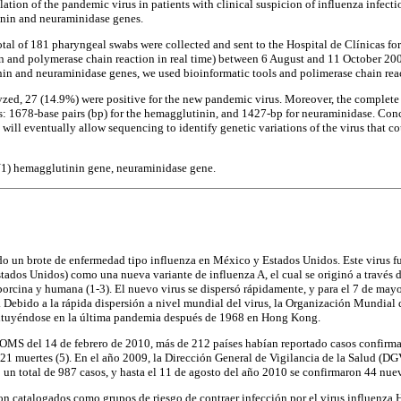
ulation of the pandemic virus in patients with clinical suspicion of influenza infecti
inin and neuraminidase genes.
otal of 181 pharyngeal swabs were collected and sent to the Hospital de Clínicas fo
n and polymerase chain reaction in real time) between 6 August and 11 October 200
in and neuraminidase genes, we used bioinformatic tools and polimerase chain rea
yzed, 27 (14.9%) were positive for the new pandemic virus. Moreover, the complete
s: 1678-base pairs (bp) for the hemagglutinin, and 1427-bp for neuraminidase. Conc
 will eventually allow sequencing to identify genetic variations of the virus that 
1) hemagglutinin gene, neuraminidase gene.
do un brote de enfermedad tipo influenza en México y Estados Unidos. Este virus fu
tados Unidos) como una nueva variante de influenza A, el cual se originó a través
 porcina y humana (1-3). El nuevo virus se dispersó rápidamente, y para el 7 de ma
. Debido a la rápida dispersión a nivel mundial del virus, la Organización Mundial
stituyéndose en la última pandemia después de 1968 en Hong Kong.
a OMS del 14 de febrero de 2010, más de 212 países habían reportado casos confir
21 muertes (5). En el año 2009, la Dirección General de Vigilancia de la Salud (DG
 un total de 987 casos, y hasta el 11 de agosto del año 2010 se confirmaron 44 nuev
n catalogados como grupos de riesgo de contraer infección por el virus influenza 