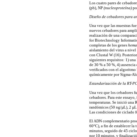
Los cuatro pares de cebadore
(pb), NP
(nucleoproteína)
po
Diseño de cebadores para am
Una vez que las muestras fue
nuevos cebadores para ampli
realización de una comparaci
for Biotechnology Information
completas de los genes
hema
aislamiento del virus a nive
con Clustal W (16). Posterio
siguientes requisitos: 1) un
de 30 % a 50 %, 4) ausencia 
verificados con el algoritmo 
químicamente por Sigma-Ald
Estandarización de la RT-P
Una vez que los cebadores fu
cebadores. Para este ensayo, 
temperaturas. Se inició una
randómicos (50 ng/µL), 2 µ
Las condiciones de ciclado f
El ADN complementario produ
60°C), a fin de establecer l
minutos, seguido de 45 ciclo
por 10 minutos, y finalizaci