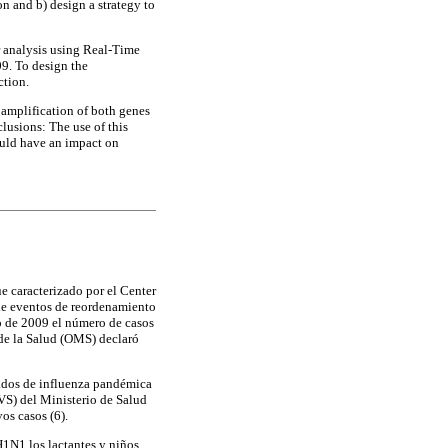
on and b) design a strategy to
r analysis using Real-Time
9. To design the
ction.
 amplification of both genes
lusions: The use of this
could have an impact on
e caracterizado por el Center
 de eventos de reordenamiento
yo de 2009 el número de casos
 de la Salud (OMS) declaró
mados de influenza pandémica
VS) del Ministerio de Salud
os casos (6).
H1N1 los lactantes y niños