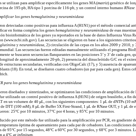
s se utilizan para amplificar específicamente los genes MA (
matriz
) genérico de lon
rcina de 195-pb, HA tipo 1 porcina de 116-pb, y un control interno humano
RNase
plificar los genes hemaglutinina y neuraminidasa
ron detectadas como positivas para influenza A (H1N1) por el método comercial arr
ficar en forma completa los genes
hemaglutinina
y
neuraminidasa
de esas muestras.
ón bioinformática de los genes ya reportados en la base de datos Influenza Virus R
 (www.ncbi.nih.gov). Las secuencias se eligieron en base a los siguientes criterios
glutinina
y
neuraminidasa
, 2) circulación de las cepas en los años 2009 y 2010, y 
l mundial. Las secuencias fueron editadas manualmente utilizando el programa BioEd
rmente se buscaron secuencias flanqueantes en las posiciones 5’ y 3’ de cada gen, 
a longitud de aproximadamente 20-pb, 2) presencia del dinucleótido G/C en el extr
de estructuras secundarias, verificadas con OligoCalc (17), y 5) ausencia de apaream
blastn (18). En total, se diseñaron cuatro cebadores (un par para cada gen). Estos c
rich.
CR para los genes hemaglutinina y neuraminidasa
eron diseñados y sintetizados, se optimizaron las condiciones de amplificación de 
fue utilizado un control positivo de influenza A (H1N1) de origen brasileño, a fin d
 RT en un volumen de 40 µL, con los siguientes componentes: 1 µL de dNTPs (10 m
L de DTT (100 mM), 8 µL de Buffer 5X First-Strand, 1 µL de RNase OUT, y 1 µL d
ueron: 25°C por 10 minutos, 37°C por 4 horas, y 85°C por 10 minutos.
cido por este método fue utilizado para la amplificación por PCR, en gradiente d
a temperatura óptima de apareamiento para cada par de cebadores. Las condiciones d
s de 95°C por 15 segundos, 48°C a 60°C por 30 segundos, y 68°C por 3 minutos. La
ón a 4°C
at infinitum
.