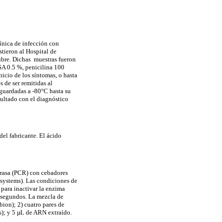
ínica de infección con
stieron al Hospital de
ubre. Dichas muestras fueron
SA 0.5 %, penicilina 100
icio de los síntomas, o hasta
 de ser remitidas al
guardadas a -80°C hasta su
esultado con el diagnóstico
el fabricante. El ácido
erasa (PCR) con cebadores
systems). Las condiciones de
 para inactivar la enzima
0 segundos. La mezcla de
ion); 2) cuatro pares de
s); y 5 µL de ARN extraído.