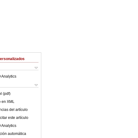
Personalizados
 Analytics
l (pdf)
lo en XML
cias del artículo
itar este artículo
 Analytics
ción automática