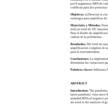
por 8 segmentos ARN de cade
codifican para dos proteínas 
Objetivos:
a) Detectar la ci
estrategia para amplificar d
Materiales y Métodos:
Fuer
real) un total de 181 muestra
Para el diseño de amplificac
cadena de la polimerasa.
Resultados:
Del total de mue
amplificación completa de am
para la
neuraminidasa
.
Conclusiones:
La implementa
determinar las variaciones g
Palabras claves:
Influenza 
ABSTRACT
Introduction:
The pandemic i
latest pandemic virus since 
stranded RNA of negative pol
are used in the analysis of ge