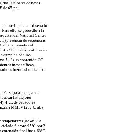
gitud 106-pares de bases
 P
de 65-pb.
iba descrito, hemos diseñado
 Para ello, se procedió a la
esource, del National Center
: 1) presencia de secuencias
3) que representen el
it v7.0.5.3 (15) y alineadas
que cumplan con los
emo 5’, 3) un contenido GC
ientos inespecíficos,
ebadores fueron sintetizados
la PCR, para cada par de
e buscar las mejores
M), 4 µL de cebadores
e enzima MMLV (200 U/µL).
e temperaturas (de 48°C a
e ciclado fueron: 95°C por 2
 extensión final fue a 68°C