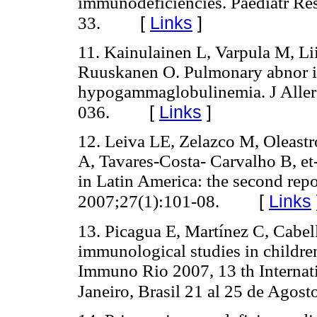
immunodeficiencies. Paediatr Re
[
Links
]
33.
11. Kainulainen L, Varpula M, Li
Ruuskanen O. Pulmonary abnor in
hypogammaglobulinemia. J Alle
[
Links
]
036.
12. Leiva LE, Zelazco M, Oleas
A, Tavares-Costa- Carvalho B, et
in Latin America: the second rep
[
Links
2007;27(1):101-08.
13. Picagua E, Martínez C, Cabel
immunological studies in children
Immuno Rio 2007, 13 th Internat
Janeiro, Brasil 21 al 25 de Agost