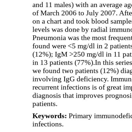
and 11 males) with an average age
of March 2006 to July 2007. After
on a chart and took blood sampl
levels was done by radial immun
Pneumonia was the most frequentl
found were <5 mg/dl in 2 patient
(12%); IgM >250 mg/dl in 11 pat
in 13 patients (77%).In this serie
we found two patients (12%) di
involving IgG deficiency. Immuno
recurrent infections is of great i
diagnosis that improves prognosi
patients.
Keywords:
Primary immunodefici
infections.