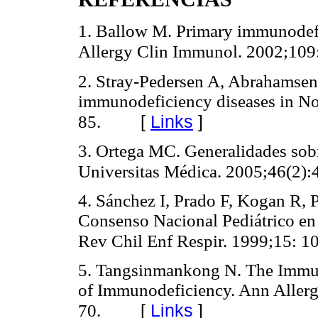
1. Ballow M. Primary immunodefic
Allergy Clin Immunol. 2002;109
2. Stray-Pedersen A, Abrahamsen
immunodeficiency diseases in N
[
Links
]
85.
3. Ortega MC. Generalidades sobr
Universitas Médica. 2005;46(2):
4. Sánchez I, Prado F, Kogan R, P
Consenso Nacional Pediátrico e
Rev Chil Enf Respir. 1999;15: 1
5. Tangsinmankong N. The Immun
of Immunodeficiency. Ann Aller
[
Links
]
70.