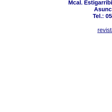
Mcal. Estigarrib
Asunci
Tel.: 0
revis