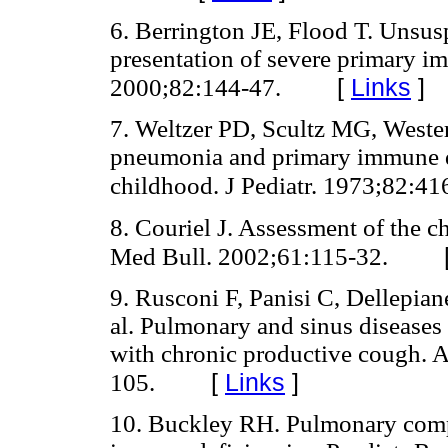
6. Berrington JE, Flood T. Unsus
presentation of severe primary i
[
Links
]
2000;82:144-47.
7. Weltzer PD, Scultz MG, Weste
pneumonia and primary immune de
childhood. J Pediatr. 1973;82:41
8. Couriel J. Assessment of the ch
Med Bull. 2002;61:115-32.
9. Rusconi F, Panisi C, Dellepian
al. Pulmonary and sinus disease
with chronic productive cough. 
[
Links
]
105.
10. Buckley RH. Pulmonary comp