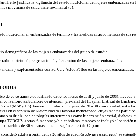
til, ello justifica la vigilancia del estado nutricional de mujeres embarazadas en l
n los programas de salud materno-infantil (3).
AL
tado nutricional en embarazadas de término y las medidas antropométricas de sus re
ocio-demográficos de las mujeres embarazadas del grupo de estudio.
 estado nutricional pre-gestacional y de término de las mujeres embarazadas.
de anemia y suplementación con Fe, Ca y Ácido Fólico en las mujeres embarazadas.
ÉTODOS
co de corte transverso realizado entre los meses de abril y junio de 2009, llevado 
 consultorio ambulatorio de atención pre-natal del Hospital Distrital de Lambaré
 Social (MSP y BS). Fueron incluidas 75 mujeres, de 20 a 39 años de edad, entre la
dos/as en el servicio de Maternidad del hospital mencionado, cuyas madres participa
azo múltiple, con patologías intercurrentes como hipertensión arterial, diabetes, 
rupo TORCHS u otras, fumadoras y/o alcohólicas; tampoco se incluyó a los recién 
 los nacidos de 36 semanas o menos según el Test de Capurro.
 consideró adulta a partir de los 20 años de edad.
Grado de escolaridad:
se entendi