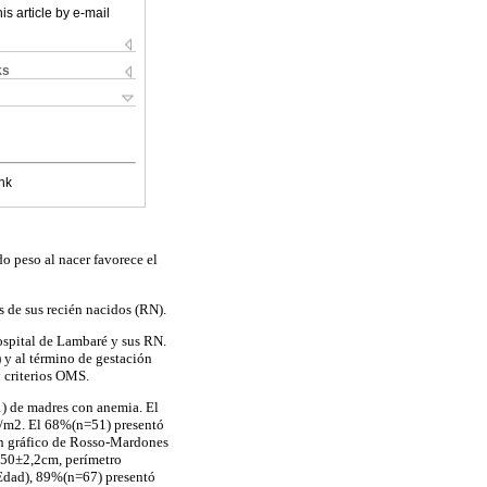
is article by e-mail
ks
nk
do peso al nacer favorece el
 de sus recién nacidos (RN).
ospital de Lambaré y sus RN.
 y al término de gestación
 criterios OMS.
) de madres con anemia. El
g/m2. El 68%(n=51) presentó
n gráfico de Rosso-Mardones
 50±2,2cm, perímetro
Edad), 89%(n=67) presentó