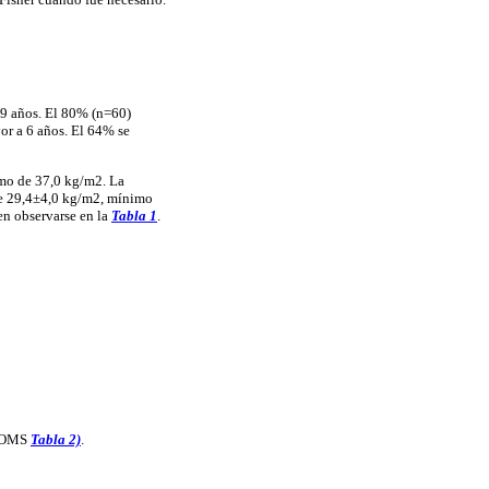
39 años. El 80% (n=60)
or a 6 años. El 64% se
mo de 37,0 kg/m2. La
de 29,4±4,0 kg/m2, mínimo
en observarse en la
Tabla 1
.
a OMS
Tabla 2)
.