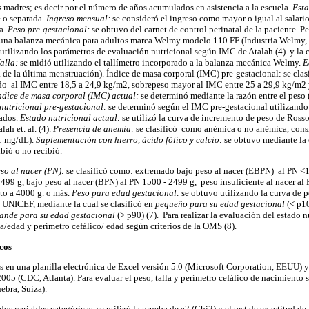
s madres; es decir por el número de años acumulados en asistencia a la escuela.
Esta
e o separada.
Ingreso mensual:
se consideró el ingreso como mayor o igual al salari
a.
Peso pre-gestacional:
se obtuvo del carnet de control perinatal de la paciente. Pe
 una balanza mecánica para adultos marca Welmy modelo 110 FF (Industria Welmy, Br
a utilizando los parámetros de evaluación nutricional según IMC de Atalah (4) y la
alla:
se midió utilizando el tallímetro incorporado a la balanza mecánica Welmy.
E
e la última menstruación). Índice de masa corporal (IMC) pre-gestacional: se cla
o al IMC entre 18,5 a 24,9 kg/m2, sobrepeso mayor al IMC entre 25 a 29,9 kg/m2
ndice de masa corporal (IMC) actual:
se determinó mediante la razón entre el peso (
nutricional pre-gestacional:
se determinó según el IMC pre-gestacional utilizando 
ados.
Estado nutricional actual:
se utilizó la curva de incremento de peso de Ross
ah et. al. (4).
Presencia de anemia:
se clasificó como anémica o no anémica, consi
 mg/dL).
Suplementación con hierro, ácido fólico y calcio:
se obtuvo mediante la e
ibió o no recibió.
so al nacer (PN):
se clasificó como: extremado bajo peso al nacer (EBPN) al PN <
99 g, bajo peso al nacer (BPN) al PN 1500 - 2499 g, peso insuficiente al nacer al
to a 4000 g. o más.
Peso para edad gestacional:
se obtuvo utilizando la curva de p
UNICEF, mediante la cual se clasificó en
pequeño para su edad gestacional
(< p1
ande para su edad gestacional
(> p90) (7). Para realizar la evaluación del estado n
la/edad y perímetro cefálico/ edad según criterios de la OMS (8).
cos
 en una planilla electrónica de Excel versión 5.0 (Microsoft Corporation, EEUU) 
2005 (CDC, Atlanta). Para evaluar el peso, talla y perímetro cefálico de nacimiento 
bra, Suiza).
dos variables categóricas, se utilizó la prueba de χ2 (Chi2) y el test de exactitud de