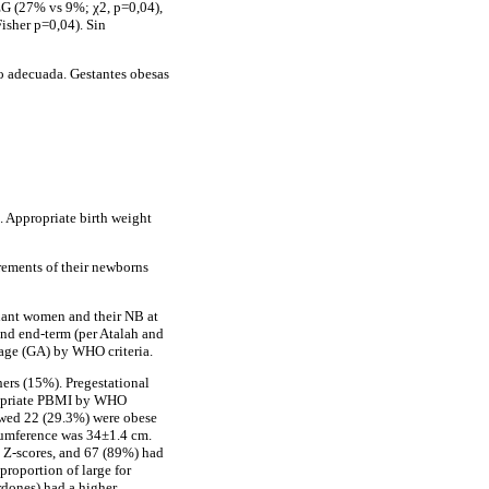
EG (27% vs 9%; χ2, p=0,04),
isher p=0,04). Sin
o adecuada. Gestantes obesas
d. Appropriate birth weight
rements of their newborns
gnant women and their NB at
nd end-term (per Atalah and
 age (GA) by WHO criteria.
ers (15%). Pregestational
ropriate PBMI by WHO
owed 22 (29.3%) were obese
cumference was 34±1.4 cm.
 Z-scores, and 67 (89%) had
roportion of large for
dones) had a higher