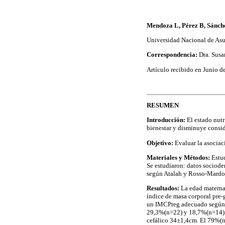
Mendoza L, Pérez B, Sánche
Universidad Nacional de Asu
Correspondencia:
Dra. Sus
Artículo recibido en Junio d
RESUMEN
Introducción:
El estado nutr
bienestar y disminuye consid
Objetivo:
Evaluar la asociac
Materiales y Métodos:
Estud
Se estudiaron: datos sociode
según Atalah y Rosso-Mardon
Resultados:
La edad materna
índice de masa corporal pre
un IMCPreg adecuado según 
29,3%(n=22) y 18,7%(n=14) r
cefálico 34±1,4cm. El 79%(n