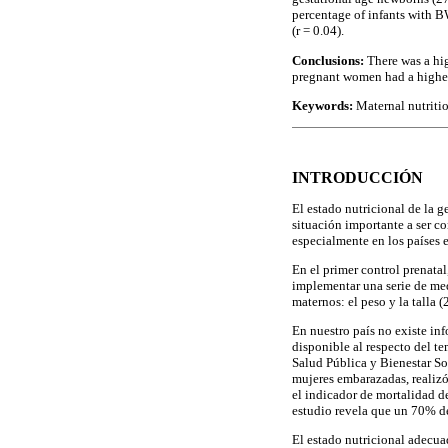
percentage of infants with 
(r = 0.04).
Conclusions:
There was a hi
pregnant women had a higher
Keywords:
Maternal nutritio
INTRODUCCIÓN
El estado nutricional de la g
situación importante a ser c
especialmente en los países e
En el primer control prenatal
implementar una serie de med
maternos: el peso y la talla (2
En nuestro país no existe in
disponible al respecto del t
Salud Pública y Bienestar So
mujeres embarazadas, realizó
el indicador de mortalidad d
estudio revela que un 70% de
El estado nutricional adecua