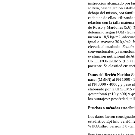
instrucción alcanzado por la
soltera, casada, unión establ
debajo del mismo, por famili
cada una de ellas utilizando
relación con la talla matern
de Rosso y Mardones (5,6).
T
determinó según FUM (fecha d
menor a 18,5 kg/m2, adecuad
igual o mayor a 30 kg/m2.
Í
elevada al cuadrado.
Estado 
convencionales, ya mencion
evaluación nutricional de Atal
UNICEF/ONU/OMS (Hb <11
paciente. Se clasificó en: rec
Datos del Recién Nacido:
Pe
nacer (MBPN) al PN 1000 - 14
al PN 3000 - 4000g y peso al
elaborado por la OPS/OMS y 
gestacional
(p10 y p90) y
gr
los puntajes z peso/edad, tal
Pruebas o métodos estadísti
Los datos fueron consignados
estadístico Epi Info versión 
WHOAnthro versión 3.0 (Gine
Para buscar asociación entre 