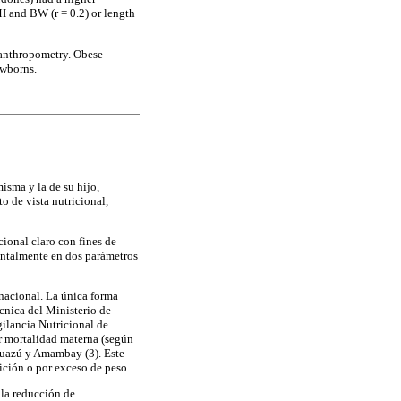
 and BW (r = 0.2) or length
 anthropometry. Obese
ewborns.
misma y la de su hijo,
o de vista nutricional,
cional claro con fines de
mentalmente en dos parámetros
 nacional. La única forma
cnica del Ministerio de
gilancia Nutricional de
or mortalidad materna (según
aguazú y Amambay (3). Este
ición o por exceso de peso.
 la reducción de