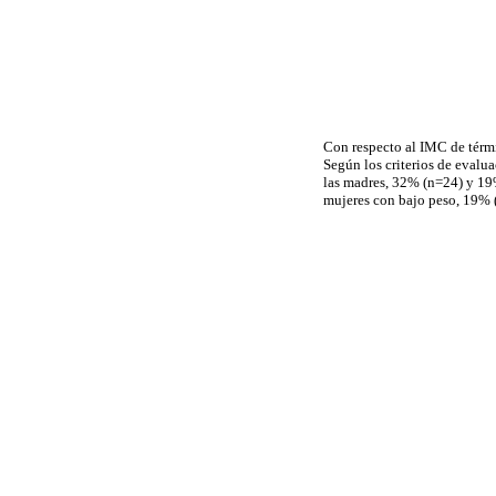
Con respecto al IMC de térmi
Según los criterios de evalu
las madres, 32% (n=24) y 19
mujeres con bajo peso, 19% (