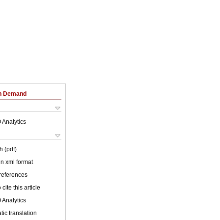
on Demand
 Analytics
h (pdf)
 in xml format
 references
cite this article
 Analytics
ic translation