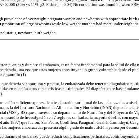
BW <3,000 (36% vs 11%, χ2, Fisher p = 0.04).No correlation was found between PBMI
gh prevalence of overweight pregnant women and newborns with appropriate birth
 proportion of large newborns while low-weight mothers had more underweight n
nal status, newborn, birth weight.
estante, antes y durante el embarazo, es un factor fundamental para la salud de ella 
onsiderada, una vez que estas mujeres constituyen un grupo vulnerable desde el punt
n desarrollo (1).
, que debería ser oportuno y preciso, la embarazada debe tener un diagnóstico nutri
idas en relación a sus características nutricionales. El diagnóstico se basa funda
).
formación suficiente que evidencie el estado nutricional de las embarazadas a nivel
ema, es la del Instituto Nacional de Alimentación y Nutrición (INAN) dependencia té
cial (MSP y BS) que a través de su departamento de Nutrición y del Proyecto de Vi
 un estudio de investigación en 7 regiones sanitarias, la mayoría de ellas con may
el año 1997) que fueron: San Pedro, Cordillera, Paraguarí, Guairá, Canindeyú, Ca
 las mujeres embarazadas presenta algún grado de malnutrición, ya sea por desnutr
do durante el embarazo puede reducir complicaciones perinatales, contribuyendo a