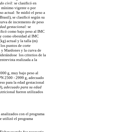
do civil:
se clasificó en
o mínimo vigente o por
so actual: Se midió el peso a
asil), se clasificó según su
 curva de incremento de peso
dad gestacional:
se
sificó como bajo peso al IMC
 y como obesidad al IMC
kg) actual y la talla (m)
los puntos de corte
o y Mardones y la curva de
derándose los criterios de la
ntrevista realizada a la
1000 g, muy bajo peso al
 PN 2500 - 2999 g, adecuado
eso para la edad gestacional
0),
adecuado para su edad
utricional fueron utilizados
y analizados con el programa
se utilizó el programa
 Fisher cuando fue necesario.