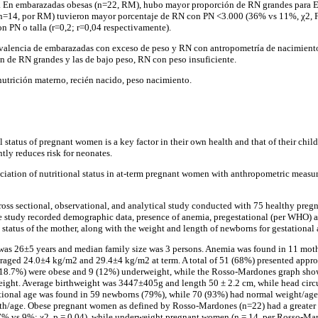
). En embarazadas obesas (n=22, RM), hubo mayor proporción de RN grandes para 
 (n=14, por RM) tuvieron mayor porcentaje de RN con PN <3.000 (36% vs 11%, χ2, F
n PN o talla (r=0,2; r=0,04 respectivamente).
valencia de embarazadas con exceso de peso y RN con antropometría de nacimient
 de RN grandes y las de bajo peso, RN con peso insuficiente.
nutrición materno, recién nacido, peso nacimiento.
 status of pregnant women is a key factor in their own health and that of their chil
ntly reduces risk for neonates.
ociation of nutritional status in at-term pregnant women with anthropometric measu
ross sectional, observational, and analytical study conducted with 75 healthy pre
e study recorded demographic data, presence of anemia, pregestational (per WHO) a
status of the mother, along with the weight and length of newborns for gestational
as 26±5 years and median family size was 3 persons. Anemia was found in 11 moth
raged 24.0±4 kg/m2 and 29.4±4 kg/m2 at term. A total of 51 (68%) presented app
 (18.7%) were obese and 9 (12%) underweight, while the Rosso-Mardones graph sh
ight. Average birthweight was 3447±405g and length 50 ± 2.2 cm, while head cir
ational age was found in 59 newborns (79%), while 70 (93%) had normal weight/age
gth/age. Obese pregnant women as defined by Rosso-Mardones (n=22) had a greater p
7% vs 9%; χ2, p = 0.04), while underweight pregnant women (n = 14, per Rosso-Mar