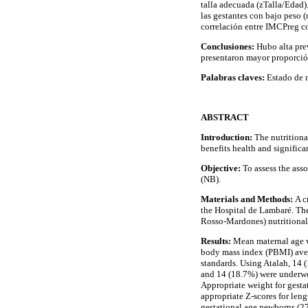
talla adecuada (zTalla/Edad
las gestantes con bajo peso
correlación entre IMCPreg co
Conclusiones:
Hubo alta pre
presentaron mayor proporción
Palabras claves:
Estado de 
ABSTRACT
Introduction:
The nutritional
benefits health and significa
Objective:
To assess the ass
(NB).
Materials and Methods:
A c
the Hospital de Lambaré. Th
Rosso-Mardones) nutritional 
Results:
Mean maternal age w
body mass index (PBMI) ave
standards. Using Atalah, 14
and 14 (18.7%) were underwe
Appropriate weight for gest
appropriate Z-scores for len
gestational age newborns (2