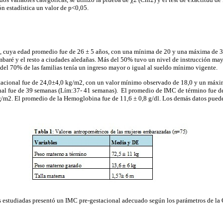
ón estadística un valor de p<0,05.
, cuya edad promedio fue de 26 ± 5 años, con una mínima de 20 y una máxima de 
mbaré y el resto a ciudades aledañas. Más del 50% tuvo un nivel de instrucción may
 del 70% de las familias tenía un ingreso mayor o igual al sueldo mínimo vigente.
acional fue de 24,0±4,0 kg/m2, con un valor mínimo observado de 18,0 y un máxi
nal fue de 39 semanas (Lím:37- 41 semanas). El promedio de IMC de término fue 
/m2. El promedio de la Hemoglobina fue de 11,6 ± 0,8 g/dl. Los demás datos pued
s estudiadas presentó un IMC pre-gestacional adecuado según los parámetros de l