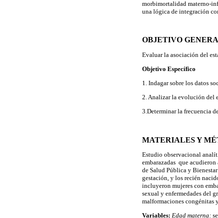
morbimortalidad materno-infan
una lógica de integración co
OBJETIVO GENER
Evaluar la asociación del es
Objetivo Específico
1. Indagar sobre los datos s
2. Analizar la evolución del
3.Determinar la frecuencia 
MATERIALES Y M
Estudio observacional analíti
embarazadas que acudieron al
de Salud Pública y Bienestar
gestación, y los recién naci
incluyeron mujeres con embar
sexual y enfermedades del g
malformaciones congénitas y
Variables:
Edad materna:
se