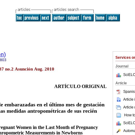
ón)
Services 
9803
Journal
.37 no.2 Asunción Aug. 2010
SciELO
Article
ARTÍCULO ORIGINAL
Spanis
Article
de embarazadas en el último mes de gestación
Article
 las medidas antropométricas de sus recién
How to 
SciELO
 Pregnant Women in the Last Month of Pregnancy
Automat
nthropometric Measurements in Newborns