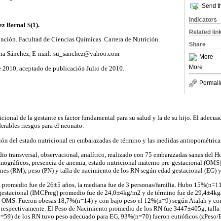
Send th
Indicators
z Bernal S(1).
Related lin
nción. Facultad de Ciencias Químicas. Carrera de Nutrición.
Share
ana Sánchez, E-mail: su_sanchez@yahoo.com
More
More
e 2010, aceptado de publicación Julio de 2010.
Permali
icional de la gestante es factor fundamental para su salud y la de su hijo. El adecua
erables riesgos para el neonato.
ión del estado nutricional en embarazadas de término y las medidas antropométricas
io transversal, observacional, analítico, realizado con 75 embarazadas sanas del H
mográficos, presencia de anemia, estado nutricional materno pre-gestacional (OMS)
es (RM); peso (PN) y talla de nacimiento de los RN según edad gestacional (EG) y
 promedio fue de 26±5 años, la mediana fue de 3 personas/familia. Hubo 15%(n=11
-gestacional (IMCPreg) promedio fue de 24,0±4kg/m2 y de término fue de 29,4±4k
OMS. Fueron obesas 18,7%(n=14) y con bajo peso el 12%(n=9) según Atalah y co
espectivamente. El Peso de Nacimiento promedio de los RN fue 3447±405g, talla
=59) de los RN tuvo peso adecuado para EG, 93%(n=70) fueron eutróficos (zPeso/