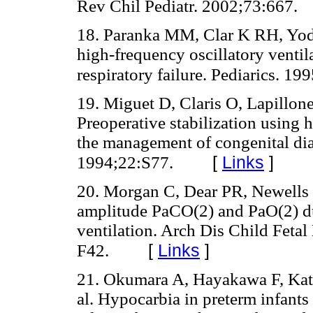
Rev Chil Pediatr. 2002;73:667.
18. Paranka MM, Clar K RH, Yoder
high-frequency oscillatory ventila
respiratory failure. Pediarics. 19
19. Miguet D, Claris O, Lapillone
Preoperative stabilization using h
the management of congenital dia
[
Links
]
1994;22:S77.
20. Morgan C, Dear PR, Newells S
amplitude PaCO(2) and PaO(2) du
ventilation. Arch Dis Child Feta
[
Links
]
F42.
21. Okumara A, Hayakawa F, Kato
al. Hypocarbia in preterm infants