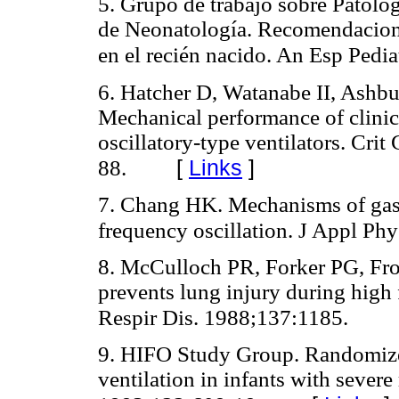
5. Grupo de trabajo sobre Patolo
de Neonatología. Recomendacione
en el recién nacido. An Esp Pedi
6. Hatcher D, Watanabe II, Ashbur
Mechanical performance of clinica
oscillatory-type ventilators. Cri
[
Links
]
88.
7. Chang HK. Mechanisms of gas t
frequency oscillation. J Appl Ph
8. McCulloch PR, Forker PG, Fr
prevents lung injury during high
Respir Dis. 1988;137:1185.
9. HIFO Study Group. Randomized
ventilation in infants with severe