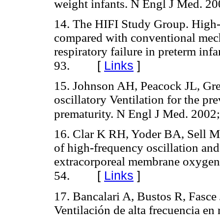
weight infants. N Engl J Med. 2
14. The HIFI Study Group. High-f
compared with conventional mecha
respiratory failure in preterm in
[
Links
]
93.
15. Johnson AH, Peacock JL, Gr
oscillatory Ventilation for the pr
prematurity. N Engl J Med. 2002
16. Clar K RH, Yoder BA, Sell M
of high-frequency oscillation and
extracorporeal membrane oxygena
[
Links
]
54.
17. Bancalari A, Bustos R, Fasce 
Ventilación de alta frecuencia en 