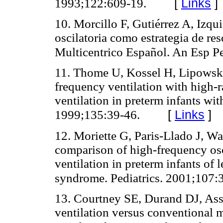
[
Links
]
1993;122:609-19.
10. Morcillo F, Gutiérrez A, Izqui
oscilatoria como estrategia de res
Multicentrico Español. An Esp Pe
11. Thome U, Kossel H, Lipowsk
frequency ventilation with high-ra
ventilation in preterm infants with
[
Links
]
1999;135:39-46.
12. Moriette G, Paris-Llado J, W
comparison of high-frequency osc
ventilation in preterm infants of 
syndrome. Pediatrics. 2001;107:
13. Courtney SE, Durand DJ, Ass
ventilation versus conventional m