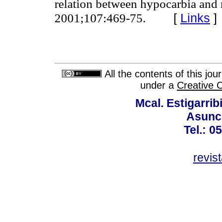
relation between hypocarbia and m
[
Links
]
2001;107:469-75.
All the contents of this jo
under a
Creative 
Mcal. Estigarrib
Asunci
Tel.: 0
revis