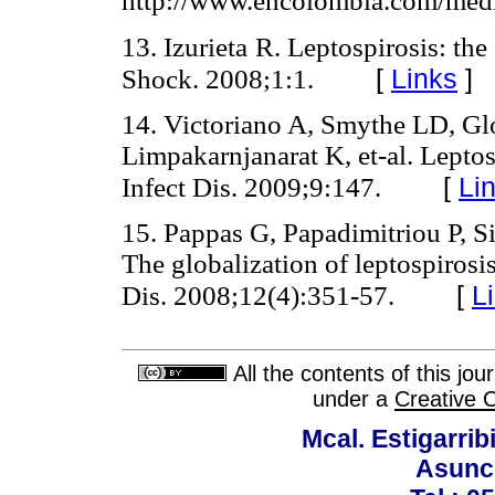
http://www.encolombia.com/medi
13.
Izurieta
R
.
Leptospirosis
:
the
Shock.
2008
;
1
:
1
.
[
Links
]
14. Victoriano A, Smythe LD, Glo
Limpakarnjanarat K, et-al. Leptos
[
Li
Infect Dis. 2009;9:147.
15. Pappas G, Papadimitriou P, S
The globalization of leptospirosis
[
L
Dis. 2008;12(4):351-57.
All the contents of this jo
under a
Creative 
Mcal. Estigarrib
Asunci