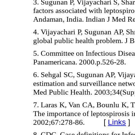
3. Sugunan P, Vijayachari S, Sh
factors associated with leptospir
Andaman, India. Indian J Med Re
4.
Vijayachari
P
, Sugunan
AP
, S
global public health problem.
J B
5. Committee on Infectious Disea
Panamericana. 2000.p.526-28.
6.
Sehgal
SC
, Sugunan
AP
, Vijay
estimation and surveillance netw
Med Public Health.
2003
;
34
(
Sup
7.
Laras
K
, Van
CA
, Bounlu
K
, 
The importance of leptospirosis 
2002
;
67
:
278-86
.
[
Links
]
8. CDC. Case definitions for Inf