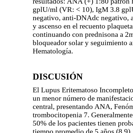
resultados: ANA (+) 1:80 patrón
gplU/ml (VR: < 10), IgM 3.8 gplU
negativo, anti-DNAdc negativo, a
y ascenso en el recuento plaqueta
continuando con prednisona a 2mg
bloqueador solar y seguimiento 
Hematología.
DISCUSIÓN
El Lupus Eritematoso Incompleto, 
un menor número de manifestacion
central, presentando ANA, Fenóme
trombocitopenia 7. Generalmente 
50% de los pacientes tienen prob
tiempo promedio de 5 años (8,9).