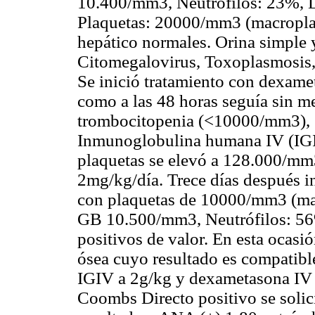
10.400/mm3, Neutrófilos: 23%, L
Plaquetas: 20000/mm3 (macroplaqu
hepático normales. Orina simple 
Citomegalovirus, Toxoplasmosis, 
Se inició tratamiento con dexame
como a las 48 horas seguía sin m
trombocitopenia (<10000/mm3), s
Inmunoglobulina humana IV (IGIV
plaquetas se elevó a 128.000/mm3
2mg/kg/día. Trece días después 
con plaquetas de 10000/mm3 (ma
GB 10.500/mm3, Neutrófilos: 56%
positivos de valor. En esta ocasi
ósea cuyo resultado es compatible
IGIV a 2g/kg y dexametasona IV 
Coombs Directo positivo se solici