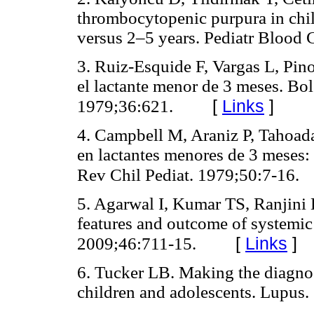
thrombocytopenic purpura in chi
versus 2–5 years. Pediatr Blood
3. Ruiz-Esquide F, Vargas L, Pin
el lactante menor de 3 meses. B
[
Links
]
1979;36:621.
4. Campbell M, Araniz P, Tahoada
en lactantes menores de 3 meses: 
Rev Chil Pediat. 1979;50:7-16.
5. Agarwal I, Kumar TS, Ranjini 
features and outcome of systemic
[
Links
]
2009;46:711-15.
6. Tucker LB. Making the diagnos
children and adolescents. Lupus