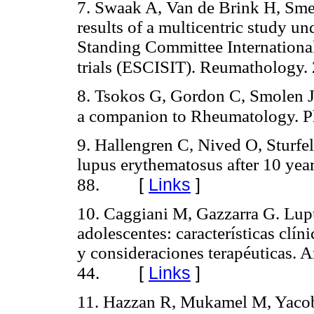
7. Swaak A, Van de Brink H, Sme
results of a multicentric study 
Standing Committee International
trials (ESCISIT). Reumathology.
8. Tsokos G, Gordon C, Smolen J,
a companion to Rheumatology. Ph
9. Hallengren C, Nived O, Sturfe
lupus erythematosus after 10 yea
[
Links
]
88.
10. Caggiani M, Gazzarra G. Lupu
adolescentes: características clín
y consideraciones terapéuticas. 
[
Links
]
44.
11. Hazzan R, Mukamel M, Yacobov