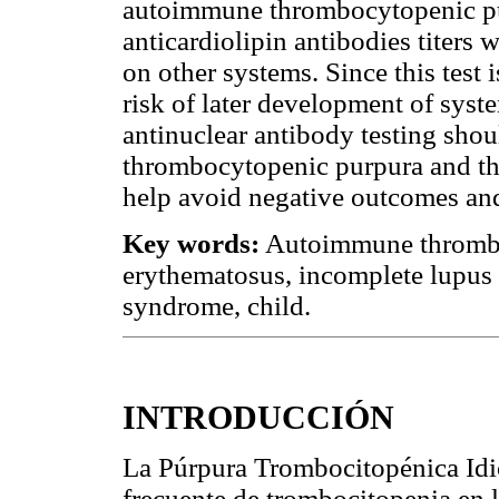
autoimmune thrombocytopenic pu
anticardiolipin antibodies titers 
on other systems. Since this test 
risk of later development of syst
antinuclear antibody testing sho
thrombocytopenic purpura and tha
help avoid negative outcomes and
Key words:
Autoimmune thromboc
erythematosus, incomplete lupus
syndrome, child.
INTRODUCCIÓN
La Púrpura Trombocitopénica Idio
frecuente de trombocitopenia en l