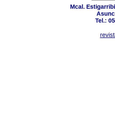
Mcal. Estigarrib
Asunci
Tel.: 0
revis