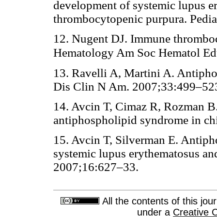
development of systemic lupus er
thrombocytopenic purpura. Pedia
12. Nugent DJ. Immune thromboc
Hematology Am Soc Hematol Edu
13. Ravelli A, Martini A. Antiph
Dis Clin N Am. 2007;33:499–52
14. Avcin T, Cimaz R, Rozman B.
antiphospholipid syndrome in c
15. Avcin T, Silverman E. Antipho
systemic lupus erythematosus an
2007;16:627–33.
All the contents of this jo
under a
Creative 