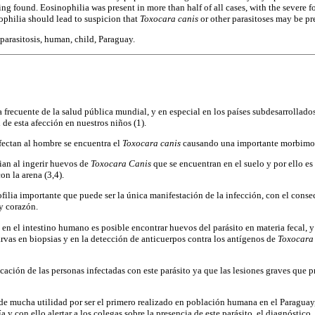
ng found. Eosinophilia was present in more than half of all cases, with the sever
ophilia should lead to suspicion that
Toxocara canis
or other parasitoses may be pr
parasitosis, human, child, Paraguay.
a frecuente de la salud pública mundial, y en especial en los países subdesarrollado
 de esta afección en nuestros niños (1).
fectan al hombre se encuentra el
Toxocara canis
causando una importante morbimort
ian al ingerir huevos de
Toxocara Canis
que se encuentran en el suelo y por ello es 
n la arena (3,4).
filia importante que puede ser la única manifestación de la infección, con el conse
 y corazón.
n el intestino humano es posible encontrar huevos del parásito en materia fecal, y
arvas en biopsias y en la detección de anticuerpos contra los antígenos de
Toxocara
icación de las personas infectadas con este parásito ya que las lesiones graves que
de mucha utilidad por ser el primero realizado en población humana en el Paraguay,
a y con ello alertar a los colegas sobre la presencia de este parásito, el diagnóstico,