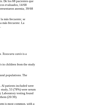
is
. De los 68 pacientes que
nicos evaluados, 14/68
 presentaron anemia; 39/68
 la más frecuente; se
la más frecuente. La
.
s.
Toxocara canis
is a
is
in children from the study
rural populations. The
s. Al patients included were
he study, 53 (78%) were serum
. Laboratory testing found
 them (20/39).
form is most common, with a