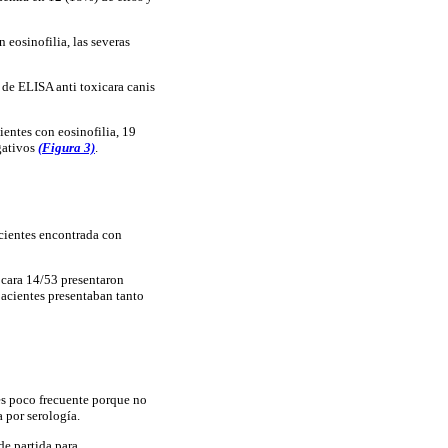
 eosinofilia, las severas
t de ELISA anti toxicara canis
ientes con eosinofilia, 19
egativos
(Figura 3)
.
acientes encontrada con
ocara 14/53 presentaron
pacientes presentaban tanto
 es poco frecuente porque no
a por serología.
de partida para