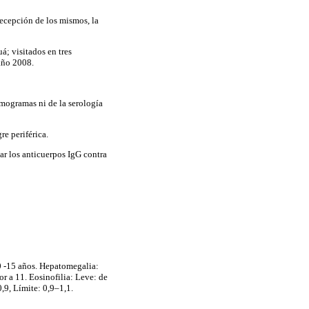
 recepción de los mismos, la
á; visitados en tres
año 2008.
emogramas ni de la serología
re periférica.
r los anticuerpos IgG contra
10 -15 años. Hepatomegalia:
r a 11. Eosinofilia: Leve: de
0,9, Límite: 0,9–1,1.