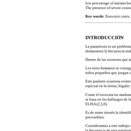
low percentage of anemia bei
The presence of severe eosin
Key words:
Toxocara canis,
INTRODUCCIÓN
La parasitosis es un problem
demuestren la frecuencia real
Dentro de las zoonosis que a
Los seres humanos se contag
niños pequeños que juegan co
Este parásito ocasiona eosino
especial en la retina, hígado
Como el toxocara no madura e
se basa en los hallazgos de l
ELISA (2,5,6).
Es de sumo interés la identif
prevenibles.
Consideramos a este trabajo 
la frecuencia de esta patologí