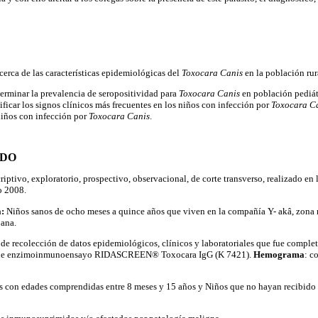
cerca de las características epidemiológicas del
Toxocara Canis
en la población rur
erminar la prevalencia de seropositividad para
Toxocara Canis
en población pediát
tificar los signos clínicos más frecuentes en los niños con infección por
Toxocara C
niños con infección por
Toxocara Canis
.
ODO
riptivo, exploratorio, prospectivo, observacional, de corte transverso, realizado en
o 2008.
a:
Niños sanos de ocho meses a quince años que viven en la compañía Y- akâ, zona 
bana.
a
de recolección de datos epidemiológicos, clínicos y laboratoriales que fue complet
st de enzimoinmunoensayo RIDASCREEN® Toxocara IgG (K 7421).
Hemograma
: c
 con edades comprendidas entre 8 meses y 15 años y Niños que no hayan recibido 