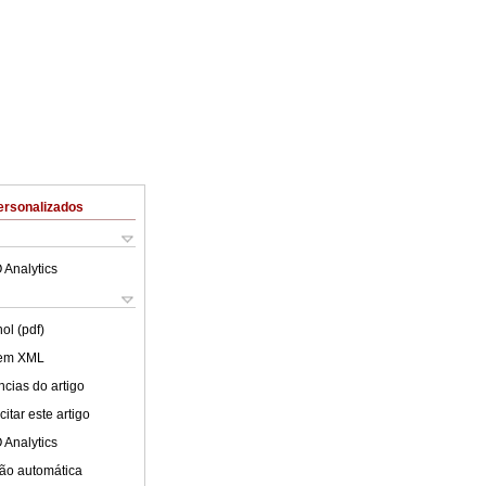
ersonalizados
 Analytics
ol (pdf)
 em XML
cias do artigo
itar este artigo
 Analytics
ão automática