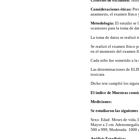
Criterios de exclusión:
Niños
Consideraciones éticas:
Pre
anamnesis, el examen físico 
Metodología:
El estudio se 
ocasiones para la toma de da
La toma de datos se realizó 
Se realizó el examen físico 
en el momento del examen fí
Cada niño fue sometido a la e
Las determinaciones de ELI
toxicara.
Dicho test cumplió los sigui
El índice de Muestras cons
Mediciones:
Se estudiaron las siguientes
Sexo. Edad: Meses de vida, L
Mayor a 2 cm. Adenomegalia: 
500 a 999, Moderada: 1000 a
Análisis Estadístico: