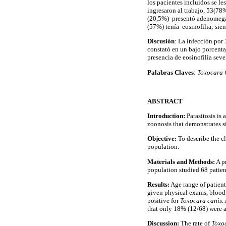
los pacientes incluidos se l
ingresaron al trabajo, 53(78
(20,5%) presentó adenomegal
(57%) tenía eosinofilia; sie
Discusión
: La infección por
constató en un bajo porcentaj
presencia de eosinofilia seve
Palabras Claves
:
Toxocara 
ABSTRACT
Introduction:
Parasitosis is
zoonosis that demonstrates s
Objective:
To describe the cl
population.
Materials and Methods:
A pr
population studied 68 patien
Results:
Age range of patients
given physical exams, blood
positive for
Toxocara canis
.
that only 18% (12/68) were 
Discussion:
The rate of
Toxo