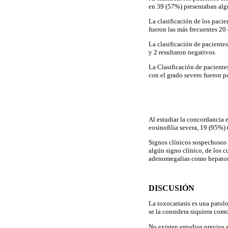
en 39 (57%) presentaban algú
La clasificación de los pacie
fueron las más frecuentes 20
La clasificación de paciente
y 2 resultaron negativos.
La Clasificación de paciente
con el grado severo fueron po
Al estudiar la concordancia 
eosinofilia severa, 19 (95%)
Signos clínicos sospechosos 
algún signo clínico, de los 
adenomegalias como hepatom
DISCUSIÓN
La toxocariasis es una patol
se la considera siquiera como
No existen estudios previos 