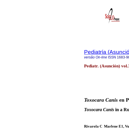
Pediatría (Asunci
versão On-line
ISSN
1683-9
Pediatr. (Asunción) vol
Toxocara Canis
en P
Toxocara Canis
in a Ru
Rivarola C Marlene E1, Vuy