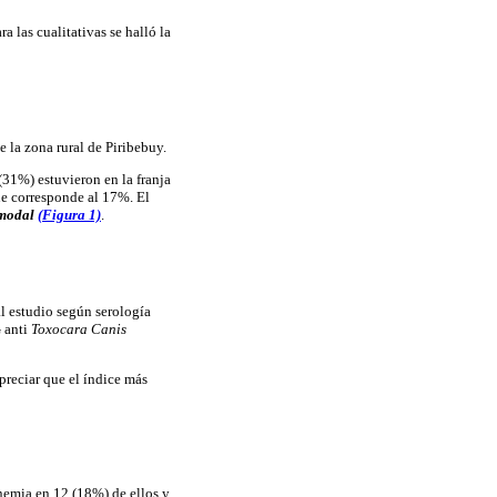
a las cualitativas se halló la
e la zona rural de Piribebuy.
(31%) estuvieron en la franja
ue corresponde al 17%. El
modal
(Figura 1)
.
l estudio según serología
G anti
Toxocara Canis
preciar que el índice más
anemia en 12 (18%) de ellos y