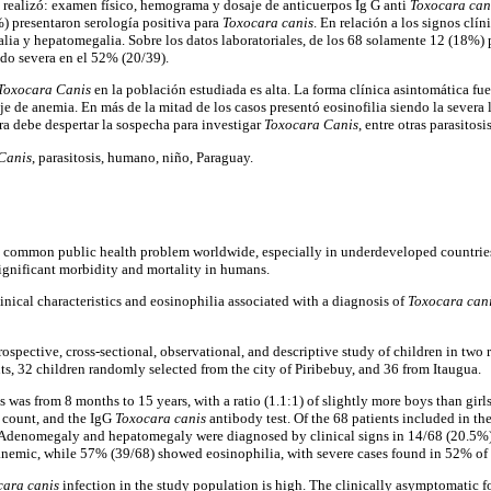
es realizó: examen físico, hemograma y dosaje de anticuerpos Ig G anti
Toxocara can
%) presentaron serología positiva para
Toxocara canis
. En relación a los signos clí
ia y hepatomegalia. Sobre los datos laboratoriales, de los 68 solamente 12 (18%)
ndo severa en el 52% (20/39).
Toxocara Canis
en la población estudiada es alta. La forma clínica asintomática fue
e de anemia. En más de la mitad de los casos presentó eosinofilia siendo la severa 
ra debe despertar la sospecha para investigar
Toxocara Canis
, entre otras parasitosis
Canis
, parasitosis, humano, niño, Paraguay.
 a common public health problem worldwide, especially in underdeveloped countrie
ignificant morbidity and mortality in humans.
inical characteristics and eosinophilia associated with a diagnosis of
Toxocara can
ospective, cross-sectional, observational, and descriptive study of children in two 
ts, 32 children randomly selected from the city of Piribebuy, and 36 from Itaugua.
 was from 8 months to 15 years, with a ratio (1.1:1) of slightly more boys than girl
 count, and the IgG
Toxocara canis
antibody test. Of the 68 patients included in t
 Adenomegaly and hepatomegaly were diagnosed by clinical signs in 14/68 (20.5%)
anemic, while 57% (39/68) showed eosinophilia, with severe cases found in 52% of
cara canis
infection in the study population is high. The clinically asymptomatic 