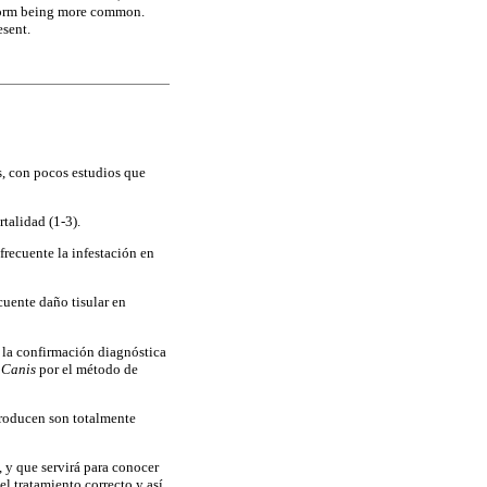
e form being more common.
esent.
s, con pocos estudios que
alidad (1-3).
frecuente la infestación en
cuente daño tisular en
 la confirmación diagnóstica
 Canis
por el método de
 producen son totalmente
 y que servirá para conocer
 el tratamiento correcto y así