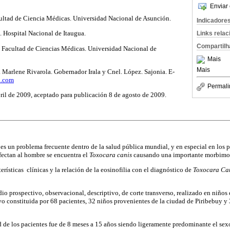
Enviar 
cultad de Ciencia Médicas. Universidad Nacional de Asunción.
Indicadore
. Hospital Nacional de Itaugua.
Links rela
Compartilh
. Facultad de Ciencias Médicas. Universidad Nacional de
Mais
Mais
 Marlene Rivarola. Gobernador Irala y Cnel. López. Sajonia. E-
l.com
Permali
bril de 2009, aceptado para publicación 8 de agosto de 2009.
s es un problema frecuente dentro de la salud pública mundial, y en especial en los 
fectan al hombre se encuentra el
Toxocara canis
causando una importante morbimor
cterísticas clínicas y la relación de la eosinofilia con el diagnóstico de
Toxocara Ca
dio prospectivo, observacional, descriptivo, de corte transverso, realizado en niños
o constituida por 68 pacientes, 32 niños provenientes de la ciudad de Piribebuy y
 de los pacientes fue de 8 meses a 15 años siendo ligeramente predominante el sexo