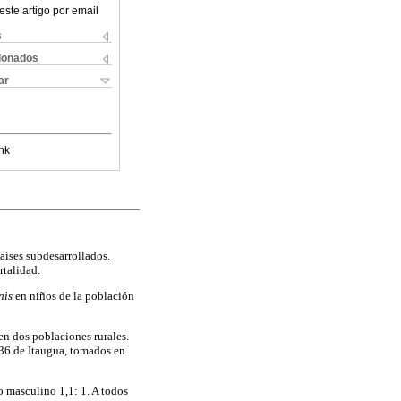
este artigo por email
s
cionados
ar
nk
países subdesarrollados.
talidad.
nis
en niños de la población
 en dos poblaciones rurales.
 36 de Itaugua, tomados en
 masculino 1,1: 1. A todos