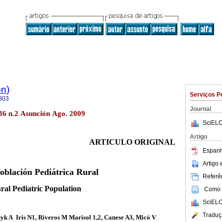
ón)
Serviços P
803
Journal
.36 n.2 Asunción Ago. 2009
SciELO
Artigo
ARTICULO ORIGINAL
Espanh
Artigo
oblación Pediátrica Rural
Referên
ral Pediatric Population
Como c
SciELO
Traduç
k A Iris N1, Riveros M Marisol 1,2, Canese A3, Micó V