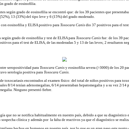
n grado de eosinofilia.
ntes según grado de eosinofilia se encontró que: de los 39 pacientes que presentaban
 (52%), 13 (33%) del tipo leve y 6 (15%) del grado moderado.
s con eosinofilia y ELISA positivo para
Toxocara Canis
dio 37 positivos para el tes
s según grado de eosinofilia y test de ELISA para
Toxocara Canis
fue: de los 39 pac
sitivos para el test de ELISA, de las moderadas 5 y 13 de las leves; 2 resultaron n
entre seropositividad para
Toxocara Canis
y eosinofilia severa (>3000) de los 20 p
 tuvo serología positiva para
Toxocara Canis
.
de toxocariasis encontrados al examen físico: del total de niños positivos para tox
cuales 8/14 tenían adenomegalias, 6/14 presentaban hepatomegalia y a su vez 2/14 
egalia. Ninguno presentó fiebre.
ogía que no se notifica habitualmente en nuestro país, debido a que su diagnóstico
 sospecha clínica y además por la falta de reactivos ya que el diagnóstico se realiz
similares hechos en humanos en nuestro país, por lo que es un gran paso este punto 