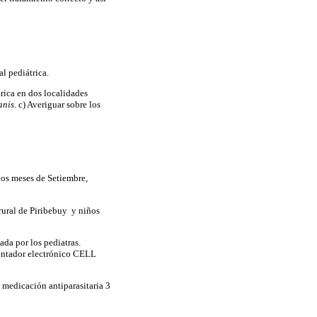
al pediátrica.
rica en dos localidades
anis
. c) Averiguar sobre los
 los meses de Setiembre,
rural de Piribebuy y niños
ada por los pediatras.
ontador electrónico CELL
medicación antiparasitaria 3