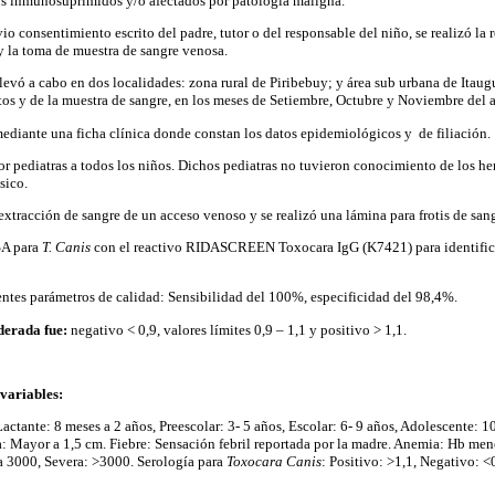
 inmunosuprimidos y/o afectados por patología maligna.
vio consentimiento escrito del padre, tutor o del responsable del niño, se realizó la
y la toma de muestra de sangre venosa.
llevó a cabo en dos localidades: zona rural de Piribebuy; y área sub urbana de Itaugu
tos y de la muestra de sangre, en los meses de Setiembre, Octubre y Noviembre del 
mediante una ficha clínica donde constan los datos epidemiológicos y de filiación.
por pediatras a todos los niños. Dichos pediatras no tuvieron conocimiento de los h
sico.
xtracción de sangre de un acceso venoso y se realizó una lámina para frotis de sang
SA para
T. Canis
con el reactivo RIDASCREEN Toxocara IgG (K7421) para identifica
entes parámetros de calidad: Sensibilidad del 100%, especificidad del 98,4%.
iderada fue:
negativo < 0,9, valores límites 0,9 – 1,1 y positivo > 1,1.
 variables:
actante: 8 meses a 2 años, Preescolar: 3- 5 años, Escolar: 6- 9 años, Adolescente: 
Mayor a 1,5 cm. Fiebre: Sensación febril reportada por la madre. Anemia: Hb meno
 3000, Severa: >3000. Serología para
Toxocara Canis
: Positivo: >1,1, Negativo: <