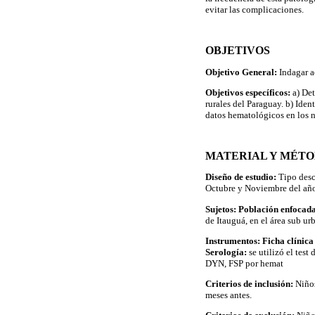
evitar las complicaciones.
OBJETIVOS
Objetivo General:
Indagar a
Objetivos específicos:
a) Det
rurales del Paraguay. b) Iden
datos hematológicos en los 
MATERIAL Y MÉT
Diseño de estudio:
Tipo desc
Octubre y Noviembre del añ
Sujetos: Población enfocad
de Itauguá, en el área sub ur
Instrumentos: Ficha clínic
Serología:
se utilizó el te
DYN, FSP por hemat
Criterios de inclusión:
Niños
meses antes.