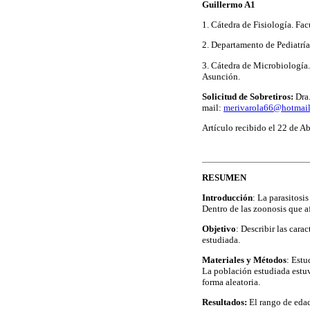
Guillermo A1
1. Cátedra de Fisiología. Fa
2. Departamento de Pediatría
3. Cátedra de Microbiología
Asunción.
Solicitud de Sobretiros:
Dra.
mail:
merivarola66@hotmai
Artículo recibido el 22 de A
RESUMEN
Introducción
: La parasitosi
Dentro de las zoonosis que a
Objetivo
: Describir las cara
estudiada.
Materiales y Métodos
: Estu
La población estudiada estuv
forma aleatoria.
Resultados:
El rango de edad