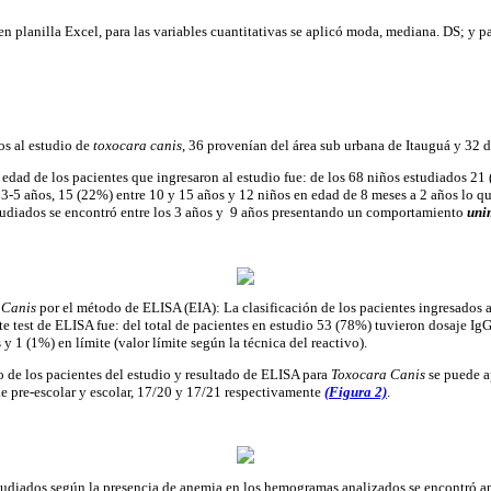
n planilla Excel, para las variables cuantitativas se aplicó moda, mediana. DS; y par
os al estudio de
toxocara canis
, 36 provenían del área sub urbana de Itauguá y 32 d
edad de los pacientes que ingresaron al estudio fue: de los 68 niños estudiados 21 
 3-5 años, 15 (22%) entre 10 y 15 años y 12 niños en edad de 8 meses a 2 años lo q
studiados se encontró entre los 3 años y 9 años presentando un comportamiento
uni
 Canis
por el método de ELISA (EIA): La clasificación de los pacientes ingresados a
 test de ELISA fue: del total de pacientes en estudio 53 (78%) tuvieron dosaje Ig
y 1 (1%) en límite (valor límite según la técnica del reactivo).
io de los pacientes del estudio y resultado de ELISA para
Toxocara Canis
se puede a
 de pre-escolar y escolar, 17/20 y 17/21 respectivamente
(Figura 2)
.
estudiados según la presencia de anemia en los hemogramas analizados se encontró 