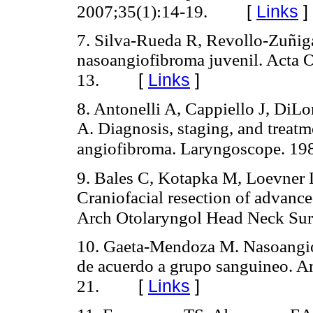
[
Links
]
2007;35(1):14-19.
7. Silva-Rueda R, Revollo-Zuñig
nasoangiofibroma juvenil. Acta O
[
Links
]
13.
8. Antonelli A, Cappiello J, DiLo
A. Diagnosis, staging, and treat
angiofibroma. Laryngoscope. 19
9. Bales C, Kotapka M, Loevner L
Craniofacial resection of advanc
Arch Otolaryngol Head Neck Sur
10. Gaeta-Mendoza M. Nasoangiof
de acuerdo a grupo sanguineo. 
[
Links
]
21.