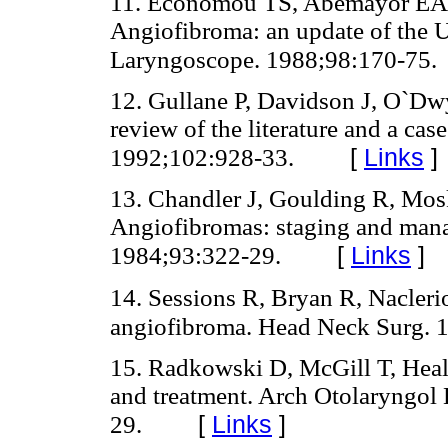
11. Economou TS, Abemayor EA,
Angiofibroma: an update of the
Laryngoscope. 1988;98:170-75.
12. Gullane P, Davidson J, O`Dwy
review of the literature and a cas
[
Links
]
1992;102:928-33.
13. Chandler J, Goulding R, Mo
Angiofibromas: staging and man
[
Links
]
1984;93:322-29.
14. Sessions R, Bryan R, Nacleri
angiofibroma. Head Neck Surg. 
15. Radkowski D, McGill T, Heal
and treatment. Arch Otolaryngol
[
Links
]
29.