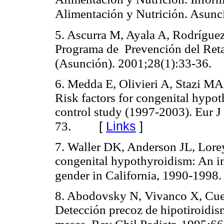
Alimentación y Nutrición. Asun
5. Ascurra M, Ayala A, Rodríguez
Programa de Prevención del Reta
(Asunción). 2001;28(1):33-36.
6. Medda E, Olivieri A, Stazi M
Risk factors for congenital hypot
control study (1997-2003). Eur 
[
Links
]
73.
7. Waller DK, Anderson JL, Lore
congenital hypothyroidism: An inv
gender in California, 1990-1998.
8. Abodovsky N, Vivanco X, Cuell
Detección precoz de hipotiroidis