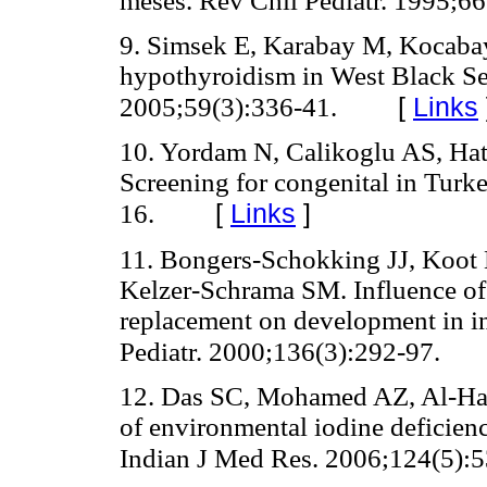
meses. Rev Chil Pediatr. 1995;66
9. Simsek E, Karabay M, Kocabay
hypothyroidism in West Black Sea 
[
Links
2005;59(3):336-41.
10. Yordam N, Calikoglu AS, Hatu
Screening for congenital in Turk
[
Links
]
16.
11. Bongers-Schokking JJ, Koo
Kelzer-Schrama SM. Influence of
replacement on development in in
Pediatr. 2000;136(3):292-97.
12. Das SC, Mohamed AZ, Al-Has
of environmental iodine deficienc
Indian J Med Res. 2006;124(5):5