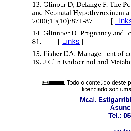
13. Glinoer D, Delange F. The Pot
and Neonatal Hypothyroxinemia 
[
Link
2000;10(10):871-87.
14. Glinnoer D. Pregnancy and I
[
Links
]
81.
15. Fisher DA. Management of co
19. J Clin Endocrinol and Metab
Todo o conteúdo deste pe
licenciado sob um
Mcal. Estigarrib
Asunci
Tel.: 0