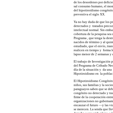
de los desordenes por defici
sal consumo humano, el moni
del hipotiroidismo congénito
preventiva el siglo XX.
Ya no hay duda de que los p
detectados y tratados precoz
intelectual normal. Sin emba
cobertura de la pesquisa sea
Programa , que tenga la destr
nacidos de término y al quint
estudiado, que el envío, tran
realicen en tiempo y forma l
lapso menor de 2 semanas y 
El trabajo de Investigación 
del Programa de Cribado Neon
día de la situación y da una
Hipotiroidismo en la pobla
El Hipotiroidismo Congénito 
niños, sus familias y la soci
paraguayos saben que se debe
congénito no detectado y tra
firme de la cooperación entre
organizaciones no gubernamen
encauzar el futuro —y las vi
se merecen. La senda que llev