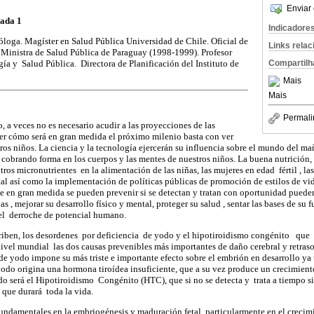
Enviar 
ada 1
Indicadore
loga. Magíster en Salud Pública Universidad de Chile. Oficial de
Links rela
inistra de Salud Pública de Paraguay (1998-1999). Profesor
Compartilh
ía y Salud Pública. Directora de Planificación del Instituto de
Mais
Mais
Permali
o, a veces no es necesario acudir a las proyecciones de las
er cómo será en gran medida el próximo milenio basta con ver
s niños. La ciencia y la tecnología ejercerán su influencia sobre el mundo del m
á cobrando forma en los cuerpos y las mentes de nuestros niños. La buena nutrición
otros micronutrientes en la alimentación de las niñas, las mujeres en edad fértil , l
al así como la implementación de políticas públicas de promoción de estilos de vi
e en gran medida se pueden prevenir si se detectan y tratan con oportunidad pued
as , mejorar su desarrollo físico y mental, proteger su salud , sentar las bases de su
el derroche de potencial humano.
criben, los desordenes por deficiencia de yodo y el hipotiroidismo congénito que
ivel mundial las dos causas prevenibles más importantes de daño cerebral y retraso
de yodo impone su más triste e importante efecto sobre el embrión en desarrollo ya
odo origina una hormona tiroídea insuficiente, que a su vez produce un crecimiento
do será el Hipotiroidismo Congénito (HTC), que si no se detecta y trata a tiempo s
 que durará toda la vida.
undamentales en la embriogénesis y maduración fetal, particularmente en el crecimi