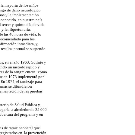
 la mayoría de los niños
iesgo de daño neurológico
casos y la implementación
, conocido en nuestro país
 tercer y quinto día de vida
o y fenilquetonuria,
e las 48 horas de vida, lo
e recomendado para los
firmación inmediata, y,
ón resulta normal se suspende
os, en el año 1963, Guthrie y
izando un método rápido y
ntes de la sangre entera como
que en 1973 implementó por
 En 1974, el tamizaje para
amas se difundieron
lementación de las pruebas
sterio de Salud Pública y
legaría a alrededor de 25.000
obertura del programa y en
mas de tamiz neonatal que
 registrados en la prevención