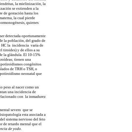
ndritas, la mielinización, la
ización se extienden a la
re de gestación hasta los
materna, la cual pierde
a hormonogénesis, quienes
 ser detectada oportunamente
de la población, del grado de
e HC la incidencia varia de
 tiroides) y de ellos a su
de la glándula. El 10-15%
iroídeas; tienen una
hipotiroidismos congénitos
aislados de TRH o TSH, o
hipotiroidismo neonatal que
ajo peso al nacer como un
entan una incidencia de
 relacionado con la inmadurez
 mental severo que se
fisiopatología esta asociada a
del sistema nervioso del feto
r de retardo mental que el
encia de yodo
.