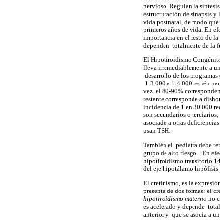
nervioso. Regulan la síntesis
estructuración de sinapsis y 
vida postnatal, de modo que l
primeros años de vida. En efe
importancia en el resto de l
dependen totalmente de la f
El Hipotiroidismo Congénito
lleva irremediablemente a un 
desarrollo de los programas
1:3.000 a 1:4.000 recién naci
vez el 80-90% corresponden a
restante corresponde a disho
incidencia de 1 en 30.000 re
son secundarios o terciarios
asociado a otras deficiencia
usan TSH.
También el pediatra debe ten
grupo de alto riesgo. En efe
hipotiroidismo transitorio 1
del eje hipotálamo-hipófisis-
El cretinismo, es la expresi
presenta de dos formas: el cr
hipotiroidismo materno
no co
es acelerado y depende tota
anterior y que se asocia a un