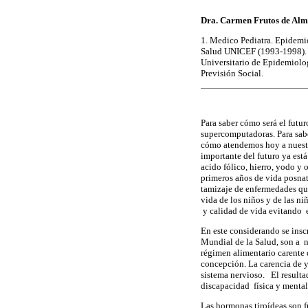
Dra. Carmen Frutos de Alm
1. Medico Pediatra. Epidemió
Salud UNICEF (1993-1998). M
Universitario de Epidemiolog
Previsión Social.
Para saber cómo será el futur
supercomputadoras. Para sab
cómo atendemos hoy a nuestro
importante del futuro ya est
acido fólico, hierro, yodo y 
primeros años de vida posnat
tamizaje de enfermedades qu
vida de los niños y de las niñ
y calidad de vida evitando 
En este considerando se ins
Mundial de la Salud, son a n
régimen alimentario carente 
concepción. La carencia de y
sistema nervioso. El resulta
discapacidad física y mental
Las hormonas tiroídeas son f