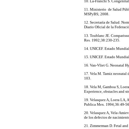
10. La-Franchi S. Congenita
11. Ministerio de Salud Públ
MSPyBS; 2008.
12. Secretaría de Salud. No
Diario Oficial de la Federa
13. Toublanc JE. Comparisson
Res. 1992;38:230-235.
14. UNICEF. Estado Mundial
15. UNICEF. Estado Mundial
16. Van-Vliet G. Neonatal H
17. Vela M. Tamiz neonatal d
103.
18. Vela M, Gamboa S, Loera
Experience, obstacles and st
19. Velasquez A, Loera LA, 
Publica Mex. 1994;36:49-56
20. Velasquez A, Vela-Amiev
de los defectos de nacimien
21. Zimmerman D. Fetal and 