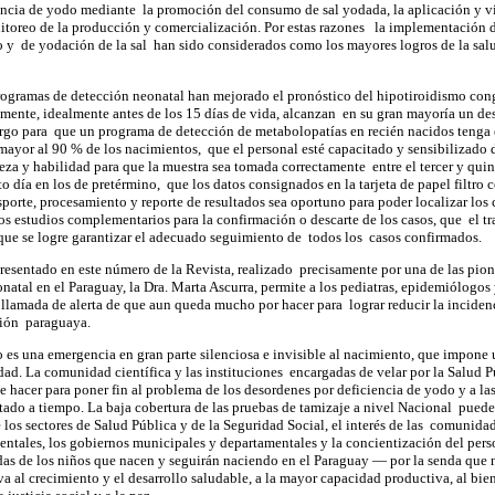
encia de yodo mediante la promoción del consumo de sal yodada, la aplicación y vi
toreo de la producción y comercialización. Por estas razones la implementación d
 y de yodación de la sal han sido considerados como los mayores logros de la sal
rogramas de detección neonatal han mejorado el pronóstico del hipotiroidismo cong
mente, idealmente antes de los 15 días de vida, alcanzan en su gran mayoría un de
rgo para que un programa de detección de metabolopatías en recién nacidos tenga é
 mayor al 90 % de los nacimientos, que el personal esté capacitado y sensibilizado 
eza y habilidad para que la muestra sea tomada correctamente entre el tercer y quin
o día en los de pretérmino, que los datos consignados en la tarjeta de papel filtro 
sporte, procesamiento y reporte de resultados sea oportuno para poder localizar los 
os estudios complementarios para la confirmación o descarte de los casos, que el tr
que se logre garantizar el adecuado seguimiento de todos los casos confirmados.
presentado en este número de la Revista, realizado precisamente por una de las pi
atal en el Paraguay, la Dra. Marta Ascurra, permite a los pediatras, epidemiólogos y
 llamada de alerta de que aun queda mucho por hacer para lograr reducir la inciden
ción paraguaya.
es una emergencia en gran parte silenciosa e invisible al nacimiento, que impone un
edad. La comunidad científica y las instituciones encargadas de velar por la Salud P
 hacer para poner fin al problema de los desordenes por deficiencia de yodo y a la
tado a tiempo. La baja cobertura de las pruebas de tamizaje a nivel Nacional pueden
 los sectores de Salud Pública y de la Seguridad Social, el interés de las comunidad
tales, los gobiernos municipales y departamentales y la concientización del pers
das de los niños que nacen y seguirán naciendo en el Paraguay — por la senda que n
a al crecimiento y el desarrollo saludable, a la mayor capacidad productiva, al bien