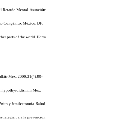
 el Retardo Mental. Asunción:
smo Congénito. México, DF:
her parts of the world. Horm
ediátr Mex. 2000;21(4):99-
al hypothyroidism in Mex.
nito y femilcetomria. Salud
trategia para la prevención