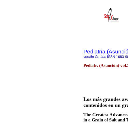
Pediatría (Asunci
versão On-line
ISSN
1683-9
Pediatr. (Asunción) vol
Los más grandes ava
contenidos en un gr
The Greatest Advances
in a Grain of Salt and 