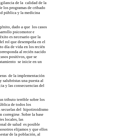
gilancia de la calidad de la
e los programas de cribado
ud pública y la medicina
énito, dado a que los casos
sarrollo psicomotor e
xito es necesario que la
del rol que desempeña en el
to día de vida en los recién
corresponda al recién nacido
casos positivos, que se
atamiento se inicie en un
oneras de la implementación
 salubristas una puesta al
cia y las consecuencias del
 tributo terrible sobre los
ública de todos los
s secuelas del hipotiroidismo
 corregirse. Sobre la base
es locales, las
onal de salud es posible
osotros elijamos y que ellos
estar de la población, al