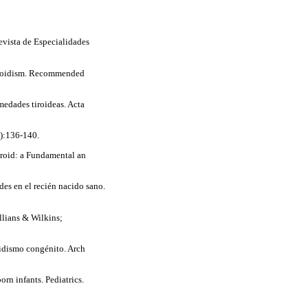
evista de Especialidades
hyroidism. Recommended
edades tiroideas. Acta
3):136-140.
yroid: a Fundamental an
es en el recién nacido sano.
lians & Wilkins;
idismo congénito. Arch
rn infants. Pediatrics.