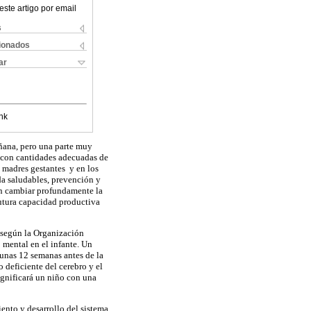
este artigo por email
s
cionados
ar
nk
añana, pero una parte muy
, con cantidades adecuadas de
as madres gestantes y en los
da saludables, prevención y
en cambiar profundamente la
 futura capacidad productiva
 según la Organización
 mental en el infante. Un
 unas 12 semanas antes de la
 deficiente del cerebro y el
ignificará un niño con una
ento y desarrollo del sistema