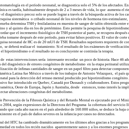
ntomatología en el período neonatal, se diagnostica solo el 5% de los afectados. En
línica es tardía, habitualmente después de 2 a 3 meses de vida, lo que aumenta el r
e el diagnóstico precoz solo se puede lograr a través de la búsqueda activa de los 
squisa sistemática o cribado neonatal de los niveles de hormona tiro-estimulante
prueba determina TSH y fenilalanina en muestra de sangre de talón obtenida entre el
ino y al quinto día en los de pretérmino. Esto permite la pesquisa de hipotiroidism
rdar que el incremento fisiológico de TSH posterior al parto, se recupera después d
eba tomarse después de este período, para evitar falsos positivos. El valor de cort
quisa neonatal de HC es de 20 mU/l de TSH. Resultados superiores requieren de con
do, se deberá realizar el tratamiento. Si el resultado de los exámenes de verificaci
a el hipotiroidismo o el resultado no es concluyente se continúa la terapia.
 de estas intervenciones sería interesante recordar un poco de historia. Hace 46 añ
os del diagnóstico de errores congénitos de metabolismo en la etapa perinatal util
tilización de ínfimas cantidades de sangre en un papel filtro para detectar compone
mérica Latina fue México a través de los trabajos de Antonio Velazquez, el país 
atal para la detección del retraso mental producido por hipotiroidismo congénito.
sivo fue introducido en Quebec, Canadá por Dussault y colaboradores. Estos progr
eamérica, Oeste de Europa, Japón y Australia, desde entonces, tomo interés la imp
tectar alteraciones congénitas del metabolismo.
e Prevención de la Fibrosis Quística y del Retardo Mental es ejecutado por el Mini
ño 2004, según expresiones de la Directora del Programa la cobertura del servicio l
ndo que cada año nacen en el país alrededor de 160.000 niños, se deduce la baja c
xistente en el país de daños severos en la infancia por casos no detectados.
atural del HTC ha cambiado dramáticamente en los últimos años gracias a los progra
ermedad en todos los recién nacidos aparentemente sanos y a los enormes progresos