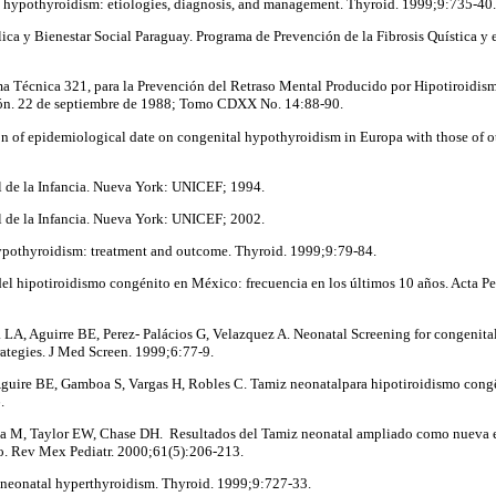
l hypothyroidism: etiologies, diagnosis, and management. Thyroid. 1999;9:735-40.
ica y Bienestar Social Paraguay. Programa de Prevención de la Fibrosis Quística y
rma Técnica 321, para la Prevención del Retraso Mental Producido por Hipotiroidi
ción. 22 de septiembre de 1988; Tomo CDXX No. 14:88-90.
 of epidemiological date on congenital hypothyroidism in Europa with those of ot
 de la Infancia. Nueva York: UNICEF; 1994.
 de la Infancia. Nueva York: UNICEF; 2002.
ypothyroidism: treatment and outcome. Thyroid. 1999;9:79-84.
el hipotiroidismo congénito en México: frecuencia en los últimos 10 años. Acta P
 LA, Aguirre BE, Perez- Palácios G, Velazquez A. Neonatal Screening for congenit
rategies. J Med Screen. 1999;6:77-9.
Aguire BE, Gamboa S, Vargas H, Robles C. Tamiz neonatalpara hipotiroidismo congê
.
a M, Taylor EW, Chase DH. Resultados del Tamiz neonatal ampliado como nueva es
to. Rev Mex Pediatr. 2000;61(5):206-213.
neonatal hyperthyroidism. Thyroid. 1999;9:727-33.