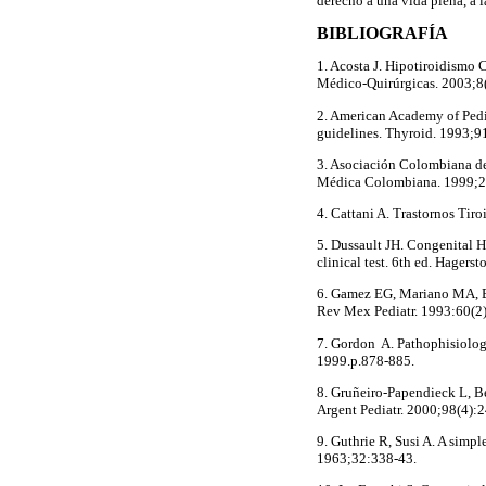
derecho a una vida plena, a la
BIBLIOGRAFÍA
1. Acosta J. Hipotiroidismo 
Médico-Quirúrgicas. 2003;8(
2. American Academy of Ped
guidelines. Thyroid. 1993;9
3. Asociación Colombiana de
Médica Colombiana. 1999;2
4. Cattani A. Trastornos Tir
5. Dussault JH. Congenital H
clinical test. 6th ed. Hage
6. Gamez EG, Mariano MA, Br
Rev Mex Pediatr. 1993:60(2)
7. Gordon A. Pathophisiolog
1999.p.878-885.
8. Gruñeiro-Papendieck L, B
Argent Pediatr. 2000;98(4):2
9. Guthrie R, Susi A. A simp
1963;32:338-43.