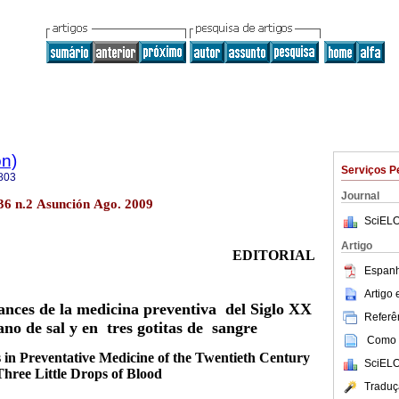
ón)
Serviços P
803
Journal
.36 n.2 Asunción Ago. 2009
SciELO
Artigo
EDITORIAL
Espanh
Artigo
nces de la medicina preventiva del Siglo XX
Referên
ano de sal y en tres gotitas de sangre
Como c
 in Preventative Medicine of the Twentieth Century
SciELO
Three Little Drops of Blood
Traduç