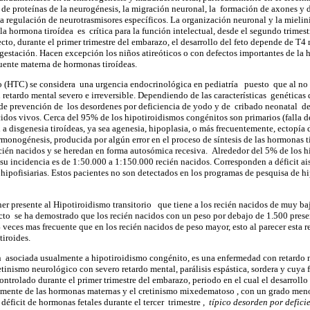
 de proteínas de la neurogénesis, la migración neuronal, la formación de axones y de
la regulación de neurotrasmisores específicos. La organización neuronal y la mielin
a hormona tiroídea es crítica para la función intelectual, desde el segundo trimest
cto, durante el primer trimestre del embarazo, el desarrollo del feto depende de T4 
a gestación. Hacen excepción los niños atireóticos o con defectos importantes de l
uente materna de hormonas tiroídeas.
 (HTC) se considera una urgencia endocrinológica en pediatría puesto que al no
retardo mental severo e irreversible. Dependiendo de las características genéticas 
 de prevención de los desordenes por deficiencia de yodo y de cribado neonatal d
dos vivos. Cerca del 95% de los hipotiroidismos congénitos son primarios (falla del
 disgenesia tiroídeas, ya sea agenesia, hipoplasia, o más frecuentemente, ectopía 
rmonogénesis, producida por algún error en el proceso de síntesis de las hormonas t
cién nacidos y se heredan en forma autosómica recesiva. Alrededor del 5% de los 
; su incidencia es de 1:50.000 a 1:150.000 recién nacidos. Corresponden a déficit 
s hipofisiarias. Estos pacientes no son detectados en los programas de pesquisa de 
er presente al Hipotiroidismo transitorio que tiene a los recién nacidos de muy b
cto se ha demostrado que los recién nacidos con un peso por debajo de 1.500 pres
4 veces mas frecuente que en los recién nacidos de peso mayor, esto al parecer esta
tiroides.
ón asociada usualmente a hipotiroidismo congénito, es una enfermedad con retardo
etinismo neurológico con severo retardo mental, parálisis espástica, sordera y cuya 
ntrolado durante el primer trimestre del embarazo, periodo en el cual el desarrollo 
lmente de las hormonas maternas y el cretinismo mixedematoso , con un grado meno
 déficit de hormonas fetales durante el tercer trimestre ,
típico desorden por defici