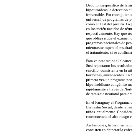
Dado lo inespecífico de la si
hipotiroideos la detección c
irreversible. Por consiguient
universal de programas de pe
como el Test del piecito. La 
en los recién nacidos de térm
respectivamente. Hay que reco
que obliga a que el examen d
programas nacionales de pes
mientras se espera el resulta
el tratamiento; si se confirm
Para valorar mejor el alcance
Susi reportaron los resultad
sencillo consistente en la u
hormonas, aminoácidos. En A
primera vez un programa neon
hipotiroidismo congénito ma
rápidamente a través de Nort
de tamizaje neonatal para de
En el Paraguay el Programa d
Bienestar Social, desde el a
niños anualmente. Considera
consecuencia el alto riesgo e
Así las cosas, la historia n
consisten en detectar la enf