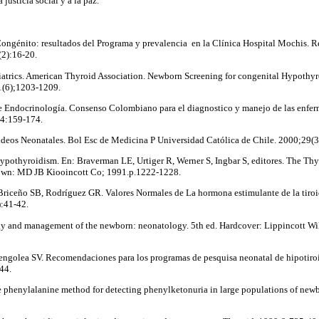
 justicia social y a la paz.
Congénito: resultados del Programa y prevalencia en la Clínica Hospital Mochis. R
2):16-20.
iatrics. American Thyroid Association. Newborn Screening for congenital Hypot
1(6);1203-1209.
 Endocrinología. Consenso Colombiano para el diagnostico y manejo de las enferm
4:159-174.
oideos Neonatales. Bol Esc de Medicina P Universidad Católica de Chile. 2000;29(
ypothyroidism. En: Braverman LE, Urtiger R, Werner S, Ingbar S, editores. The Th
rstown: MD JB Kiooincott Co; 1991.p.1222-1228.
iceño SB, Rodríguez GR. Valores Normales de La hormona estimulante de la tiroid
:41-42.
y and management of the newborn: neonatology. 5th ed. Hardcover: Lippincott Wil
engolea SV. Recomendaciones para los programas de pesquisa neonatal de hipotiro
44.
le phenylalanine method for detecting phenylketonuria in large populations of newbo