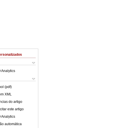
ersonalizados
 Analytics
ol (pdf)
 em XML
cias do artigo
itar este artigo
 Analytics
ão automática