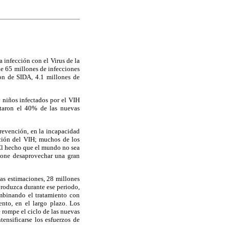
 infección con el Virus de la
e 65 millones de infecciones
on de SIDA, 4.1 millones de
 niños infectados por el VIH
taron el 40% de las nuevas
prevención, en la incapacidad
ación del VIH; muchos de los
El hecho que el mundo no sea
upone desaprovechar una gran
las estimaciones, 28 millones
produzca durante ese periodo,
ombinando el tratamiento con
ento, en el largo plazo. Los
e rompe el ciclo de las nuevas
ensificarse los esfuerzos de