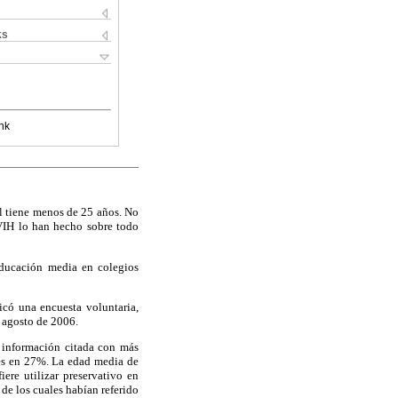
ks
nk
al tiene menos de 25 años. No
VIH lo han hecho sobre todo
educación media en colegios
licó una encuesta voluntaria,
e agosto de 2006.
 información citada con más
res en 27%. La edad media de
ere utilizar preservativo en
 de los cuales habían referido