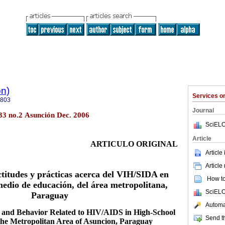
ón)
Services 
9803
Journal
.33 no.2 Asunción Dec. 2006
SciELO
Article
ARTICULO ORIGINAL
Article
Article
titudes y prácticas acerca del VIH/SIDA en
How to 
medio de educación, del área metropolitana,
SciELO
Paraguay
Automat
, and Behavior Related to HIV/AIDS in High-School
Send th
the Metropolitan Area of Asuncion, Paraguay