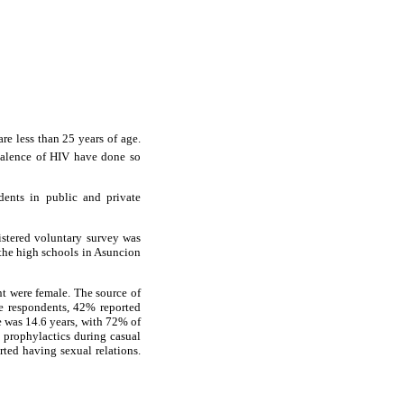
are less than 25 years of age.
valence of HIV have done so
dents in public and private
nistered voluntary survey was
 the high schools in Asuncion
nt were female. The source of
he respondents, 42% reported
e was 14.6 years, with 72% of
g prophylactics during casual
rted having sexual relations.