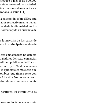
2) reduce a menos de 600.000
cción entre estado y sociedad.
instituciones democráticas, a
onal a la salud (11).
 la educación sobre SIDA está
izados respectivamente tienen
as dada la diversidad en los
de forma rápida en ausencia de
 la mayoría de los casos de
 son los principales modos de
jeres embarazadas no detectó
abajadores del sexo comercial
tudio no publicado del Banco
militares y 15% de exámenes
 la epidemia es más seria que
hombres que tienen sexo con
de 15 a 45 años conocía dos o
ndón durante su más reciente
positivos. El crecimiento es
sos en las fajas etareas más