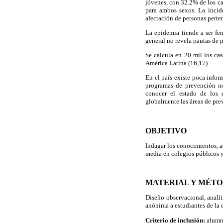
jóvenes, con 32.2% de los cas
para ambos sexos. La incid
afectación de personas perte
La epidemia tiende a ser fe
general no revela pautas de 
Se calcula en 20 mil los cas
América Latina (16,17).
En el país existe poca infor
programas de prevención no
conocer el estado de los c
globalmente las áreas de pre
OBJETIVO
Indagar los conocimientos, a
media en colegios públicos 
MATERIAL Y MÉT
Diseño observacional, analít
anónima a estudiantes de la 
Criterio de inclusión:
alumn