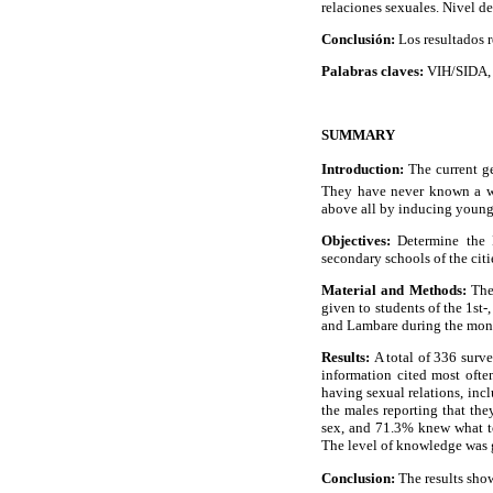
relaciones sexuales. Nivel d
Conclusión:
Los resultados r
Palabras claves:
VIH/SIDA, j
SUMMARY
Introduction:
The current ge
They have never known a wo
above all by inducing young 
Objectives:
Determine the 
secondary schools of the cit
Material and Methods:
The
given to students of the 1st
and Lambare during the mont
Results:
A total of 336 surv
information cited most ofte
having sexual relations, inc
the males reporting that the
sex, and 71.3% knew what to 
The level of knowledge was g
Conclusion:
The results show