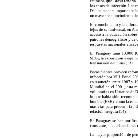
estimaba que Brasil tendría
los casos de infección. Los r
De una manera importante la 
un mayor reconocimiento de lo
El conocimiento y la informa
lejos de ser universal, en A
acceso a la educación sobre
patrones demográficos y de de
respuestas nacionales eficace
En Paraguay unas 13.000 (6
SIDA, la exposición a equipo
transmisión del virus (13).
Pocas fuentes proveen infor
infección por VIH. Por el 20
en Asunción, entre 1987 y 1
Mundial en el 2001, esta m
voluntarios en Usuarios de D
lo que había sido reconoci
hombre (HSH), como la estadí
más vías para prevenir la i
relación riesgosa (14).
En Paraguay se han notifica
constante, sin aceleraciones 
La mayor proporción de pers