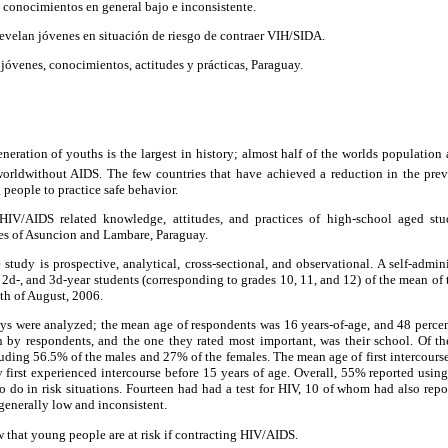
e conocimientos en general bajo e inconsistente.
evelan jóvenes en situación de riesgo de contraer VIH/SIDA.
óvenes, conocimientos, actitudes y prácticas, Paraguay.
neration of youths is the largest in history; almost half of the worlds population 
rldwithout AIDS. The few countries that have achieved a reduction in the pre
people to practice safe behavior.
HIV/AIDS related knowledge, attitudes, and practices of high-school aged stu
ies of Asuncion and Lambare, Paraguay.
 study is prospective, analytical, cross-sectional, and observational. A self-admi
-, 2d-, and 3d-year students (corresponding to grades 10, 11, and 12) of the mean of
h of August, 2006.
eys were analyzed; the mean age of respondents was 16 years-of-age, and 48 perce
n by respondents, and the one they rated most important, was their school. Of t
luding 56.5% of the males and 27% of the females. The mean age of first intercours
y first experienced intercourse before 15 years of age. Overall, 55% reported usin
do in risk situations. Fourteen had had a test for HIV, 10 of whom had also repo
enerally low and inconsistent.
 that young people are at risk if contracting HIV/AIDS.