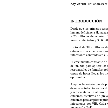
Key words:
HIV; adolescent h
INTRODUCCIÓN
Desde que los primeros casos
Inmunodeficiencia Humana (V
y 25 millones de muertes. 
nuevos infectados y 38.6 mil
Un total de 39.5 millones d
estimados en el mismo año
infecciones contraídas en el 
El crecimiento constante de 
del mundo para aplicar los 
responsables de formular po
capaz de hacer llegar los m
oportunidad.
Ampliar las estrategias de p
de nuevas infecciones por el
y representaría un ahorro d
esfuerzos efectivos de prev
esfuerzos para ampliar rápida
infecciones por VIH. Cada v
prevención (2-4).