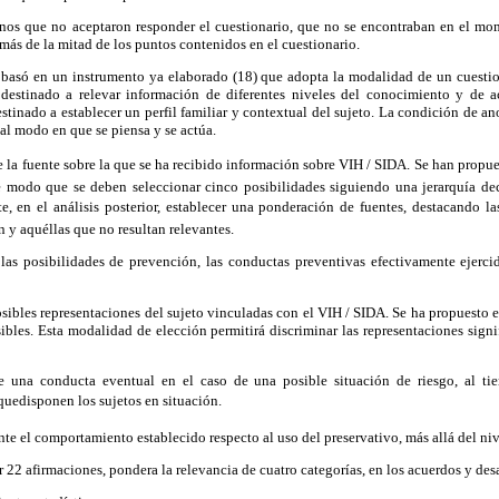
os que no aceptaron responder el cuestionario, que no se encontraban en el mom
más de la mitad de los puntos contenidos en el cuestionario.
e basó en un instrumento ya elaborado (18) que adopta la modalidad de un cuesti
 destinado a relevar información de diferentes niveles del conocimiento y de ac
estinado a establecer un perfil familiar y contextual del sujeto. La condición de a
 al modo en que se piensa y se actúa.
e la fuente sobre la que se ha recibido información sobre VIH / SIDA. Se han propu
 modo que se deben seleccionar cinco posibilidades siguiendo una jerarquía de
ite, en el análisis posterior, establecer una ponderación de fuentes, destacando l
n y aquéllas que no resultan relevantes.
 las posibilidades de prevención, las conductas preventivas efectivamente ejercid
osibles representaciones del sujeto vinculadas con el VIH / SIDA. Se ha propuesto e
ibles. Esta modalidad de elección permitirá discriminar las representaciones signif
e una conducta eventual en el caso de una posible situación de riesgo, al ti
edisponen los sujetos en situación.
nte el comportamiento establecido respecto al uso del preservativo, más allá del ni
 22 afirmaciones, pondera la relevancia de cuatro categorías, en los acuerdos y des