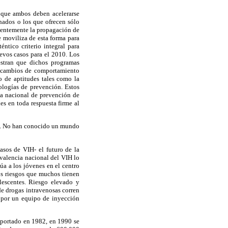
y que ambos deben acelerarse
nados o los que ofrecen sólo
rgentemente la propagación de
e moviliza de esta forma para
ntico criterio integral para
uevos casos para el 2010. Los
estran que dichos programas
ir cambios de comportamiento
lo de aptitudes tales como la
nologías de prevención. Estos
ma nacional de prevención de
s en toda respuesta firme al
ños. No han conocido un mundo
sos de VIH- el futuro de la
evalencia nacional del VIH lo
a a los jóvenes en el centro
los riesgos que muchos tienen
lescentes. Riesgo elevado y
de drogas intravenosas corren
n por un equipo de inyección
eportado en 1982, en 1990 se