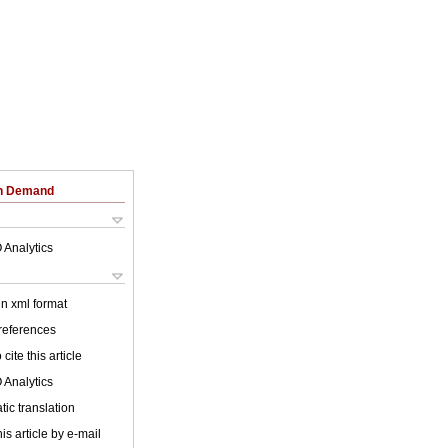
on Demand
 Analytics
 in xml format
 references
cite this article
 Analytics
ic translation
is article by e-mail