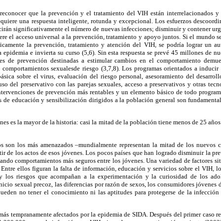
 reconocer que la prevención y el tratamiento del VIH están interrelacionados 
quiere una respuesta inteligente, rotunda y excepcional. Los esfuerzos descoordi
cirán significativamente el número de nuevas infecciones; disminuir y contener u
re el acceso universal a la prevención, tratamiento y apoyo juntos. Si el mundo s
camente la prevención, tratamiento y atención del VIH, se podría lograr un auté
a epidemia e invierta su curso (5,6). Sin esta respuesta se prevé 45 millones de n
ones de prevención destinadas a estimular cambios en el comportamiento demu
s comportamientos sexualesde riesgo (3,7,8). Los programas orientados a induc
ásica sobre el virus, evaluación del riesgo personal, asesoramiento del desarrol
so del preservativo con las parejas sexuales, acceso a preservativos y otras tec
ntervenciones de prevención más rentables y un elemento básico de todo progra
 de educación y sensibilización dirigidos a la población general son fundamentale
nes es la mayor de la historia: casi la mitad de la población tiene menos de 25 a
s son los más amenazados –mundialmente representan la mitad de los nuevos ca
ir de los actos de esos jóvenes. Los pocos países que han logrado disminuir la pr
ando comportamientos más seguros entre los jóvenes. Una variedad de factores sitú
 Entre ellos figuran la falta de información, educación y servicios sobre el VIH, 
, y los riesgos que acompañan a la experimentación y la curiosidad de los ado
nicio sexual precoz, las diferencias por razón de sexos, los consumidores jóvenes 
pueden no tener el conocimiento ni las aptitudes para protegerse de la infecció
s más tempranamente afectados por la epidemia de SIDA. Después del primer caso r