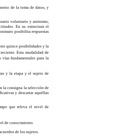
ento de la toma de datos, y
onario voluntario y anónimo,
titudes. En su estructura el
nonimato posibilita respuestas
esto quince posibilidades y la
creciente. Esta modalidad de
as vías fundamentales para la
as y la etapa y el sujeto de
n la consigna la selección de
icativas y descartar aquéllas
empo que releva el nivel de
vel de conocimiento.
acuerdos de los sujetos.