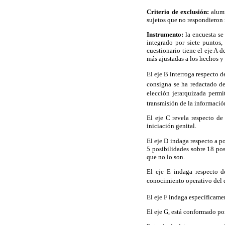
Criterio de exclusión:
alumn
sujetos que no respondieron 
Instrumento:
la encuesta s
integrado por siete puntos,
cuestionario tiene el eje A d
más ajustadas a los hechos y
El eje B interroga respecto d
consigna se ha redactado de
elección jerarquizada perm
transmisión de la informació
El eje C revela respecto de
iniciación genital.
El eje D indaga respecto a p
5 posibilidades sobre 18 pos
que no lo son.
El eje E indaga respecto d
conocimiento operativo del qu
El eje F indaga específicame
El eje G, está conformado por