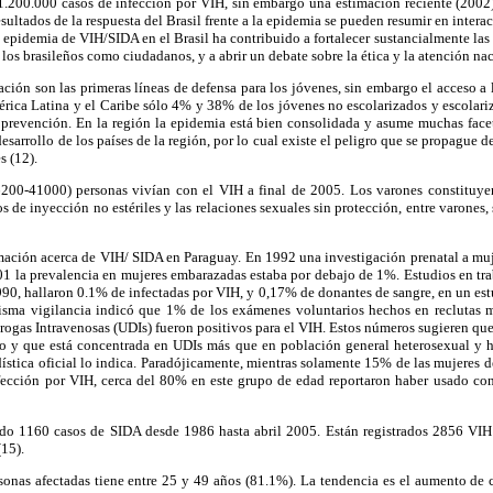
 1.200.000 casos de infección por VIH, sin embargo una estimación reciente (200
esultados de la respuesta del Brasil frente a la epidemia se pueden resumir en intera
epidemia de VIH/SIDA en el Brasil ha contribuido a fortalecer sustancialmente las 
s brasileños como ciudadanos, y a abrir un debate sobre la ética y la atención naci
ción son las primeras líneas de defensa para los jóvenes, sin embargo el acceso a
mérica Latina y el Caribe sólo 4% y 38% de los jóvenes no escolarizados y escolar
 prevención. En la región la epidemia está bien consolidada y asume muchas facet
sarrollo de los países de la región, por lo cual existe el peligro que se propague 
s (12).
200-41000) personas vivían con el VIH a final de 2005. Los varones constituyen
s de inyección no estériles y las relaciones sexuales sin protección, entre varones,
mación acerca de VIH/ SIDA en Paraguay. En 1992 una investigación prenatal a mu
01 la prevalencia en mujeres embarazadas estaba por debajo de 1%. Estudios en tr
990, hallaron 0.1% de infectadas por VIH, y 0,17% de donantes de sangre, en un es
isma vigilancia indicó que 1% de los exámenes voluntarios hechos en reclutas 
rogas Intravenosas (UDIs) fueron positivos para el VIH. Estos números sugieren que
do y que está concentrada en UDIs más que en población general heterosexual y 
stica oficial lo indica. Paradójicamente, mientras solamente 15% de las mujeres 
nfección por VIH, cerca del 80% en este grupo de edad reportaron haber usado co
do 1160 casos de SIDA desde 1986 hasta abril 2005. Están registrados 2856 VIH 
(15).
onas afectadas tiene entre 25 y 49 años (81.1%). La tendencia es el aumento de ca