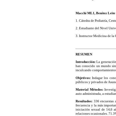
Macchi ML1, Benítez Leite 
1. Cátedra de Pediatría, Cen
2. Estudiante del Nivel Uni
3. Instructor Medicina de 
RESUMEN
Introducción:
La generación 
han conocido un mundo sin 
inculcando comportamientos 
Objetivos:
Indagar los con
públicos y privados de Asun
Material Métodos:
Investig
auto administrada, a estudian
Resultados:
336 encuestas 
frecuencia y la más importa
iniciación sexual de 14,6 a
relaciones ocasionales. 71.3%