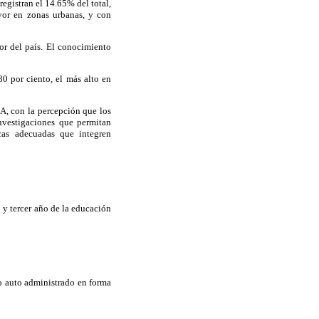
registran el 14.65% del total,
yor en zonas urbanas, y con
or del país. El conocimiento
80 por ciento, el más alto en
DA, con la percepción que los
nvestigaciones que permitan
icas adecuadas que integren
 y tercer año de la educación
io auto administrado en forma