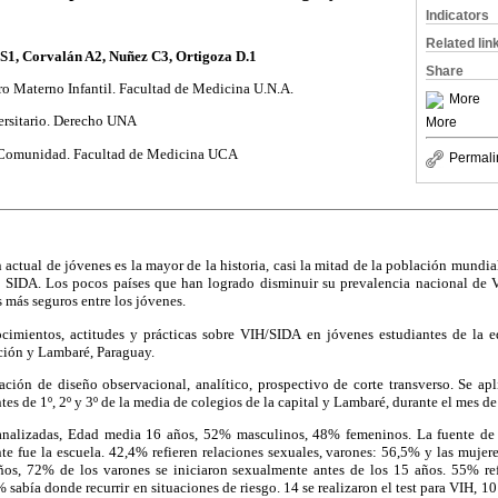
Indicators
Related lin
S1, Corvalán A2, Nuñez C3, Ortigoza D.1
Share
tro Materno Infantil. Facultad de Medicina U.N.A.
More
versitario. Derecho UNA
More
la Comunidad. Facultad de Medicina UCA
Permali
actual de jóvenes es la mayor de la historia, casi la mitad de la población mundi
SIDA. Los pocos países que han logrado disminuir su prevalencia nacional de 
más seguros entre los jóvenes.
ocimientos, actitudes y prácticas sobre VIH/SIDA en jóvenes estudiantes de la 
ción y Lambaré, Paraguay.
ación de diseño observacional, analítico, prospectivo de corte transverso. Se ap
tes de 1º, 2º y 3º de la media de colegios de la capital y Lambaré, durante el mes d
analizadas, Edad media 16 años, 52% masculinos, 48% femeninos. La fuente de
nte fue la escuela. 42,4% refieren relaciones sexuales, varones: 56,5% y las muje
ños, 72% de los varones se iniciaron sexualmente antes de los 15 años. 55% refi
 sabía donde recurrir en situaciones de riesgo. 14 se realizaron el test para VIH, 10