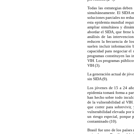
Todas las estrategias deben
simultáneamente. El SIDA re
soluciones parciales no redu
esta epidemia mundial requie
ampliar simultánea y dinámi
abordar el SIDA, que frene l
análisis de las intervenci
reducen la frecuencia de lo
suelen incluir información b
capacidad para negociar el u
programas constituyen las i
VIH. Los programas públicos
VIH (3).
La generación actual de jóve
sin SIDA (9).
Los jóvenes de 15 a 24 año
epidemia tomará forma a part
han hecho sobre todo inculc
de la vulnerabilidad al VIH.
que correr para sobrevivir
vulnerabilidad elevada por i
un riesgo especial, porque 
contaminado (10).
Brasil fue uno de los paíse