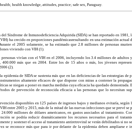
ealth; health knowledge, attitudes, practice; safe sex, Paraguay.
 del Síndrome de Inmunodeficiencia Adquirida (SIDA) se han reportado en 1981, la
IH) ha crecido en proporciones pandémicasresultando en una estimación actual d
Durante el 2005 solamente, se ha estimado que 2.8 millones de personas murier
lones viviendo con VIH (1).
e personas vivían con el VIH en el 2006, incluyendo los 3.4 millones de adultos y
, 400.000 más que en 2004. Entre los de 15 años o más, los jóvenes represen
2006 (2).
la epidemia de SIDA se sustenta más que en las deficiencias de las estrategias de 
instrumentos altamente eficaces de que dispone con miras a contener la propag
líticas se niegan a poner en marcha medidas cuya eficacia ha quedado demostrada. 
étodos de prevención de reconocida eficacia a las personas que lo necesitan s
revención disponibles en 125 países de ingresos bajos y medianos evitaría, según 
 VIH entre 2005 y 2015, más de la mitad de las nuevas infecciones que se prevé se 
e 24.000 millones de dólares americanos, en gastos asociados al tratamiento. C
ención se podría reducir dramáticamente los recursos necesarios para el tratami
mente y sostener el acceso al tratamiento antiretroviral se verán debilitados si no s
ez se reconoce más que para ir por delante de la epidemia deben ampliarse e int