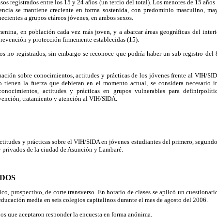
os registrados entre los 15 y 24 años (un tercio del total). Los menores de 15 años 
encia se mantiene creciente en forma sostenida, con predominio masculino, ma
necientes a grupos etáreos jóvenes, en ambos sexos.
menina, en población cada vez más joven, y a abarcar áreas geográficas del interi
prevención y protección firmemente establecidas (15).
os no registrados, sin embargo se reconoce que podría haber un sub registro del 
mación sobre conocimientos, actitudes y prácticas de los jóvenes frente al VIH/SI
 tienen la fuerza que debieran en el momento actual, se considera necesario i
onocimientos, actitudes y prácticas en grupos vulnerables para definirpolít
vención, tratamiento y atención al VIH/SIDA.
ctitudes y prácticas sobre el VIH/SIDA en jóvenes estudiantes del primero, segundo
y privados de la ciudad de Asunción y Lambaré.
ODOS
ico, prospectivo, de corte transverso. En horario de clases se aplicó un cuestionar
educación media en seis colegios capitalinos durante el mes de agosto del 2006.
os que aceptaron responder la encuesta en forma anónima.