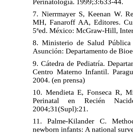
Perinatología. 1999;3:633-44.
7. Nierrmayer S, Keenan W. Re
MH, Fanaroff AA, Editores. Cui
5ªed. México: McGraw-Hill, Inte
8. Ministerio de Salud Pública 
Asunción: Departamento de Bioes
9. Cátedra de Pediatría. Depart
Centro Materno Infantil. Parag
2004. (en prensa)
10. Mendieta E, Fonseca R, Mi
Perinatal en Recién Nacid
2004;31(Supl):21.
11. Palme-Kilander C. Method
newborn infants: A national surv