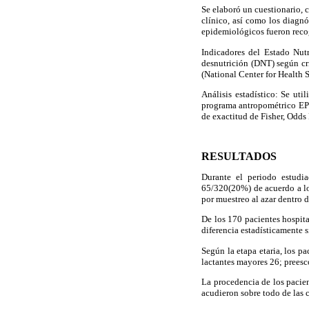
Se elaboró un cuestionario, 
clínico, así como los diagnó
epidemiológicos fueron recog
Indicadores del Estado Nutr
desnutrición (DNT) según cr
(National Center for Health S
Análisis estadístico: Se ut
programa antropométrico EPI
de exactitud de Fisher, Odds 
RESULTADOS
Durante el periodo estudi
65/320(20%) de acuerdo a los
por muestreo al azar dentro d
De los 170 pacientes hospita
diferencia estadísticamente s
Según la etapa etaria, los p
lactantes mayores 26; preesc
La procedencia de los pacie
acudieron sobre todo de las 