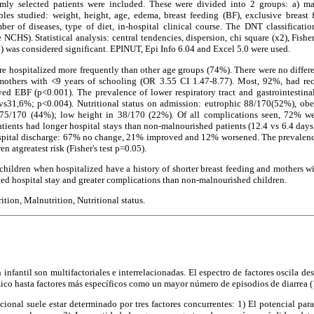
mly selected patients were included. These were divided into 2 groups: a) m
les studied: weight, height, age, edema, breast feeding (BF), exclusive breast
er of diseases, type of diet, in-hospital clinical course. The DNT classifica
e NCHS). Statistical analysis: central tendencies, dispersion, chi square (x2), Fishe
) was considered significant. EPINUT, Epi Info 6.04 and Excel 5.0 were used.
re hospitalized more frequently than other age groups (74%). There were no differen
mothers with <9 years of schooling (OR 3.55 CI 1.47-8.77). Most, 92%, had re
ed EBF (p<0.001). The prevalence of lower respiratory tract and gastrointestinal 
s31,6%; p<0.004). Nutritional status on admission: eutrophic 88/170(52%), obe
75/170 (44%); low height in 38/170 (22%). Of all complications seen, 72% we
tients had longer hospital stays than non-malnourished patients (12.4 vs 6.4 days
ospital discharge: 67% no change, 21% improved and 12% worsened. The prevalence
n atgreatest risk (Fisher's test p=0.05).
ildren when hospitalized have a history of shorter breast feeding and mothers wit
nged hospital stay and greater complications than non-malnourished children.
tion, Malnutrition, Nutritional status.
 infantil son multifactoriales e interrelacionadas. El espectro de factores oscila des
co hasta factores más específicos como un mayor número de episodios de diarrea (
cional suele estar determinado por tres factores concurrentes: 1) El potencial par