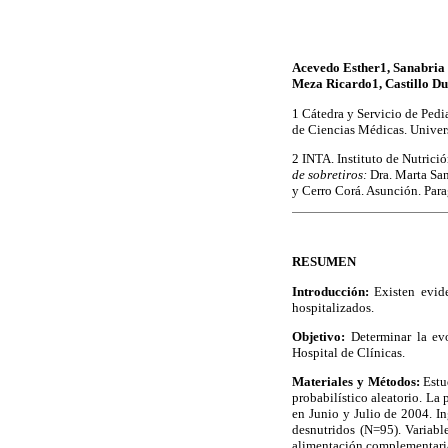
Acevedo Esther1, Sanabria
Meza Ricardo1, Castillo Du
1 Cátedra y Servicio de Pedia
de Ciencias Médicas. Univer
2 INTA. Instituto de Nutrici
de sobretiros:
Dra. Marta San
y Cerro Corá. Asunción. Par
RESUMEN
Introducción:
Existen evide
hospitalizados.
Objetivo:
Determinar la ev
Hospital de Clínicas.
Materiales y Métodos:
Estu
probabilístico aleatorio. La
en Junio y Julio de 2004. I
desnutridos (N=95). Variabl
alimentación complementaria,