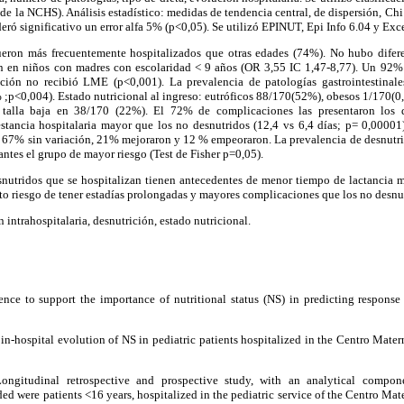
e la NCHS). Análisis estadístico: medidas de tendencia central, de dispersión, Chi c
ró significativo un error alfa 5% (p<0,05). Se utilizó EPINUT, Epi Info 6.04 y Exce
fueron más frecuentemente hospitalizados que otras edades (74%). No hubo difer
n en niños con madres con escolaridad < 9 años (OR 3,55 IC 1,47-8,77). Un 92% 
ción no recibió LME (p<0,001). La prevalencia de patologías gastrointestinal
 ;p<0,004). Estado nutricional al ingreso: eutróficos 88/170(52%), obesos 1/170(0
 talla baja en 38/170 (22%). El 72% de complicaciones las presentaron los d
stancia hospitalaria mayor que los no desnutridos (12,4 vs 6,4 días; p= 0,00001
: 67% sin variación, 21% mejoraron y 12 % empeoraron. La prevalencia de desnutric
antes el grupo de mayor riesgo (Test de Fisher p=0,05).
snutridos que se hospitalizan tienen antecedentes de menor tiempo de lactancia 
to riesgo de tener estadías prolongadas y mayores complicaciones que los no desnu
 intrahospitalaria, desnutrición, estado nutricional.
ence to support the importance of nutritional status (NS) in predicting response 
in-hospital evolution of NS in pediatric patients hospitalized in the Centro Matern
Longitudinal retrospective and prospective study, with an analytical compo
ded were patients <16 years, hospitalized in the pediatric service of the Centro Mat