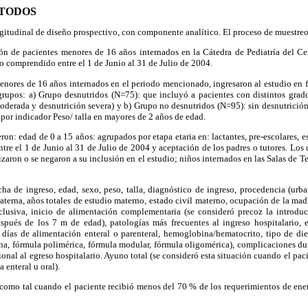
ÉTODOS
ngitudinal de diseño prospectivo, con componente analítico. El proceso de muestreo 
ión de pacientes menores de 16 años internados en la Cátedra de Pediatría del C
 comprendido entre el 1 de Junio al 31 de Julio de 2004.
enores de 16 años internados en el periodo mencionado, ingresaron al estudio en 
rupos: a) Grupo desnutridos (N=75): que incluyó a pacientes con distintos grado
oderada y desnutrición severa) y b) Grupo no desnutridos (N=95): sin desnutrició
por indicador Peso/ talla en mayores de 2 años de edad.
eron: edad de 0 a 15 años: agrupados por etapa etaria en: lactantes, pre-escolares, 
ntre el 1 de Junio al 31 de Julio de 2004 y aceptación de los padres o tutores. Los 
zaron o se negaron a su inclusión en el estudio; niños internados en las Salas de T
cha de ingreso, edad, sexo, peso, talla, diagnóstico de ingreso, procedencia (urban
terna, años totales de estudio materno, estado civil materno, ocupación de la madr
xclusiva, inicio de alimentación complementaria (se consideró precoz la introdu
spués de los 7 m de edad), patologías más frecuentes al ingreso hospitalario, e
 días de alimentación enteral o parenteral, hemoglobina/hematocrito, tipo de die
na, fórmula polimérica, fórmula modular, fórmula oligomérica), complicaciones dur
ional al egreso hospitalario. Ayuno total (se consideró esta situación cuando el pac
 enteral u oral).
 como tal cuando el paciente recibió menos del 70 % de los requerimientos de ener