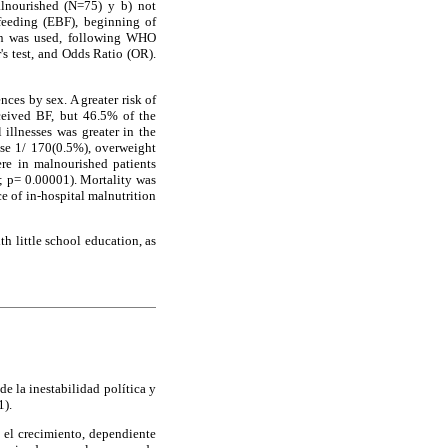
alnourished (N=75) y b) not
 feeding (EBF), beginning of
tion was used, following WHO
r's test, and Odds Ratio (OR).
ces by sex. A greater risk of
ceived BF, but 46.5% of the
illnesses was greater in the
se 1/ 170(0.5%), overweight
re in malnourished patients
; p= 0.00001). Mortality was
 of in-hospital malnutrition
h little school education, as
de la inestabilidad política y
1).
a el crecimiento, dependiente