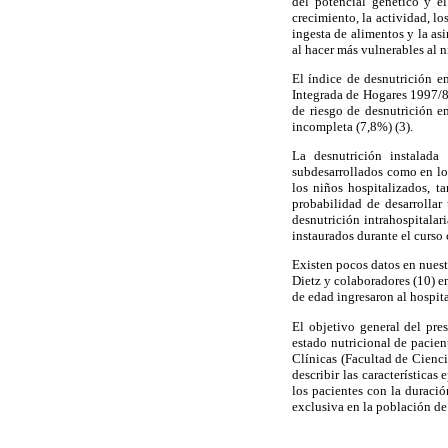
del potencial genético y e
crecimiento, la actividad, lo
ingesta de alimentos y la as
al hacer más vulnerables al n
El índice de desnutrición e
Integrada de Hogares 1997/8,
de riesgo de desnutrición e
incompleta (7,8%) (3).
La desnutrición instalada
subdesarrollados como en los
los niños hospitalizados, 
probabilidad de desarrollar
desnutrición intrahospitalar
instaurados durante el curso c
Existen pocos datos en nuestr
Dietz y colaboradores (10) e
de edad ingresaron al hospit
El objetivo general del pre
estado nutricional de pacien
Clínicas (Facultad de Cienc
describir las características
los pacientes con la duració
exclusiva en la población de