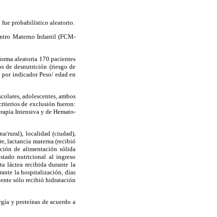
fue probabilístico aleatorio.
entro Materno Infantil (FCM-
forma aleatoria 170 pacientes
s de desnutrición (riesgo de
n por indicador Peso/ edad en
escolares, adolescentes, ambos
criterios de exclusión fueron:
erapia Intensiva y de Hemato-
a/rural), localidad (ciudad),
e, lactancia materna (recibió
cción de alimentación sólida
stado nutricional al ingreso
ta láctea recibida durante la
ante la hospitalización, días
iente sólo recibió hidratación
gía y proteínas de acuerdo a