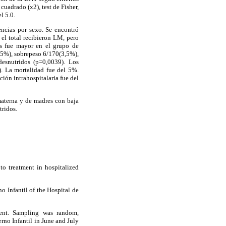
uadrado (x2), test de Fisher,
l 5.0.
encias por sexo. Se encontró
el total recibieron LM, pero
es fue mayor en el grupo de
,5%), sobrepeso 6/170(3,5%),
esnutridos (p=0,0039). Los
). La mortalidad fue del 5%.
ión intrahospitalaria fue del
materna y de madres con baja
tridos.
to treatment in hospitalized
o Infantil of the Hospital de
nent. Sampling was random,
erno Infantil in June and July