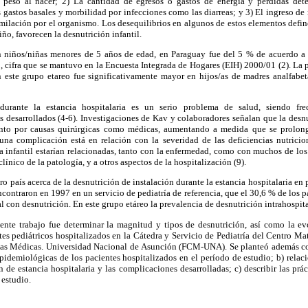
l peso al nacer; 2) La cantidad de egresos o gastos de energía y pérdidas det
s gastos basales y morbilidad por infecciones como las diarreas; y 3) El ingreso de
imilación por el organismo. Los desequilibrios en algunos de estos elementos defin
iño, favorecen la desnutrición infantil.
n niños/niñas menores de 5 años de edad, en Paraguay fue del 5 % de acuerdo a
 cifra que se mantuvo en la Encuesta Integrada de Hogares (EIH) 2000/01 (2). La 
n este grupo etareo fue significativamente mayor en hijos/as de madres analfabe
 durante la estancia hospitalaria es un serio problema de salud, siendo fre
 desarrollados (4-6). Investigaciones de Kav y colaboradores señalan que la desn
tanto por causas quirúrgicas como médicas, aumentando a medida que se prolonga
 una complicación está en relación con la severidad de las deficiencias nutricion
ia infantil estarían relacionadas, tanto con la enfermedad, como con muchos de lo
línico de la patología, y a otros aspectos de la hospitalización (9).
o país acerca de la desnutrición de instalación durante la estancia hospitalaria en 
ncontraron en 1997 en un servicio de pediatría de referencia, que el 30,6 % de los 
al con desnutrición.
En este grupo etáreo la prevalencia de desnutrición intrahospita
sente trabajo fue determinar la magnitud y tipos de desnutrición, así como la evo
tes pediátricos hospitalizados en la Cátedra y Servicio de Pediatría del Centro Mat
ias Médicas. Universidad Nacional de Asunción (FCM-UNA). Se planteó además co
 epidemiológicas de los pacientes hospitalizados en el período de estudio; b) relac
n de estancia hospitalaria y las complicaciones desarrolladas; c) describir las prác
 estudio.