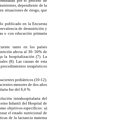
erminadas por el proceso de
 nutrientes, dependiente de la
en situaciones de riesgo, que
 lo publicado en la Encuesta
prevalencia de desnutrición y
tas o con educación primaria
cuente tanto en los países
utrición afecta al 30- 50% de
 la hospitalización (7). La
ales (8). Las causas de esta
s procedimientos terapéuticos
pacientes pediátricos (10-12).
pacientes menores de dos años
laria fue del 6,4 %.
lución intrahospitalaria del
erno Infantil del Hospital de
mo objetivos específicos: a)
ionar el estado nutricional de
ticas de la lactancia materna