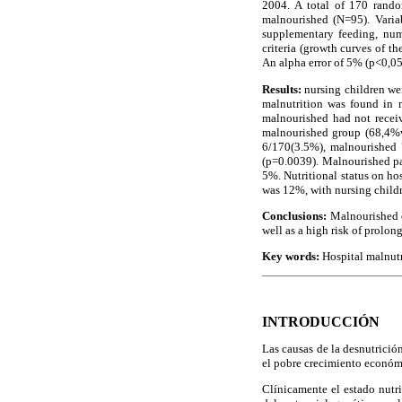
2004. A total of 170 rando
malnourished (N=95). Variab
supplementary feeding, numb
criteria (growth curves of th
An alpha error of 5% (p<0,05
Results:
nursing children we
malnutrition was found in 
malnourished had not receiv
malnourished group (68,4%v
6/170(3.5%), malnourished 
(p=0.0039). Malnourished pa
5%. Nutritional status on h
was 12%, with nursing childre
Conclusions:
Malnourished ch
well as a high risk of prolo
Key words:
Hospital malnutri
INTRODUCCIÓN
Las causas de la desnutrición
el pobre crecimiento económi
Clínicamente el estado nutri