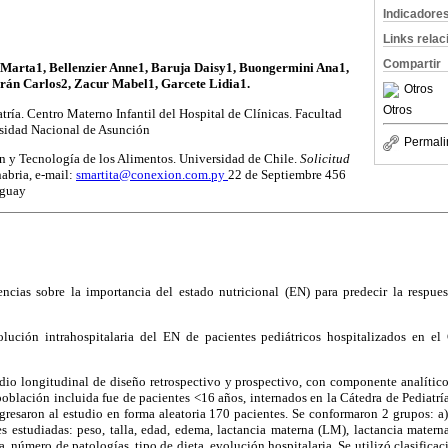
Indicadore
Links rela
Compartir
 Marta1, Bellenzier Anne1, Baruja Daisy1, Buongermini Ana1,
rán Carlos2, Zacur Mabel1, Garcete Lidia1.
Otros
Otros
tría. Centro Materno Infantil del Hospital de Clínicas. Facultad
sidad Nacional de Asunción
Permali
ón y Tecnología de los Alimentos. Universidad de Chile.
Solicitud
abria, e-mail:
smartita@conexion.com.py
22 de Septiembre 456
aguay
ncias sobre la importancia del estado nutricional (EN) para predecir la respues
olución intrahospitalaria del EN de pacientes pediátricos hospitalizados en el
dio longitudinal de diseño retrospectivo y prospectivo, con componente analítico
 población incluida fue de pacientes <16 años, internados en la Cátedra de Pediatrí
ngresaron al estudio en forma aleatoria 170 pacientes. Se conformaron 2 grupos: a
es estudiadas: peso, talla, edad, edema, lactancia materna (LM), lactancia matern
 número de patologías, tipo de dieta, evolución hospitalaria. Se utilizó clasificac