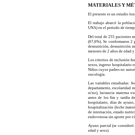
MATERIALES Y M
El presente es un estudio lo
El trabajo abarcó la poblac
UNA) en el periodo de tiempo
Del total de 255 pacientes m
(67,6%). Se conformaron 2 g
desnutrición, desnutrición m
menores de 2 años de edad y 
Los criterios de inclusión fu
sexos, ingreso hospitalario e
Niños cuyos padres no autori
oncología.
Las variables estudiadas: fe
departamento, escolaridad ma
si/no), lactancia materna e
antes de los 6m y tardía de
hospitalario, días de ayuno,
hospitalización (leche mater
de internación, estado nutric
endovenosa sin aporte por vía
Ayuno parcial (se consideró
edad y sexo).