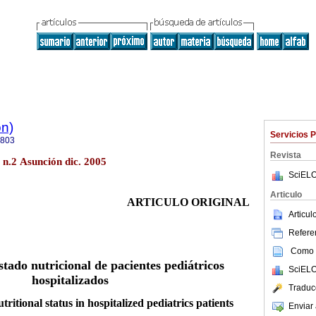
ón)
Servicios 
9803
Revista
2 n.2 Asunción dic. 2005
SciELO
Articulo
ARTICULO ORIGINAL
Articu
Referen
Como c
stado nutricional de pacientes pediátricos
SciELO
hospitalizados
Traduc
utritional status in hospitalized pediatrics patients
Enviar 