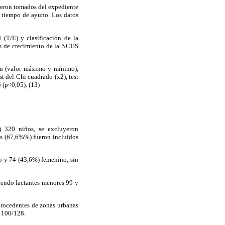
fueron tomados del expediente
 y tiempo de ayuno. Los datos
 (T/E) y clasificación de la
as de crecimiento de la NCHS
ión (valor máximo y mínimo),
 del Chi cuadrado (x2), test
 (p<0,05). (13)
) 320 niños, se excluyeron
les (67,6%%) fueron incluidos
no y 74 (43,6%) femenino, sin
siendo lactantes menores 99 y
procedentes de zonas urbanas
a 100/128.