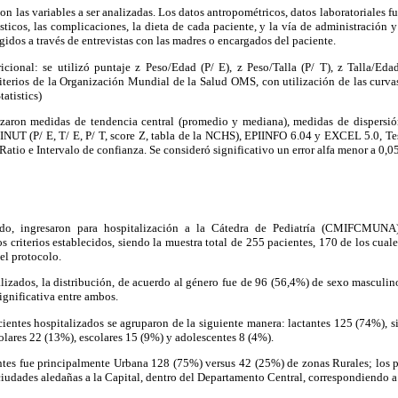
con las variables a ser analizadas. Los datos antropométricos, datos laboratoriales 
sticos, las complicaciones, la dieta de cada paciente, y la vía de administración
idos a través de entrevistas con las madres o encargados del paciente.
icional: se utilizó puntaje z Peso/Edad (P/ E), z Peso/Talla (P/ T), z Talla/Edad
iterios de la Organización Mundial de la Salud OMS, con utilización de las curv
tatistics)
ilizaron medidas de tendencia central (promedio y mediana), medidas de dispers
NUT (P/ E, T/ E, P/ T, score Z, tabla de la NCHS), EPIINFO 6.04 y EXCEL 5.0, Test
Ratio e Intervalo de confianza. Se consideró significativo un error alfa menor a 0,05
ado, ingresaron para hospitalización a la Cátedra de Pediatría (CMIFCMUNA
 criterios establecidos, siendo la muestra total de 255 pacientes, 170 de los cua
el protocolo.
lizados, la distribución, de acuerdo al género fue de 96 (56,4%) de sexo masculi
ignificativa entre ambos.
acientes hospitalizados se agruparon de la siguiente manera: lactantes 125 (74%), 
olares 22 (13%), escolares 15 (9%) y adolescentes 8 (4%).
ntes fue principalmente Urbana 128 (75%) versus 42 (25%) de zonas Rurales; los 
ciudades aledañas a la Capital, dentro del Departamento Central, correspondiendo 