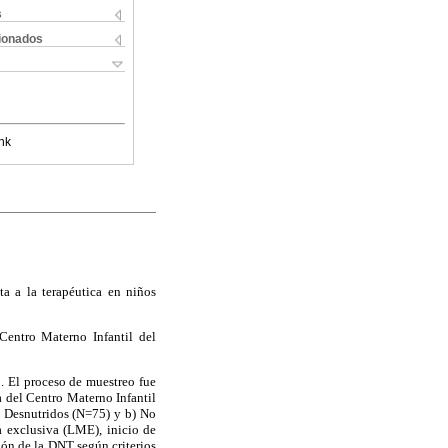
s
cionados
nk
ta a la terapéutica en niños
 Centro Materno Infantil del
. El proceso de muestreo fue
a del Centro Materno Infantil
) Desnutridos (N=75) y b) No
a exclusiva (LME), inicio de
ión de la DNT según criterios