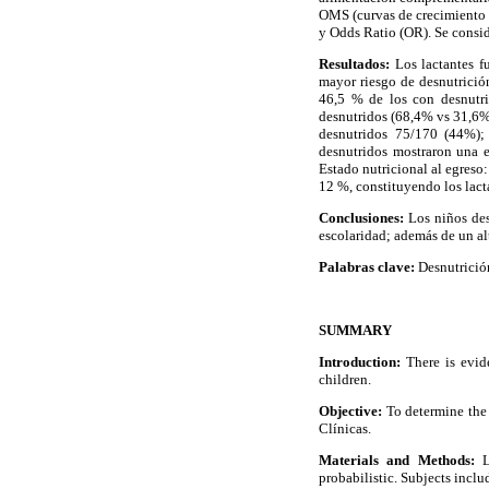
OMS (curvas de crecimiento d
y Odds Ratio (OR). Se conside
Resultados:
Los lactantes 
mayor riesgo de desnutrició
46,5 % de los con desnutri
desnutridos (68,4% vs 31,6%
desnutridos 75/170 (44%);
desnutridos mostraron una e
Estado nutricional al egreso
12 %, constituyendo los lact
Conclusiones:
Los niños de
escolaridad; además de un al
Palabras clave:
Desnutrición
SUMMARY
Introduction:
There is evid
children.
Objective:
To determine the 
Clínicas.
Materials and Methods:
probabilistic. Subjects inclu