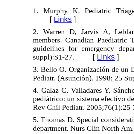
1. Murphy K. Pediatric Triag
[
Links
]
2. Warren D, Jarvis A, Lebla
members. Canadian Paediatric T
guidelines for emergency dep
[
Links
]
suppl):S1-27.
3. Bello O. Organización de un 
Pediatr. (Asunción). 1998; 25 Su
4. Galaz C, Valladares Y, Sánch
pediátrico: un sistema efectivo de
Rev Chil Pediatr. 2005;76(1):25
5. Thomas D. Special considerati
department. Nurs Clin North Am