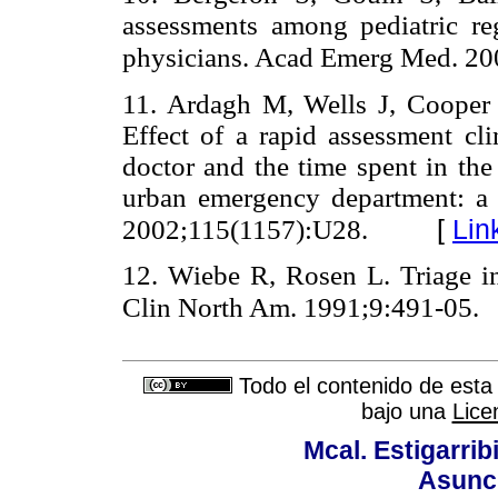
assessments among pediatric re
physicians. Acad Emerg Med. 2
11. Ardagh M, Wells J, Cooper
Effect of a rapid assessment cl
doctor and the time spent in the
urban emergency department: a c
[
Lin
2002;115(1157):U28.
12. Wiebe R, Rosen L. Triage 
Clin North Am. 1991;9:491-05.
Todo el contenido de esta 
bajo una
Lice
Mcal. Estigarrib
Asunci