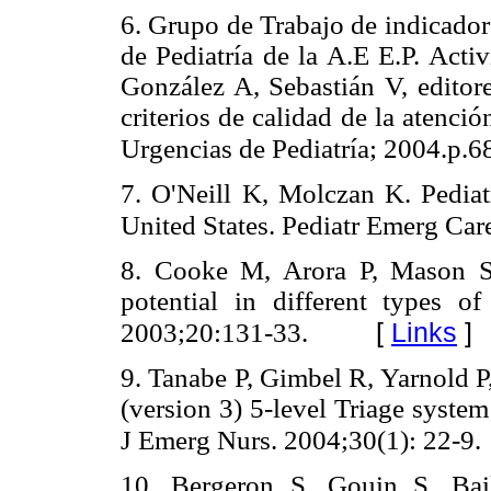
6. Grupo de Trabajo de indicador
de Pediatría de la A.E E.P. Acti
González A, Sebastián V, editore
criterios de calidad de la atenci
Urgencias de Pediatría; 2004.p.6
7. O'Neill K, Molczan K. Pediatr
United States. Pediatr Emerg Ca
8. Cooke M, Arora P, Mason S.
potential in different types 
[
Links
]
2003;20:131-33.
9. Tanabe P, Gimbel R, Yarnold 
(version 3) 5-level Triage syste
J Emerg Nurs. 2004;30(1): 22-9.
10. Bergeron S, Gouin S, Bai