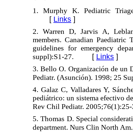
1. Murphy K. Pediatric Triag
[
Links
]
2. Warren D, Jarvis A, Lebla
members. Canadian Paediatric T
guidelines for emergency dep
[
Links
]
suppl):S1-27.
3. Bello O. Organización de un 
Pediatr. (Asunción). 1998; 25 Su
4. Galaz C, Valladares Y, Sánch
pediátrico: un sistema efectivo de
Rev Chil Pediatr. 2005;76(1):25
5. Thomas D. Special considerati
department. Nurs Clin North Am