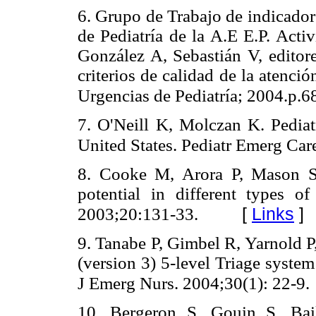
6. Grupo de Trabajo de indicador
de Pediatría de la A.E E.P. Acti
González A, Sebastián V, editore
criterios de calidad de la atenci
Urgencias de Pediatría; 2004.p.6
7. O'Neill K, Molczan K. Pediatr
United States. Pediatr Emerg Ca
8. Cooke M, Arora P, Mason S.
potential in different types 
[
Links
]
2003;20:131-33.
9. Tanabe P, Gimbel R, Yarnold 
(version 3) 5-level Triage syste
J Emerg Nurs. 2004;30(1): 22-9.
10. Bergeron S, Gouin S, Bai