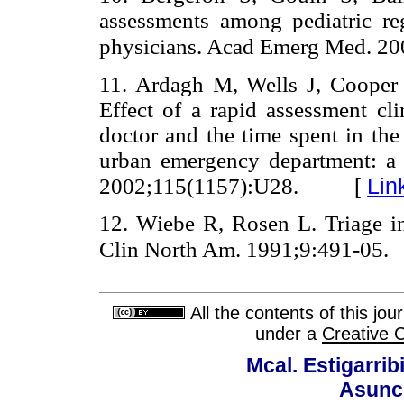
assessments among pediatric re
physicians. Acad Emerg Med. 2
11. Ardagh M, Wells J, Cooper
Effect of a rapid assessment cl
doctor and the time spent in the
urban emergency department: a c
[
Lin
2002;115(1157):U28.
12. Wiebe R, Rosen L. Triage 
Clin North Am. 1991;9:491-05.
All the contents of this jo
under a
Creative 
Mcal. Estigarrib
Asunci