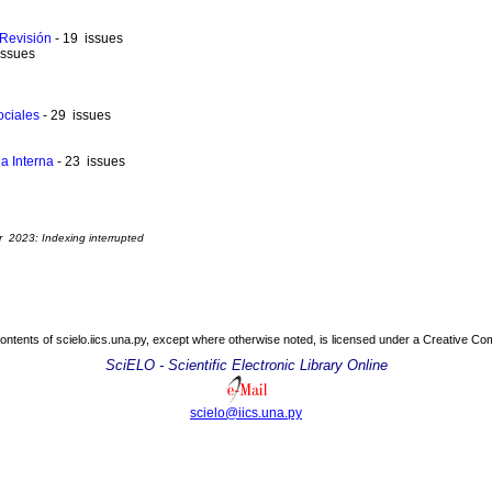
 Revisión
- 19 issues
issues
Sociales
- 29 issues
na Interna
- 23 issues
r 2023: Indexing interrupted
contents of scielo.iics.una.py, except where otherwise noted, is licensed under a
Creative Com
SciELO - Scientific Electronic Library Online
scielo@iics.una.py