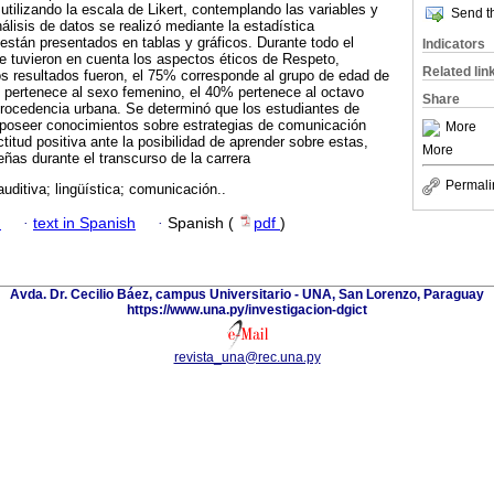
, utilizando la escala de Likert, contemplando las variables y
Send th
nálisis de datos se realizó mediante la estadística
 están presentados en tablas y gráficos. Durante todo el
Indicators
e tuvieron en cuenta los aspectos éticos de Respeto,
Related lin
os resultados fueron, el 75% corresponde al grupo de edad de
 pertenece al sexo femenino, el 40% pertenece al octavo
Share
rocedencia urbana. Se determinó que los estudiantes de
 poseer conocimientos sobre estrategias de comunicación
More
titud positiva ante la posibilidad de aprender sobre estas,
More
ñas durante el transcurso de la carrera
Permali
uditiva; lingüística; comunicación..
h
·
text in Spanish
·
Spanish (
pdf
)
Avda. Dr. Cecilio Báez, campus Universitario - UNA, San Lorenzo, Paraguay
https://www.una.py/investigacion-dgict
revista_una@rec.una.py