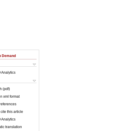
on Demand
 Analytics
h (pdf)
 in xml format
 references
cite this article
 Analytics
ic translation