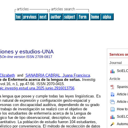
ciones y estudios-UNA
Services 
5
On-line version
ISSN
2709-0817
Journal
SciELO
lizabeth
and
SANABRIA CABRAL, Juana Francisca
.
Article
e de Enfermería acerca de la lengua de señas.
Investig.
 vol.16, n.1, pp.47-56. ISSN 2070-0415.
Spanis
dgic.investig.estud.una.2025.junio.2916013756
.
Article
 lengua que posee y cumple todas las leyes lingüísticas. Es
natural de expresión y configuración gesto-espacial y
Article
ersonas con discapacidad auditiva, dependiendo de su grado
 trabajo de investigación se realizó con el objetivo de
How to 
e los estudiantes de enfermería acerca de la Lengua de
SciELO
ico fue de tipo observacional, descriptivo, de corte
antitativo. La población de estudio fueron 104 estudiantes,
Automat
lístico por conveniencia. El método de recolección de datos