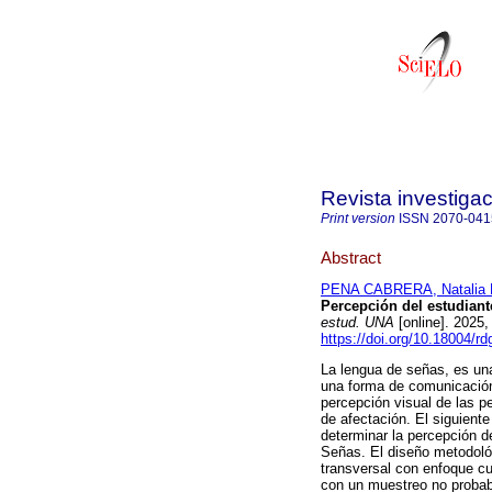
Revista investiga
Print version
ISSN
2070-041
Abstract
PENA CABRERA, Natalia E
Percepción del estudiant
estud. UNA
[online]. 2025,
https://doi.org/10.18004/r
La lengua de señas, es una
una forma de comunicación 
percepción visual de las p
de afectación. El siguiente
determinar la percepción d
Señas. El diseño metodológ
transversal con enfoque cu
con un muestreo no probabi