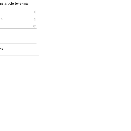
is article by e-mail
ks
nk