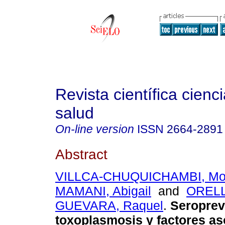
Revista científica cienc
salud
On-line version
ISSN
2664-2891
Abstract
VILLCA-CHUQUICHAMBI, Mo
MAMANI, Abigail
and
OREL
GUEVARA, Raquel
.
Seroprev
toxoplasmosis y factores a