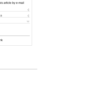
is article by e-mail
ks
nk