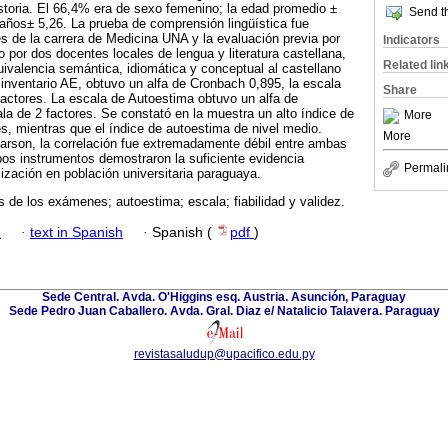
storia. El 66,4% era de sexo femenino; la edad promedio ±
Send th
años± 5,26. La prueba de comprensión lingüística fue
s de la carrera de Medicina UNA y la evaluación previa por
Indicators
 por dos docentes locales de lengua y literatura castellana,
Related lin
uivalencia semántica, idiomática y conceptual al castellano
inventario AE, obtuvo un alfa de Cronbach 0,895, la escala
Share
factores. La escala de Autoestima obtuvo un alfa de
a de 2 factores. Se constató en la muestra un alto índice de
More
, mientras que el índice de autoestima de nivel medio.
More
arson, la correlación fue extremadamente débil entre ambas
os instrumentos demostraron la suficiente evidencia
Permali
lización en población universitaria paraguaya.
 de los exámenes; autoestima; escala; fiabilidad y validez.
h
·
text in Spanish
·
Spanish (
pdf
)
Sede Central. Avda. O'Higgins esq. Austria. Asunción, Paraguay
Sede Pedro Juan Caballero. Avda. Gral. Diaz e/ Natalicio Talavera. Paraguay
revistasaludup@upacifico.edu.py