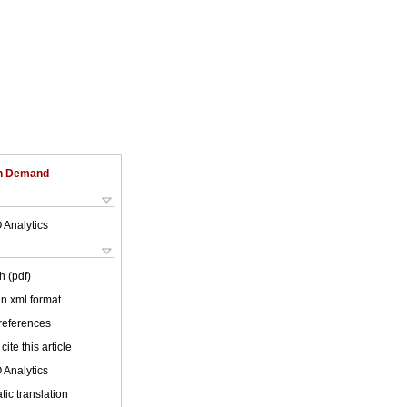
on Demand
 Analytics
h (pdf)
 in xml format
 references
cite this article
 Analytics
ic translation