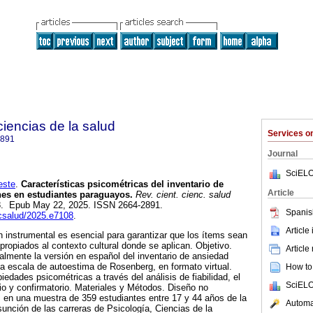
 ciencias de la salud
Services 
2891
Journal
SciELO
este
.
Características psicométricas del inventario de
Article
nes en estudiantes paraguayos.
Rev. cient. cienc. salud
108. Epub May 22, 2025. ISSN 2664-2891.
Spanis
ccsalud/2025.e7108
.
Article
n instrumental es esencial para garantizar que los ítems sean
propiados al contexto cultural donde se aplican. Objetivo.
Article
ralmente la versión en español del inventario de ansiedad
a escala de autoestima de Rosenberg, en formato virtual.
How to 
edades psicométricas a través del análisis de fiabilidad, el
SciELO
orio y confirmatorio. Materiales y Métodos. Diseño no
 en una muestra de 359 estudiantes entre 17 y 44 años de la
Automat
unción de las carreras de Psicología, Ciencias de la