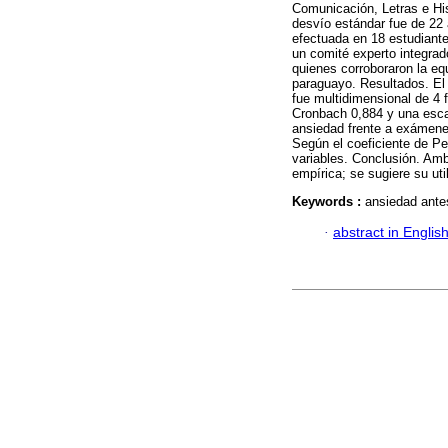
Comunicación, Letras e Hi
desvío estándar fue de 22 
efectuada en 18 estudiante
un comité experto integrado
quienes corroboraron la eq
paraguayo. Resultados. El 
fue multidimensional de 4 
Cronbach 0,884 y una escal
ansiedad frente a exámenes
Según el coeficiente de Pe
variables. Conclusión. Amb
empírica; se sugiere su uti
Keywords :
ansiedad antes
·
abstract in Englis