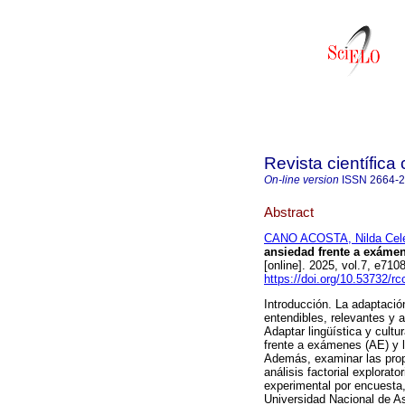
Revista científica
On-line version
ISSN
2664-
Abstract
CANO ACOSTA, Nilda Cel
ansiedad frente a exáme
[online]. 2025, vol.7, e7
https://doi.org/10.53732/r
Introducción. La adaptació
entendibles, relevantes y a
Adaptar lingüística y cultu
frente a exámenes (AE) y l
Además, examinar las propi
análisis factorial explorat
experimental por encuesta,
Universidad Nacional de As