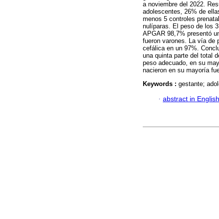
a noviembre del 2022. Res
adolescentes, 26% de ellas
menos 5 controles prenata
nulíparas. El peso de los
APGAR 98,7% presentó un 
fueron varones. La vía de
cefálica en un 97%. Concl
una quinta parte del total
peso adecuado, en su mayo
nacieron en su mayoría fue
Keywords :
gestante; adol
·
abstract in Englis