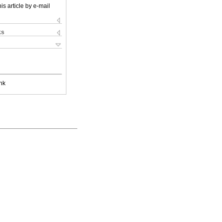
is article by e-mail
ks
nk