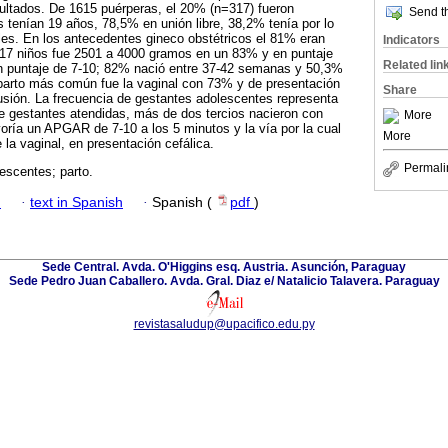
ultados. De 1615 puérperas, el 20% (n=317) fueron
Send th
 tenían 19 años, 78,5% en unión libre, 38,2% tenía por lo
les. En los antecedentes gineco obstétricos el 81% eran
Indicators
 317 niños fue 2501 a 4000 gramos en un 83% y en puntaje
Related lin
puntaje de 7-10; 82% nació entre 37-42 semanas y 50,3%
 parto más común fue la vaginal con 73% y de presentación
Share
usión. La frecuencia de gestantes adolescentes representa
 de gestantes atendidas, más de dos tercios nacieron con
More
ría un APGAR de 7-10 a los 5 minutos y la vía por la cual
More
 la vaginal, en presentación cefálica.
Permali
escentes; parto.
h
·
text in Spanish
·
Spanish (
pdf
)
Sede Central. Avda. O'Higgins esq. Austria. Asunción, Paraguay
Sede Pedro Juan Caballero. Avda. Gral. Diaz e/ Natalicio Talavera. Paraguay
revistasaludup@upacifico.edu.py