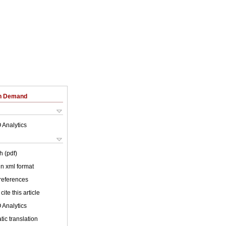
on Demand
 Analytics
h (pdf)
 in xml format
 references
cite this article
 Analytics
ic translation