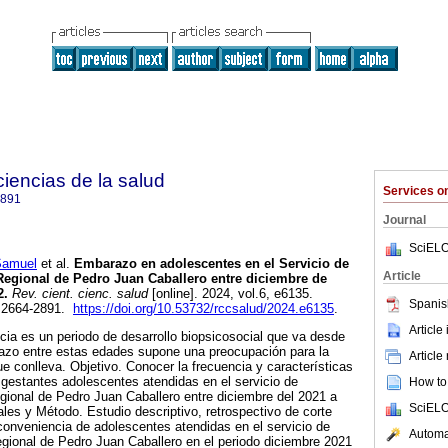
 ciencias de la salud
Services 
2891
Journal
SciELO
amuel
et al.
Embarazo en adolescentes en el Servicio de
Article
Regional de Pedro Juan Caballero entre diciembre de
2.
Rev. cient. cienc. salud
[online]. 2024, vol.6, e6135.
Spanis
 2664-2891.
https://doi.org/10.53732/rccsalud/2024.e6135
.
Article
cia es un periodo de desarrollo biopsicosocial que va desde
razo entre estas edades supone una preocupación para la
Article
ue conlleva. Objetivo. Conocer la frecuencia y características
 gestantes adolescentes atendidas en el servicio de
How to 
gional de Pedro Juan Caballero entre diciembre del 2021 a
SciELO
les y Método. Estudio descriptivo, retrospectivo de corte
conveniencia de adolescentes atendidas en el servicio de
Automat
egional de Pedro Juan Caballero en el periodo diciembre 2021