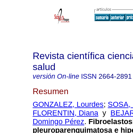
Revista científica cienc
salud
versión On-line
ISSN
2664-2891
Resumen
GONZALEZ, Lourdes
;
SOSA, 
FLORENTIN, Diana
y
BEJA
Domingo Pérez
.
Fibroelastos
pleuroparenquimatosa e hip