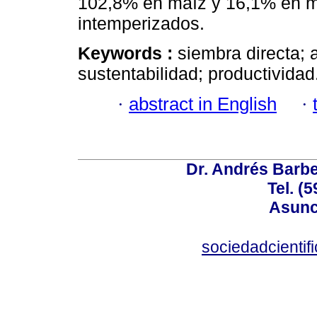
102,8% en maíz y 16,1% en m
intemperizados.
Keywords :
siembra directa; 
sustentabilidad; productividad
·
abstract in English
·
Dr. Andrés Barbe
Tel. (
Asunc
sociedadcienti