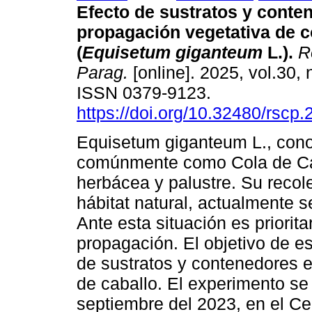
Efecto de sustratos y conte
propagación vegetativa de c
(
Equisetum giganteum
L.).
Re
Parag.
[online]. 2025, vol.30, 
ISSN 0379-9123.
https://doi.org/10.32480/rscp
Equisetum giganteum L., con
comúnmente como Cola de Cab
herbácea y palustre. Su recol
hábitat natural, actualmente s
Ante esta situación es priorita
propagación. El objetivo de es
de sustratos y contenedores e
de caballo. El experimento se 
septiembre del 2023, en el Cen