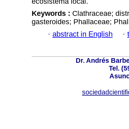
ecosistema local.
Keywords :
Clathraceae; dist
gasteroides; Phallaceae; Phal
·
abstract in English
·
Dr. Andrés Barbe
Tel. (
Asunc
sociedadcienti