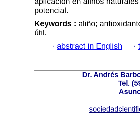
aplicación en aliños naturale
potencial.
Keywords :
aliño; antioxidant
útil.
·
abstract in English
·
Dr. Andrés Barbe
Tel. (
Asunc
sociedadcienti